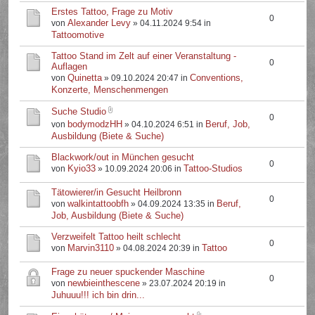
Erstes Tattoo, Frage zu Motiv
0
Alexander Levy
von
» 04.11.2024 9:54 in
Tattoomotive
Tattoo Stand im Zelt auf einer Veranstaltung -
0
Auflagen
Quinetta
Conventions,
von
» 09.10.2024 20:47 in
Konzerte, Menschenmengen
Suche Studio
0
bodymodzHH
Beruf, Job,
von
» 04.10.2024 6:51 in
Ausbildung (Biete & Suche)
Blackwork/out in München gesucht
0
Kyio33
Tattoo-Studios
von
» 10.09.2024 20:06 in
Tätowierer/in Gesucht Heilbronn
0
walkintattoobfh
Beruf,
von
» 04.09.2024 13:35 in
Job, Ausbildung (Biete & Suche)
Verzweifelt Tattoo heilt schlecht
0
Marvin3110
Tattoo
von
» 04.08.2024 20:39 in
Frage zu neuer spuckender Maschine
0
newbieinthescene
von
» 23.07.2024 20:19 in
Juhuuu!!! ich bin drin...