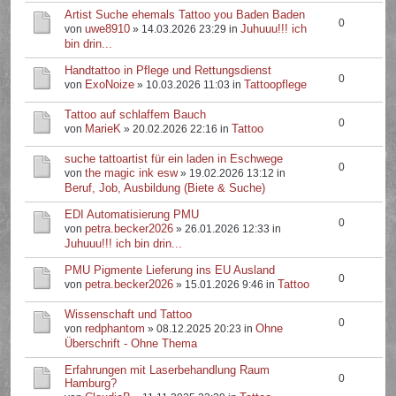
Artist Suche ehemals Tattoo you Baden Baden
0
uwe8910
Juhuuu!!! ich
von
» 14.03.2026 23:29 in
bin drin...
Handtattoo in Pflege und Rettungsdienst
0
ExoNoize
Tattoopflege
von
» 10.03.2026 11:03 in
Tattoo auf schlaffem Bauch
0
MarieK
Tattoo
von
» 20.02.2026 22:16 in
suche tattoartist für ein laden in Eschwege
0
the magic ink esw
von
» 19.02.2026 13:12 in
Beruf, Job, Ausbildung (Biete & Suche)
EDI Automatisierung PMU
0
petra.becker2026
von
» 26.01.2026 12:33 in
Juhuuu!!! ich bin drin...
PMU Pigmente Lieferung ins EU Ausland
0
petra.becker2026
Tattoo
von
» 15.01.2026 9:46 in
Wissenschaft und Tattoo
0
redphantom
Ohne
von
» 08.12.2025 20:23 in
Überschrift - Ohne Thema
Erfahrungen mit Laserbehandlung Raum
0
Hamburg?