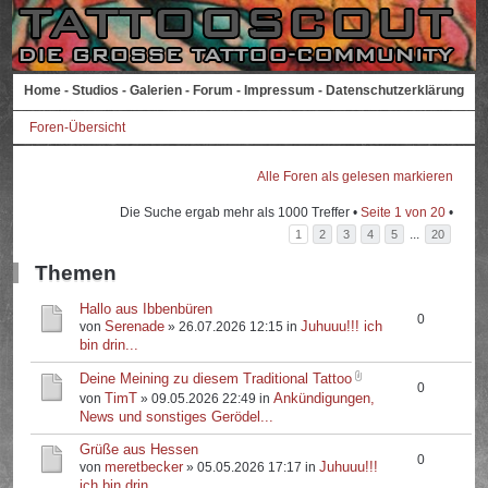
Home
-
Studios
-
Galerien
-
Forum
-
Impressum
-
Datenschutzerklärung
Foren-Übersicht
Alle Foren als gelesen markieren
Die Suche ergab mehr als 1000 Treffer •
Seite
1
von
20
•
...
1
2
3
4
5
20
Themen
Hallo aus Ibbenbüren
0
Serenade
Juhuuu!!! ich
von
» 26.07.2026 12:15 in
bin drin...
Deine Meining zu diesem Traditional Tattoo
0
TimT
Ankündigungen,
von
» 09.05.2026 22:49 in
News und sonstiges Gerödel...
Grüße aus Hessen
0
meretbecker
Juhuuu!!!
von
» 05.05.2026 17:17 in
ich bin drin...