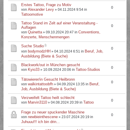
Erstes Tattoo, Frage zu Motiv
0
Alexander Levy
von
» 04.11.2024 9:54 in
Tattoomotive
Tattoo Stand im Zelt auf einer Veranstaltung -
0
Auflagen
Quinetta
Conventions,
von
» 09.10.2024 20:47 in
Konzerte, Menschenmengen
Suche Studio
0
bodymodzHH
Beruf, Job,
von
» 04.10.2024 6:51 in
Ausbildung (Biete & Suche)
Blackwork/out in München gesucht
0
Kyio33
Tattoo-Studios
von
» 10.09.2024 20:06 in
Tätowierer/in Gesucht Heilbronn
0
walkintattoobfh
Beruf,
von
» 04.09.2024 13:35 in
Job, Ausbildung (Biete & Suche)
Verzweifelt Tattoo heilt schlecht
0
Marvin3110
Tattoo
von
» 04.08.2024 20:39 in
Frage zu neuer spuckender Maschine
0
newbieinthescene
von
» 23.07.2024 20:19 in
Juhuuu!!! ich bin drin...