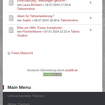
Einschätzung / Meinungen gesucht
0
Laura.Bimbam
von
» 16.07.2024 17:29 in
Tattoomotive
Ideen für Tattoerweiterung
0
Sephx
Tattoomotive
von
» 08.07.2024 18:39 in
Bitte um Hilfe. Etwas kompliziert...
0
Flockenblume
Tattoo-
von
» 07.07.2024 22:22 in
Studios
Foren-Übersicht
Deutsche Übersetzung durch
phpBB.de
Main Menu
Unbeantwortete Themen
Aktive Themen