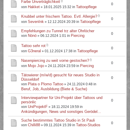
Farbe Unverträglichkeit
0
Hakket
Tattoopflege
von
» 18.01.2025 15:32 in
Knubbel unter frischem Tattoo. Evtl. Allergie?
0
SevenInk
Tattoopflege
von
» 12.12.2024 20:39 in
Empfehlungen zu Tunnel trz alter Ohrlöcher
0
Nönö
Piercing
von
» 06.12.2024 1:01 in
Tattoo sehr rot
0
G3neral
Tattoopflege
von
» 01.12.2024 17:38 in
Nasenpiercing zu weit vorne gestochen?
0
Mojo Jojo
Piercing
von
» 24.11.2024 23:59 in
Tätowierer (m/w/d) gesucht für neues Studio in
0
Düsseldorf
Plata o Plomo Tattoo
von
» 24.11.2024 0:48 in
Beruf, Job, Ausbildung (Biete & Suche)
Interviewpartner für Uni-Projekt über Tattoos und
0
persönlic
UniProjektF
von
» 18.11.2024 19:59 in
Ankündigungen, News und sonstiges Gerödel...
Suche bestimmtes Tattoo Studio in St Pauli
0
Chilli88
Tattoo-Studios
von
» 09.11.2024 15:39 in