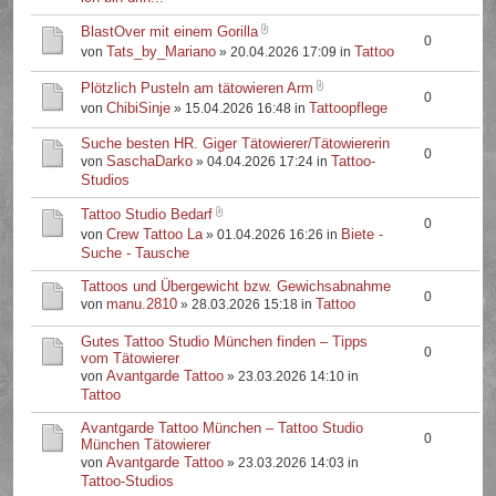
BlastOver mit einem Gorilla
0
Tats_by_Mariano
Tattoo
von
» 20.04.2026 17:09 in
Plötzlich Pusteln am tätowieren Arm
0
ChibiSinje
Tattoopflege
von
» 15.04.2026 16:48 in
Suche besten HR. Giger Tätowierer/Tätowiererin
0
SaschaDarko
Tattoo-
von
» 04.04.2026 17:24 in
Studios
Tattoo Studio Bedarf
0
Crew Tattoo La
Biete -
von
» 01.04.2026 16:26 in
Suche - Tausche
Tattoos und Übergewicht bzw. Gewichsabnahme
0
manu.2810
Tattoo
von
» 28.03.2026 15:18 in
Gutes Tattoo Studio München finden – Tipps
0
vom Tätowierer
Avantgarde Tattoo
von
» 23.03.2026 14:10 in
Tattoo
Avantgarde Tattoo München – Tattoo Studio
0
München Tätowierer
Avantgarde Tattoo
von
» 23.03.2026 14:03 in
Tattoo-Studios