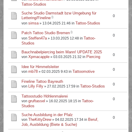
Tattoo-Studios
Suche Studio Darmstadt bzw Umgebung für
0
Lettering/Fineline
simsa
Tattoo-Studios
von
» 13.04.2025 21:46 in
Patch Tattoo Studio Bremen
0
Steffen47a
Tattoo-
von
» 13.03.2025 12:48 in
Studios
Bauchnabelpiercing beim Mann! UPDATE 2025
0
Xpmacapple
Piercing
von
» 03.03.2025 21:32 in
Idee für Himmelsleiter
0
mb78
Tattoomotive
von
» 02.03.2025 9:43 in
Fineline Tattoo Bayreuth
0
Lilly Filly
Tattoo-Studios
von
» 27.02.2025 17:59 in
Tattoostudio Höhlenmalerei
0
gruftassel
Tattoo-
von
» 16.02.2025 18:15 in
Studios
Suche Ausbildung in der Pfalz
0
TheKittyDrew
Beruf,
von
» 04.02.2025 17:34 in
Job, Ausbildung (Biete & Suche)