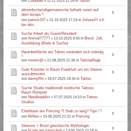
ClaudiaB
Tattoo
von
» 11.11.2025 22:39 in
altnordische/altgermanische futhark runen auf
0
dem bizeps
patrick337
Juhuuu!!! ich
von
» 31.10.2025 17:24 in
bin drin...
Suche Arbeit als Guest/Resident
0
Animal77777
Beruf, Job,
von
» 13.10.2025 9:55 in
Ausbildung (Biete & Suche)
Hautoberfläche am Tattoo verändert sich ständig
0
minerv@
Tattoopflege
von
» 21.08.2025 21:38 in
Gute Künstler in Raum Frankfurt um ein Sleeve
0
auszubessern
dannyffm
Tattoo
von
» 26.07.2025 18:34 in
Suche Studio traditionell nordische Tattoos
0
Raum Ruhrpott
Needleaddict
Tattoo-
von
» 07.07.2025 14:23 in
Studios
Eiterblase am Piercing ?! Stab zu lang? Tips !
0
MrNoo
Piercing
von
» 15.06.2025 21:31 in
Sleeves + Brust griechische Mythologie
0
fit.wie.ein.turnschuh
von
» 13.05.2025 22:28 in