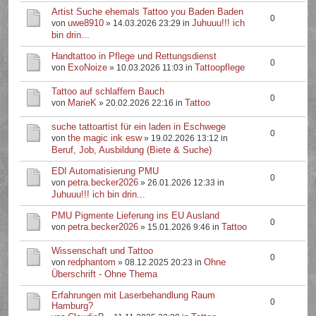
Artist Suche ehemals Tattoo you Baden Baden
0
uwe8910
Juhuuu!!! ich
von
» 14.03.2026 23:29 in
bin drin...
Handtattoo in Pflege und Rettungsdienst
0
ExoNoize
Tattoopflege
von
» 10.03.2026 11:03 in
Tattoo auf schlaffem Bauch
0
MarieK
Tattoo
von
» 20.02.2026 22:16 in
suche tattoartist für ein laden in Eschwege
0
the magic ink esw
von
» 19.02.2026 13:12 in
Beruf, Job, Ausbildung (Biete & Suche)
EDI Automatisierung PMU
0
petra.becker2026
von
» 26.01.2026 12:33 in
Juhuuu!!! ich bin drin...
PMU Pigmente Lieferung ins EU Ausland
0
petra.becker2026
Tattoo
von
» 15.01.2026 9:46 in
Wissenschaft und Tattoo
0
redphantom
Ohne
von
» 08.12.2025 20:23 in
Überschrift - Ohne Thema
Erfahrungen mit Laserbehandlung Raum
0
Hamburg?