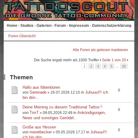
Home
-
Studios
-
Galerien
-
Forum
-
Impressum
-
Datenschutzerklärung
Foren-Übersicht
Alle Foren als gelesen markieren
Die Suche ergab mehr als 1000 Treffer •
Seite
1
von
20
•
...
1
2
3
4
5
20
Themen
Hallo aus Ibbenbüren
0
Serenade
Juhuuu!!! ich
von
» 26.07.2026 12:15 in
bin drin...
Deine Meining zu diesem Traditional Tattoo
0
TimT
Ankündigungen,
von
» 09.05.2026 22:49 in
News und sonstiges Gerödel...
Grüße aus Hessen
0
meretbecker
Juhuuu!!!
von
» 05.05.2026 17:17 in
ich bin drin...