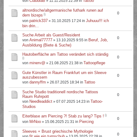
ClaudiaB
Tattoo
von
» 11.11.2025 22:39 in
altnordische/altgermanische futhark runen auf
0
dem bizeps
patrick337
Juhuuu!!! ich
von
» 31.10.2025 17:24 in
bin drin...
Suche Arbeit als Guest/Resident
0
Animal77777
Beruf, Job,
von
» 13.10.2025 9:55 in
Ausbildung (Biete & Suche)
Hautoberfläche am Tattoo verändert sich ständig
0
minerv@
Tattoopflege
von
» 21.08.2025 21:38 in
Gute Künstler in Raum Frankfurt um ein Sleeve
0
auszubessern
dannyffm
Tattoo
von
» 26.07.2025 18:34 in
Suche Studio traditionell nordische Tattoos
0
Raum Ruhrpott
Needleaddict
Tattoo-
von
» 07.07.2025 14:23 in
Studios
Eiterblase am Piercing ?! Stab zu lang? Tips !
0
MrNoo
Piercing
von
» 15.06.2025 21:31 in
Sleeves + Brust griechische Mythologie
0
fit.wie.ein.turnschuh
von
» 13.05.2025 22:28 in