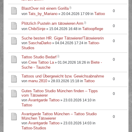
BlastOver mit einem Gorilla
0
Tats_by_Mariano
Tattoo
von
» 20.04.2026 17:09 in
Plötzlich Pusteln am tätowieren Arm
0
ChibiSinje
Tattoopflege
von
» 15.04.2026 16:48 in
Suche besten HR. Giger Tätowierer/Tätowiererin
0
SaschaDarko
Tattoo-
von
» 04.04.2026 17:24 in
Studios
Tattoo Studio Bedarf
0
Crew Tattoo La
Biete -
von
» 01.04.2026 16:26 in
Suche - Tausche
Tattoos und Übergewicht bzw. Gewichsabnahme
0
manu.2810
Tattoo
von
» 28.03.2026 15:18 in
Gutes Tattoo Studio München finden – Tipps
0
vom Tätowierer
Avantgarde Tattoo
von
» 23.03.2026 14:10 in
Tattoo
Avantgarde Tattoo München – Tattoo Studio
0
München Tätowierer
Avantgarde Tattoo
von
» 23.03.2026 14:03 in
Tattoo-Studios