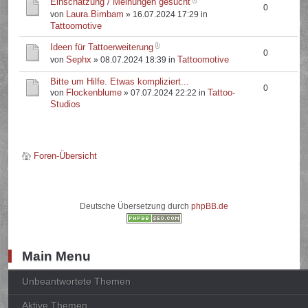
Einschätzung / Meinungen gesucht
0
Laura.Bimbam
von
» 16.07.2024 17:29 in
Tattoomotive
Ideen für Tattoerweiterung
0
Sephx
Tattoomotive
von
» 08.07.2024 18:39 in
Bitte um Hilfe. Etwas kompliziert...
0
Flockenblume
Tattoo-
von
» 07.07.2024 22:22 in
Studios
Foren-Übersicht
Deutsche Übersetzung durch
phpBB.de
Main Menu
Unbeantwortete Themen
Aktive Themen