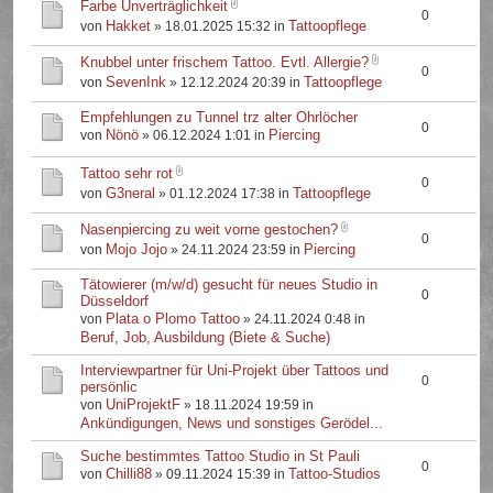
Farbe Unverträglichkeit
0
Hakket
Tattoopflege
von
» 18.01.2025 15:32 in
Knubbel unter frischem Tattoo. Evtl. Allergie?
0
SevenInk
Tattoopflege
von
» 12.12.2024 20:39 in
Empfehlungen zu Tunnel trz alter Ohrlöcher
0
Nönö
Piercing
von
» 06.12.2024 1:01 in
Tattoo sehr rot
0
G3neral
Tattoopflege
von
» 01.12.2024 17:38 in
Nasenpiercing zu weit vorne gestochen?
0
Mojo Jojo
Piercing
von
» 24.11.2024 23:59 in
Tätowierer (m/w/d) gesucht für neues Studio in
0
Düsseldorf
Plata o Plomo Tattoo
von
» 24.11.2024 0:48 in
Beruf, Job, Ausbildung (Biete & Suche)
Interviewpartner für Uni-Projekt über Tattoos und
0
persönlic
UniProjektF
von
» 18.11.2024 19:59 in
Ankündigungen, News und sonstiges Gerödel...
Suche bestimmtes Tattoo Studio in St Pauli
0
Chilli88
Tattoo-Studios
von
» 09.11.2024 15:39 in