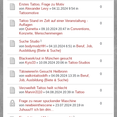
Erstes Tattoo, Frage zu Motiv
0
Alexander Levy
von
» 04.11.2024 9:54 in
Tattoomotive
Tattoo Stand im Zelt auf einer Veranstaltung -
0
Auflagen
Quinetta
Conventions,
von
» 09.10.2024 20:47 in
Konzerte, Menschenmengen
Suche Studio
0
bodymodzHH
Beruf, Job,
von
» 04.10.2024 6:51 in
Ausbildung (Biete & Suche)
Blackwork/out in München gesucht
0
Kyio33
Tattoo-Studios
von
» 10.09.2024 20:06 in
Tätowierer/in Gesucht Heilbronn
0
walkintattoobfh
Beruf,
von
» 04.09.2024 13:35 in
Job, Ausbildung (Biete & Suche)
Verzweifelt Tattoo heilt schlecht
0
Marvin3110
Tattoo
von
» 04.08.2024 20:39 in
Frage zu neuer spuckender Maschine
0
newbieinthescene
von
» 23.07.2024 20:19 in
Juhuuu!!! ich bin drin...