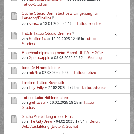
Tattoo-Studios
Suche Studio Darmstadt bzw Umgebung für
0
Lettering/Fineline
simsa
Tattoo-Studios
von
» 13.04.2025 21:46 in
Patch Tattoo Studio Bremen
0
Steffen47a
Tattoo-
von
» 13.03.2025 12:48 in
Studios
Bauchnabelpiercing beim Mann! UPDATE 2025
0
Xpmacapple
Piercing
von
» 03.03.2025 21:32 in
Idee für Himmelsleiter
0
mb78
Tattoomotive
von
» 02.03.2025 9:43 in
Fineline Tattoo Bayreuth
0
Lilly Filly
Tattoo-Studios
von
» 27.02.2025 17:59 in
Tattoostudio Höhlenmalerei
0
gruftassel
Tattoo-
von
» 16.02.2025 18:15 in
Studios
Suche Ausbildung in der Pfalz
0
TheKittyDrew
Beruf,
von
» 04.02.2025 17:34 in
Job, Ausbildung (Biete & Suche)