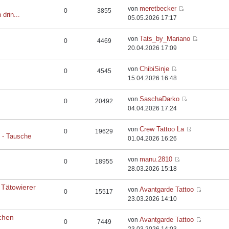
meretbecker
von
0
3855
 drin...
05.05.2026 17:17
Tats_by_Mariano
von
0
4469
20.04.2026 17:09
ChibiSinje
von
0
4545
15.04.2026 16:48
SaschaDarko
von
0
20492
04.04.2026 17:24
Crew Tattoo La
von
0
19629
e - Tausche
01.04.2026 16:26
manu.2810
von
0
18955
28.03.2026 15:18
 Tätowierer
Avantgarde Tattoo
von
0
15517
23.03.2026 14:10
chen
Avantgarde Tattoo
von
0
7449