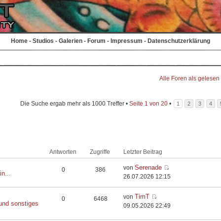
Home
-
Studios
-
Galerien
-
Forum
-
Impressum
-
Datenschutzerklärung
Alle Foren als gelesen
Die Suche ergab mehr als 1000 Treffer •
Seite
1
von
20
•
1
2
3
4
Antworten
Zugriffe
Letzter Beitrag
Serenade
von
0
386
in...
26.07.2026 12:15
TimT
von
0
6468
und sonstiges
09.05.2026 22:49