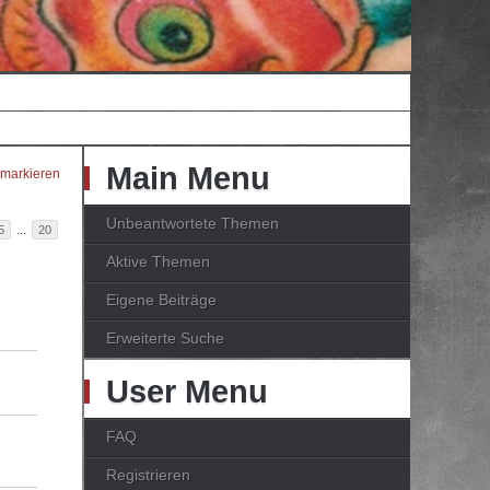
Main Menu
 markieren
Unbeantwortete Themen
...
5
20
Aktive Themen
Eigene Beiträge
Erweiterte Suche
User Menu
FAQ
Registrieren