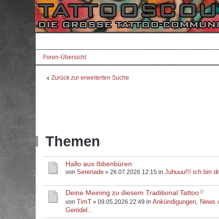
Foren-Übersicht
Zurück zur erweiterten Suche
Themen
Hallo aus Ibbenbüren
Serenade
Juhuuu!!! ich bin dr
von
» 26.07.2026 12:15 in
Deine Meining zu diesem Traditional Tattoo
TimT
Ankündigungen, News 
von
» 09.05.2026 22:49 in
Gerödel...