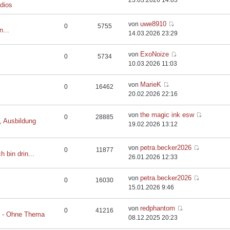
23.03.2026 14:03
dios
uwe8910
von
0
5755
n...
14.03.2026 23:29
ExoNoize
von
0
5734
10.03.2026 11:03
MarieK
von
0
16462
20.02.2026 22:16
the magic ink esw
von
0
28885
, Ausbildung
19.02.2026 13:12
petra.becker2026
von
0
11877
h bin drin...
26.01.2026 12:33
petra.becker2026
von
0
16030
15.01.2026 9:46
redphantom
von
0
41216
t - Ohne Thema
08.12.2025 20:23