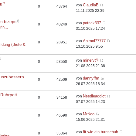
rg?
ClaudiaB
von
0
43764
11.11.2025 22:39
em bizeps
patrick337
von
0
40249
rin...
31.10.2025 17:24
Animal77777
von
0
28951
ildung (Biete &
13.10.2025 9:55
minerv@
von
0
53550
21.08.2025 21:38
auszubessern
dannyffm
von
0
42509
26.07.2025 18:34
 Ruhrpott
Needleaddict
von
0
34158
07.07.2025 14:23
MrNoo
von
0
46590
15.06.2025 21:31
fit.wie.ein.turnschuh
von
0
35364
tudios