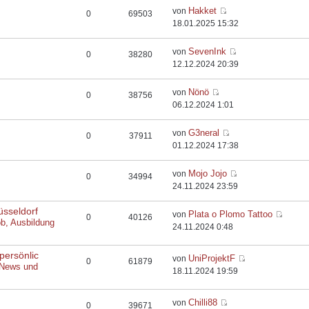
Hakket
von
0
69503
18.01.2025 15:32
SevenInk
von
0
38280
12.12.2024 20:39
Nönö
von
0
38756
06.12.2024 1:01
G3neral
von
0
37911
01.12.2024 17:38
Mojo Jojo
von
0
34994
24.11.2024 23:59
üsseldorf
Plata o Plomo Tattoo
von
0
40126
ob, Ausbildung
24.11.2024 0:48
persönlic
UniProjektF
von
0
61879
 News und
18.11.2024 19:59
Chilli88
von
0
39671