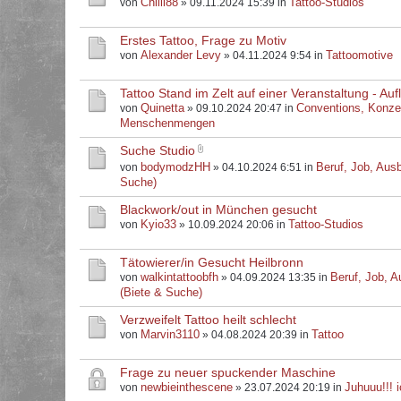
Chilli88
Tattoo-Studios
von
» 09.11.2024 15:39 in
Erstes Tattoo, Frage zu Motiv
Alexander Levy
Tattoomotive
von
» 04.11.2024 9:54 in
Tattoo Stand im Zelt auf einer Veranstaltung - Au
Quinetta
Conventions, Konze
von
» 09.10.2024 20:47 in
Menschenmengen
Suche Studio
bodymodzHH
Beruf, Job, Ausb
von
» 04.10.2024 6:51 in
Suche)
Blackwork/out in München gesucht
Kyio33
Tattoo-Studios
von
» 10.09.2024 20:06 in
Tätowierer/in Gesucht Heilbronn
walkintattoobfh
Beruf, Job, A
von
» 04.09.2024 13:35 in
(Biete & Suche)
Verzweifelt Tattoo heilt schlecht
Marvin3110
Tattoo
von
» 04.08.2024 20:39 in
Frage zu neuer spuckender Maschine
newbieinthescene
Juhuuu!!! i
von
» 23.07.2024 20:19 in