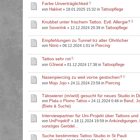
Farbe Unverträglichkeit
Hakket
Tattoopflege
von
» 18.01.2025 15:32 in
Knubbel unter frischem Tattoo. Evtl. Allergie?
SevenInk
Tattoopflege
von
» 12.12.2024 20:39 in
Empfehlungen zu Tunnel trz alter Ohrlöcher
Nönö
Piercing
von
» 06.12.2024 1:01 in
Tattoo sehr rot
G3neral
Tattoopflege
von
» 01.12.2024 17:38 in
Nasenpiercing zu weit vorne gestochen?
Mojo Jojo
Piercing
von
» 24.11.2024 23:59 in
Tätowierer (m/w/d) gesucht für neues Studio in D
Plata o Plomo Tattoo
Beruf, J
von
» 24.11.2024 0:48 in
(Biete & Suche)
Interviewpartner für Uni-Projekt über Tattoos und 
UniProjektF
Ankündigungen,
von
» 18.11.2024 19:59 in
sonstiges Gerödel...
Suche bestimmtes Tattoo Studio in St Pauli