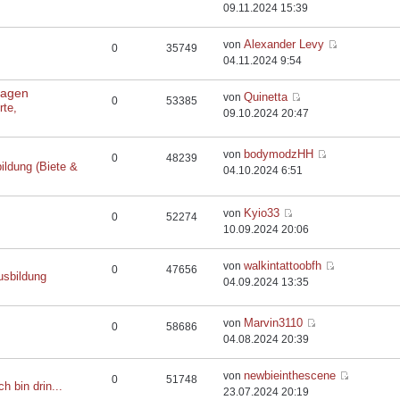
09.11.2024 15:39
Alexander Levy
von
0
35749
04.11.2024 9:54
flagen
Quinetta
von
0
53385
rte,
09.10.2024 20:47
bodymodzHH
von
0
48239
ildung (Biete &
04.10.2024 6:51
Kyio33
von
0
52274
10.09.2024 20:06
walkintattoobfh
von
0
47656
usbildung
04.09.2024 13:35
Marvin3110
von
0
58686
04.08.2024 20:39
newbieinthescene
von
0
51748
ch bin drin...
23.07.2024 20:19