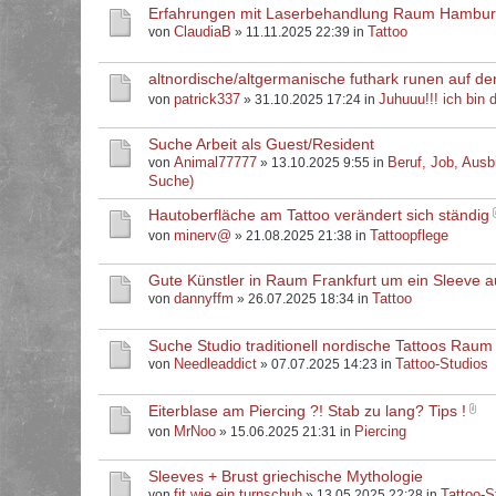
Erfahrungen mit Laserbehandlung Raum Hambu
ClaudiaB
Tattoo
von
» 11.11.2025 22:39 in
altnordische/altgermanische futhark runen auf d
patrick337
Juhuuu!!! ich bin d
von
» 31.10.2025 17:24 in
Suche Arbeit als Guest/Resident
Animal77777
Beruf, Job, Ausb
von
» 13.10.2025 9:55 in
Suche)
Hautoberfläche am Tattoo verändert sich ständig
minerv@
Tattoopflege
von
» 21.08.2025 21:38 in
Gute Künstler in Raum Frankfurt um ein Sleeve 
dannyffm
Tattoo
von
» 26.07.2025 18:34 in
Suche Studio traditionell nordische Tattoos Raum
Needleaddict
Tattoo-Studios
von
» 07.07.2025 14:23 in
Eiterblase am Piercing ?! Stab zu lang? Tips !
MrNoo
Piercing
von
» 15.06.2025 21:31 in
Sleeves + Brust griechische Mythologie
fit.wie.ein.turnschuh
Tattoo-S
von
» 13.05.2025 22:28 in