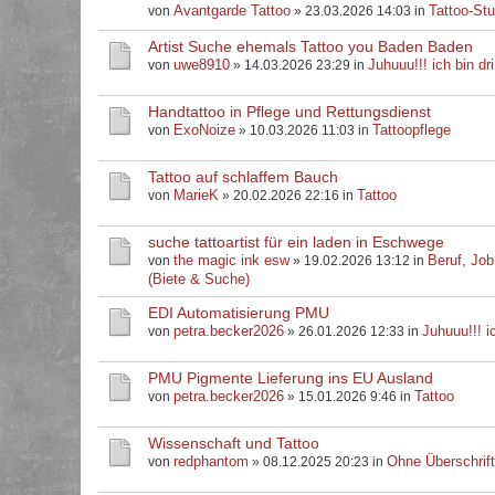
Avantgarde Tattoo
Tattoo-Stu
von
» 23.03.2026 14:03 in
Artist Suche ehemals Tattoo you Baden Baden
uwe8910
Juhuuu!!! ich bin dri
von
» 14.03.2026 23:29 in
Handtattoo in Pflege und Rettungsdienst
ExoNoize
Tattoopflege
von
» 10.03.2026 11:03 in
Tattoo auf schlaffem Bauch
MarieK
Tattoo
von
» 20.02.2026 22:16 in
suche tattoartist für ein laden in Eschwege
the magic ink esw
Beruf, Job
von
» 19.02.2026 13:12 in
(Biete & Suche)
EDI Automatisierung PMU
petra.becker2026
Juhuuu!!! ic
von
» 26.01.2026 12:33 in
PMU Pigmente Lieferung ins EU Ausland
petra.becker2026
Tattoo
von
» 15.01.2026 9:46 in
Wissenschaft und Tattoo
redphantom
Ohne Überschrif
von
» 08.12.2025 20:23 in