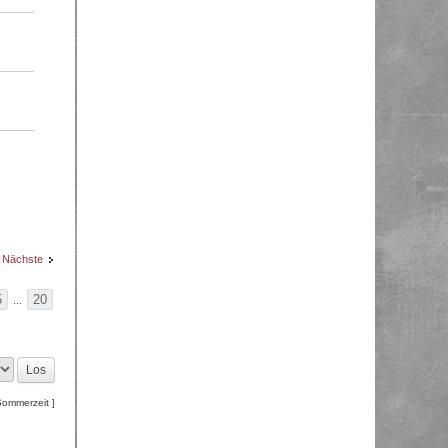
Nächste
5
20
...
Sommerzeit ]