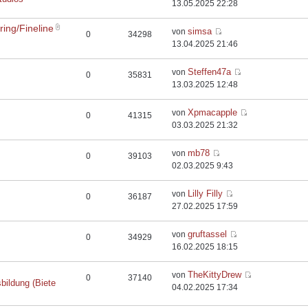
13.05.2025 22:28
ing/Fineline
simsa
von
0
34298
13.04.2025 21:46
Steffen47a
von
0
35831
13.03.2025 12:48
Xpmacapple
von
0
41315
03.03.2025 21:32
mb78
von
0
39103
02.03.2025 9:43
Lilly Filly
von
0
36187
27.02.2025 17:59
gruftassel
von
0
34929
16.02.2025 18:15
TheKittyDrew
von
0
37140
bildung (Biete
04.02.2025 17:34