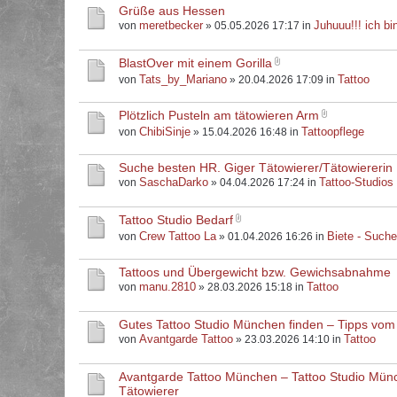
Grüße aus Hessen
meretbecker
Juhuuu!!! ich bin
von
» 05.05.2026 17:17 in
BlastOver mit einem Gorilla
Tats_by_Mariano
Tattoo
von
» 20.04.2026 17:09 in
Plötzlich Pusteln am tätowieren Arm
ChibiSinje
Tattoopflege
von
» 15.04.2026 16:48 in
Suche besten HR. Giger Tätowierer/Tätowiererin
SaschaDarko
Tattoo-Studios
von
» 04.04.2026 17:24 in
Tattoo Studio Bedarf
Crew Tattoo La
Biete - Such
von
» 01.04.2026 16:26 in
Tattoos und Übergewicht bzw. Gewichsabnahme
manu.2810
Tattoo
von
» 28.03.2026 15:18 in
Gutes Tattoo Studio München finden – Tipps vom
Avantgarde Tattoo
Tattoo
von
» 23.03.2026 14:10 in
Avantgarde Tattoo München – Tattoo Studio Mün
Tätowierer