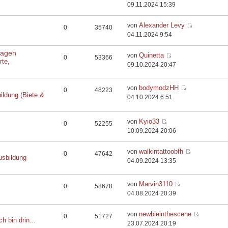
09.11.2024 15:39
Alexander Levy
von
0
35740
04.11.2024 9:54
flagen
Quinetta
von
0
53366
rte,
09.10.2024 20:47
bodymodzHH
von
0
48223
ildung (Biete &
04.10.2024 6:51
Kyio33
von
0
52255
10.09.2024 20:06
walkintattoobfh
von
0
47642
usbildung
04.09.2024 13:35
Marvin3110
von
0
58678
04.08.2024 20:39
newbieinthescene
von
0
51727
ch bin drin...
23.07.2024 20:19