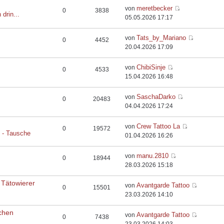
meretbecker
von
0
3838
 drin...
05.05.2026 17:17
Tats_by_Mariano
von
0
4452
20.04.2026 17:09
ChibiSinje
von
0
4533
15.04.2026 16:48
SaschaDarko
von
0
20483
04.04.2026 17:24
Crew Tattoo La
von
0
19572
e - Tausche
01.04.2026 16:26
manu.2810
von
0
18944
28.03.2026 15:18
 Tätowierer
Avantgarde Tattoo
von
0
15501
23.03.2026 14:10
chen
Avantgarde Tattoo
von
0
7438