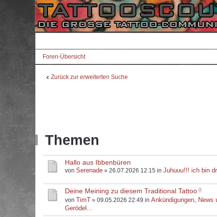
Foren-Übersicht
Zurück zur erweiterten Suche
Themen
Hallo aus Ibbenbüren
Serenade
Juhuuu!!! ich bin dr
von
» 26.07.2026 12:15 in
Deine Meining zu diesem Traditional Tattoo
TimT
Ankündigungen, News 
von
» 09.05.2026 22:49 in
Gerödel...