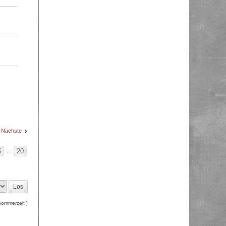
Nächste
5
20
...
Sommerzeit ]