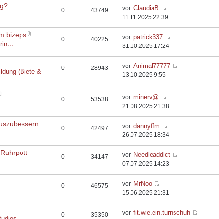
rg?
ClaudiaB
von
0
43749
11.11.2025 22:39
em bizeps
patrick337
von
0
40225
rin...
31.10.2025 17:24
Animal77777
von
0
28943
ildung (Biete &
13.10.2025 9:55
minerv@
von
0
53538
21.08.2025 21:38
auszubessern
dannyffm
von
0
42497
26.07.2025 18:34
 Ruhrpott
Needleaddict
von
0
34147
07.07.2025 14:23
MrNoo
von
0
46575
15.06.2025 21:31
fit.wie.ein.turnschuh
von
0
35350
tudios