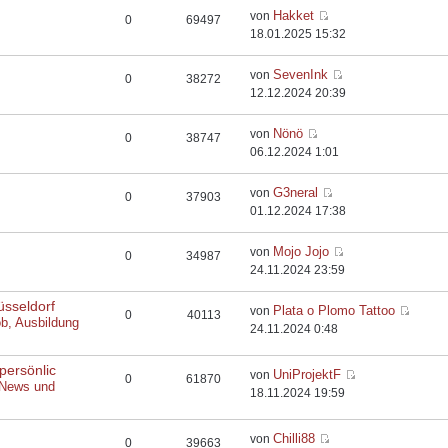
Hakket
von
0
69497
18.01.2025 15:32
SevenInk
von
0
38272
12.12.2024 20:39
Nönö
von
0
38747
06.12.2024 1:01
G3neral
von
0
37903
01.12.2024 17:38
Mojo Jojo
von
0
34987
24.11.2024 23:59
üsseldorf
Plata o Plomo Tattoo
von
0
40113
ob, Ausbildung
24.11.2024 0:48
persönlic
UniProjektF
von
0
61870
 News und
18.11.2024 19:59
Chilli88
von
0
39663