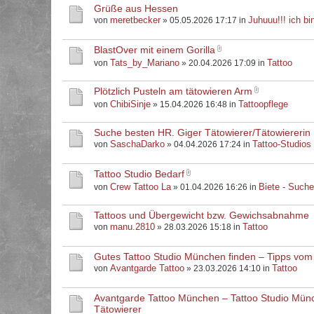
Grüße aus Hessen
meretbecker
Juhuuu!!! ich bin
von
» 05.05.2026 17:17 in
BlastOver mit einem Gorilla
Tats_by_Mariano
Tattoo
von
» 20.04.2026 17:09 in
Plötzlich Pusteln am tätowieren Arm
ChibiSinje
Tattoopflege
von
» 15.04.2026 16:48 in
Suche besten HR. Giger Tätowierer/Tätowiererin
SaschaDarko
Tattoo-Studios
von
» 04.04.2026 17:24 in
Tattoo Studio Bedarf
Crew Tattoo La
Biete - Such
von
» 01.04.2026 16:26 in
Tattoos und Übergewicht bzw. Gewichsabnahme
manu.2810
Tattoo
von
» 28.03.2026 15:18 in
Gutes Tattoo Studio München finden – Tipps vom
Avantgarde Tattoo
Tattoo
von
» 23.03.2026 14:10 in
Avantgarde Tattoo München – Tattoo Studio Mün
Tätowierer