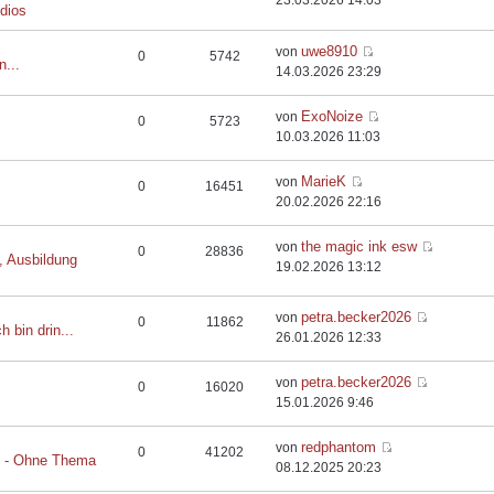
23.03.2026 14:03
dios
uwe8910
von
0
5742
n...
14.03.2026 23:29
ExoNoize
von
0
5723
10.03.2026 11:03
MarieK
von
0
16451
20.02.2026 22:16
the magic ink esw
von
0
28836
, Ausbildung
19.02.2026 13:12
petra.becker2026
von
0
11862
h bin drin...
26.01.2026 12:33
petra.becker2026
von
0
16020
15.01.2026 9:46
redphantom
von
0
41202
t - Ohne Thema
08.12.2025 20:23