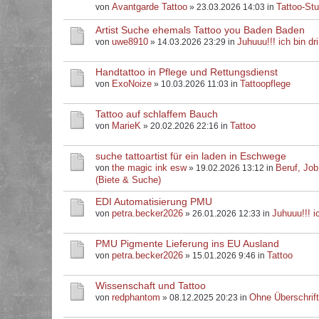
Avantgarde Tattoo
Tattoo-Stu
von
» 23.03.2026 14:03 in
Artist Suche ehemals Tattoo you Baden Baden
uwe8910
Juhuuu!!! ich bin dri
von
» 14.03.2026 23:29 in
Handtattoo in Pflege und Rettungsdienst
ExoNoize
Tattoopflege
von
» 10.03.2026 11:03 in
Tattoo auf schlaffem Bauch
MarieK
Tattoo
von
» 20.02.2026 22:16 in
suche tattoartist für ein laden in Eschwege
the magic ink esw
Beruf, Job
von
» 19.02.2026 13:12 in
(Biete & Suche)
EDI Automatisierung PMU
petra.becker2026
Juhuuu!!! ic
von
» 26.01.2026 12:33 in
PMU Pigmente Lieferung ins EU Ausland
petra.becker2026
Tattoo
von
» 15.01.2026 9:46 in
Wissenschaft und Tattoo
redphantom
Ohne Überschrif
von
» 08.12.2025 20:23 in