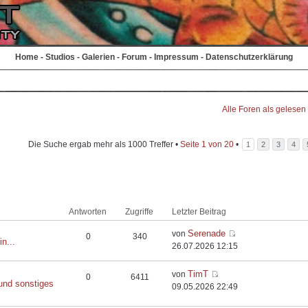
Home
-
Studios
-
Galerien
-
Forum
-
Impressum
-
Datenschutzerklärung
Alle Foren als gelesen
Die Suche ergab mehr als 1000 Treffer •
Seite
1
von
20
•
1
2
3
4
Antworten
Zugriffe
Letzter Beitrag
Serenade
von
0
340
in...
26.07.2026 12:15
TimT
von
0
6411
und sonstiges
09.05.2026 22:49