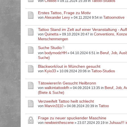
Chilli88
Tattoo-Studios
von
» 09.11.2024 15:39 in
Erstes Tattoo, Frage zu Motiv
Alexander Levy
Tattoomotive
von
» 04.11.2024 9:54 in
Tattoo Stand im Zelt auf einer Veranstaltung - Au
Quinetta
Conventions, Konze
von
» 09.10.2024 20:47 in
Menschenmengen
Suche Studio
bodymodzHH
Beruf, Job, Ausb
von
» 04.10.2024 6:51 in
Suche)
Blackwork/out in München gesucht
Kyio33
Tattoo-Studios
von
» 10.09.2024 20:06 in
Tätowierer/in Gesucht Heilbronn
walkintattoobfh
Beruf, Job, A
von
» 04.09.2024 13:35 in
(Biete & Suche)
Verzweifelt Tattoo heilt schlecht
Marvin3110
Tattoo
von
» 04.08.2024 20:39 in
Frage zu neuer spuckender Maschine
newbieinthescene
Juhuuu!!! i
von
» 23.07.2024 20:19 in