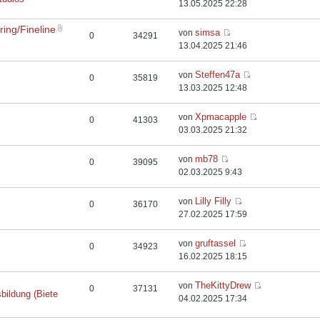
13.05.2025 22:28
ing/Fineline
simsa
von
0
34291
13.04.2025 21:46
Steffen47a
von
0
35819
13.03.2025 12:48
Xpmacapple
von
0
41303
03.03.2025 21:32
mb78
von
0
39095
02.03.2025 9:43
Lilly Filly
von
0
36170
27.02.2025 17:59
gruftassel
von
0
34923
16.02.2025 18:15
TheKittyDrew
von
0
37131
bildung (Biete
04.02.2025 17:34