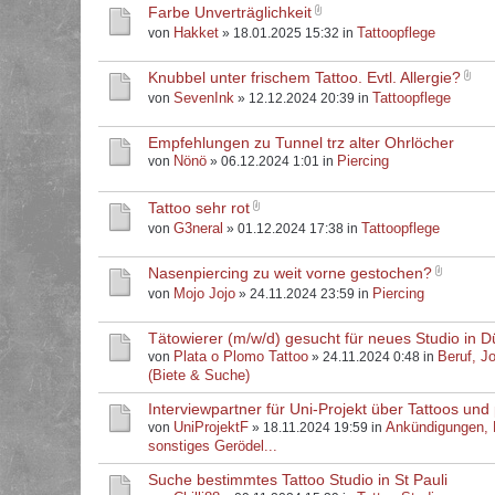
Farbe Unverträglichkeit
Hakket
Tattoopflege
von
» 18.01.2025 15:32 in
Knubbel unter frischem Tattoo. Evtl. Allergie?
SevenInk
Tattoopflege
von
» 12.12.2024 20:39 in
Empfehlungen zu Tunnel trz alter Ohrlöcher
Nönö
Piercing
von
» 06.12.2024 1:01 in
Tattoo sehr rot
G3neral
Tattoopflege
von
» 01.12.2024 17:38 in
Nasenpiercing zu weit vorne gestochen?
Mojo Jojo
Piercing
von
» 24.11.2024 23:59 in
Tätowierer (m/w/d) gesucht für neues Studio in D
Plata o Plomo Tattoo
Beruf, J
von
» 24.11.2024 0:48 in
(Biete & Suche)
Interviewpartner für Uni-Projekt über Tattoos und 
UniProjektF
Ankündigungen,
von
» 18.11.2024 19:59 in
sonstiges Gerödel...
Suche bestimmtes Tattoo Studio in St Pauli