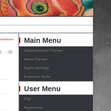
Main Menu
 markieren
Unbeantwortete Themen
...
5
20
Aktive Themen
Eigene Beiträge
Erweiterte Suche
User Menu
FAQ
Registrieren