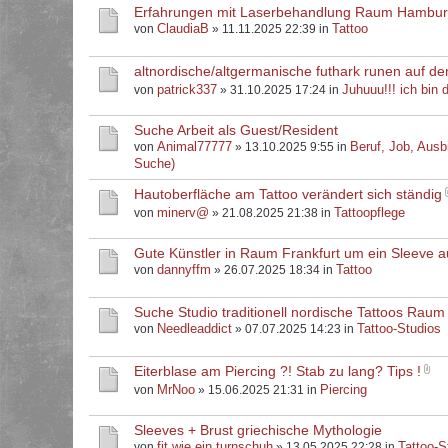
Erfahrungen mit Laserbehandlung Raum Hambu
ClaudiaB
Tattoo
von
» 11.11.2025 22:39 in
altnordische/altgermanische futhark runen auf d
patrick337
Juhuuu!!! ich bin d
von
» 31.10.2025 17:24 in
Suche Arbeit als Guest/Resident
Animal77777
Beruf, Job, Ausb
von
» 13.10.2025 9:55 in
Suche)
Hautoberfläche am Tattoo verändert sich ständig
minerv@
Tattoopflege
von
» 21.08.2025 21:38 in
Gute Künstler in Raum Frankfurt um ein Sleeve 
dannyffm
Tattoo
von
» 26.07.2025 18:34 in
Suche Studio traditionell nordische Tattoos Raum
Needleaddict
Tattoo-Studios
von
» 07.07.2025 14:23 in
Eiterblase am Piercing ?! Stab zu lang? Tips !
MrNoo
Piercing
von
» 15.06.2025 21:31 in
Sleeves + Brust griechische Mythologie
fit.wie.ein.turnschuh
Tattoo-S
von
» 13.05.2025 22:28 in