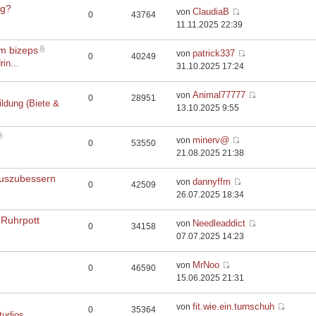
rg?
ClaudiaB
von
0
43764
11.11.2025 22:39
em bizeps
patrick337
von
0
40249
rin...
31.10.2025 17:24
Animal77777
von
0
28951
ildung (Biete &
13.10.2025 9:55
minerv@
von
0
53550
21.08.2025 21:38
auszubessern
dannyffm
von
0
42509
26.07.2025 18:34
 Ruhrpott
Needleaddict
von
0
34158
07.07.2025 14:23
MrNoo
von
0
46590
15.06.2025 21:31
fit.wie.ein.turnschuh
von
0
35364
tudios