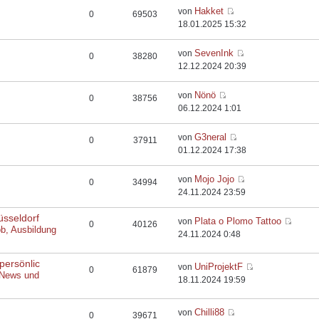
Hakket
von
0
69503
18.01.2025 15:32
SevenInk
von
0
38280
12.12.2024 20:39
Nönö
von
0
38756
06.12.2024 1:01
G3neral
von
0
37911
01.12.2024 17:38
Mojo Jojo
von
0
34994
24.11.2024 23:59
üsseldorf
Plata o Plomo Tattoo
von
0
40126
ob, Ausbildung
24.11.2024 0:48
persönlic
UniProjektF
von
0
61879
 News und
18.11.2024 19:59
Chilli88
von
0
39671