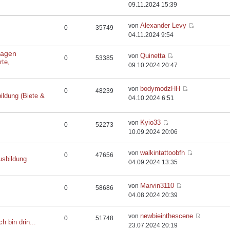
09.11.2024 15:39
Alexander Levy
von
0
35749
04.11.2024 9:54
flagen
Quinetta
von
0
53385
rte,
09.10.2024 20:47
bodymodzHH
von
0
48239
ildung (Biete &
04.10.2024 6:51
Kyio33
von
0
52273
10.09.2024 20:06
walkintattoobfh
von
0
47656
usbildung
04.09.2024 13:35
Marvin3110
von
0
58686
04.08.2024 20:39
newbieinthescene
von
0
51748
ch bin drin...
23.07.2024 20:19