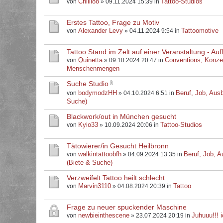
Chilli88
Tattoo-Studios
von
» 09.11.2024 15:39 in
Erstes Tattoo, Frage zu Motiv
Alexander Levy
Tattoomotive
von
» 04.11.2024 9:54 in
Tattoo Stand im Zelt auf einer Veranstaltung - Au
Quinetta
Conventions, Konze
von
» 09.10.2024 20:47 in
Menschenmengen
Suche Studio
bodymodzHH
Beruf, Job, Ausb
von
» 04.10.2024 6:51 in
Suche)
Blackwork/out in München gesucht
Kyio33
Tattoo-Studios
von
» 10.09.2024 20:06 in
Tätowierer/in Gesucht Heilbronn
walkintattoobfh
Beruf, Job, A
von
» 04.09.2024 13:35 in
(Biete & Suche)
Verzweifelt Tattoo heilt schlecht
Marvin3110
Tattoo
von
» 04.08.2024 20:39 in
Frage zu neuer spuckender Maschine
newbieinthescene
Juhuuu!!! i
von
» 23.07.2024 20:19 in