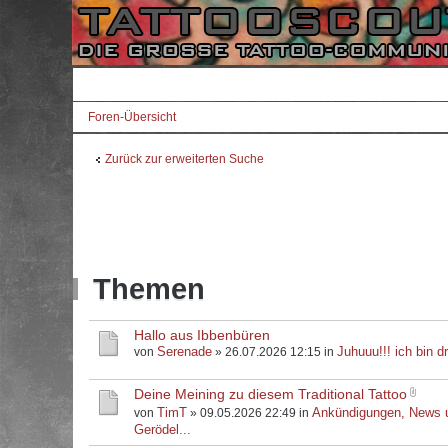
Foren-Übersicht
Zurück zur erweiterten Suche
Themen
Hallo aus Ibbenbüren
Serenade
Juhuuu!!! ich bin dr
von
» 26.07.2026 12:15 in
Deine Meining zu diesem Traditional Tattoo
TimT
Ankündigungen, News 
von
» 09.05.2026 22:49 in
Gerödel...