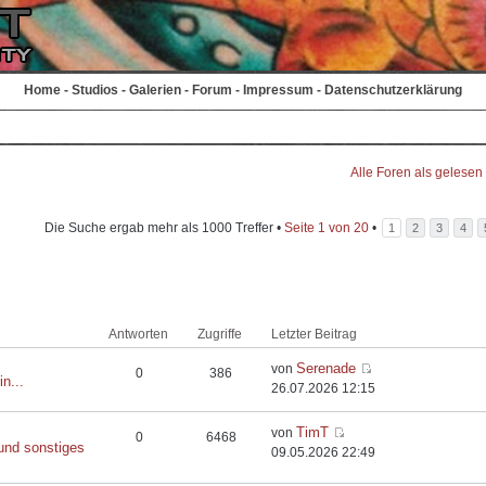
Home
-
Studios
-
Galerien
-
Forum
-
Impressum
-
Datenschutzerklärung
Alle Foren als gelesen
Die Suche ergab mehr als 1000 Treffer •
Seite
1
von
20
•
1
2
3
4
Antworten
Zugriffe
Letzter Beitrag
Serenade
von
0
386
in...
26.07.2026 12:15
TimT
von
0
6468
und sonstiges
09.05.2026 22:49