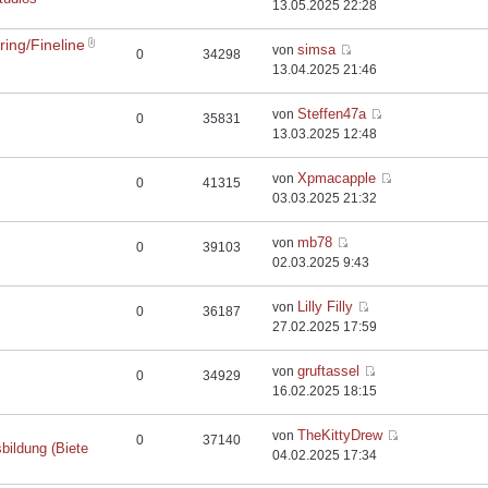
13.05.2025 22:28
ing/Fineline
simsa
von
0
34298
13.04.2025 21:46
Steffen47a
von
0
35831
13.03.2025 12:48
Xpmacapple
von
0
41315
03.03.2025 21:32
mb78
von
0
39103
02.03.2025 9:43
Lilly Filly
von
0
36187
27.02.2025 17:59
gruftassel
von
0
34929
16.02.2025 18:15
TheKittyDrew
von
0
37140
bildung (Biete
04.02.2025 17:34