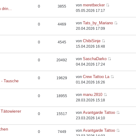
meretbecker
von
0
3855
 drin...
05.05.2026 17:17
Tats_by_Mariano
von
0
4469
20.04.2026 17:09
ChibiSinje
von
0
4545
15.04.2026 16:48
SaschaDarko
von
0
20492
04.04.2026 17:24
Crew Tattoo La
von
0
19629
e - Tausche
01.04.2026 16:26
manu.2810
von
0
18955
28.03.2026 15:18
 Tätowierer
Avantgarde Tattoo
von
0
15517
23.03.2026 14:10
chen
Avantgarde Tattoo
von
0
7449