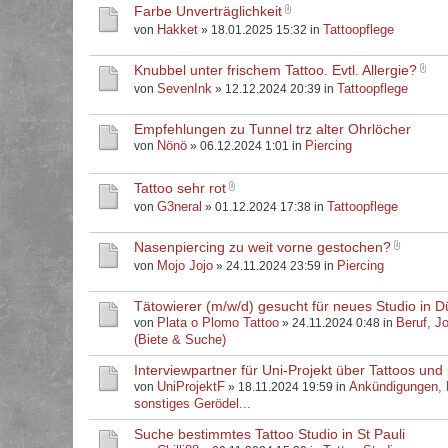
Farbe Unverträglichkeit
Hakket
Tattoopflege
von
» 18.01.2025 15:32 in
Knubbel unter frischem Tattoo. Evtl. Allergie?
SevenInk
Tattoopflege
von
» 12.12.2024 20:39 in
Empfehlungen zu Tunnel trz alter Ohrlöcher
Nönö
Piercing
von
» 06.12.2024 1:01 in
Tattoo sehr rot
G3neral
Tattoopflege
von
» 01.12.2024 17:38 in
Nasenpiercing zu weit vorne gestochen?
Mojo Jojo
Piercing
von
» 24.11.2024 23:59 in
Tätowierer (m/w/d) gesucht für neues Studio in D
Plata o Plomo Tattoo
Beruf, J
von
» 24.11.2024 0:48 in
(Biete & Suche)
Interviewpartner für Uni-Projekt über Tattoos und 
UniProjektF
Ankündigungen,
von
» 18.11.2024 19:59 in
sonstiges Gerödel...
Suche bestimmtes Tattoo Studio in St Pauli