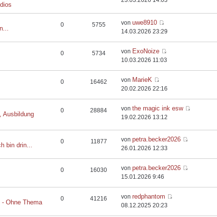
23.03.2026 14:03
dios
uwe8910
von
0
5755
n...
14.03.2026 23:29
ExoNoize
von
0
5734
10.03.2026 11:03
MarieK
von
0
16462
20.02.2026 22:16
the magic ink esw
von
0
28884
, Ausbildung
19.02.2026 13:12
petra.becker2026
von
0
11877
h bin drin...
26.01.2026 12:33
petra.becker2026
von
0
16030
15.01.2026 9:46
redphantom
von
0
41216
t - Ohne Thema
08.12.2025 20:23