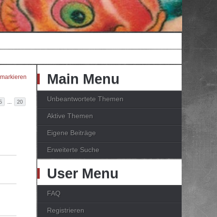
Main Menu
 markieren
Unbeantwortete Themen
...
5
20
Aktive Themen
Eigene Beiträge
Erweiterte Suche
User Menu
FAQ
Registrieren