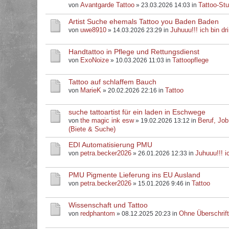
Avantgarde Tattoo
Tattoo-Stu
von
» 23.03.2026 14:03 in
Artist Suche ehemals Tattoo you Baden Baden
uwe8910
Juhuuu!!! ich bin dri
von
» 14.03.2026 23:29 in
Handtattoo in Pflege und Rettungsdienst
ExoNoize
Tattoopflege
von
» 10.03.2026 11:03 in
Tattoo auf schlaffem Bauch
MarieK
Tattoo
von
» 20.02.2026 22:16 in
suche tattoartist für ein laden in Eschwege
the magic ink esw
Beruf, Job
von
» 19.02.2026 13:12 in
(Biete & Suche)
EDI Automatisierung PMU
petra.becker2026
Juhuuu!!! ic
von
» 26.01.2026 12:33 in
PMU Pigmente Lieferung ins EU Ausland
petra.becker2026
Tattoo
von
» 15.01.2026 9:46 in
Wissenschaft und Tattoo
redphantom
Ohne Überschrif
von
» 08.12.2025 20:23 in