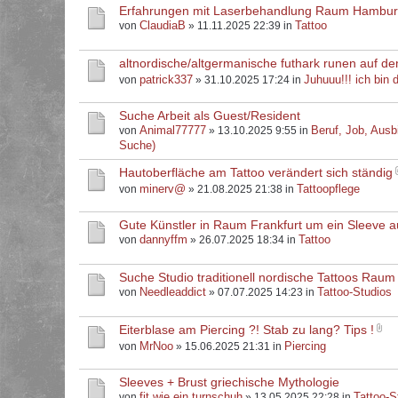
Erfahrungen mit Laserbehandlung Raum Hambu
ClaudiaB
Tattoo
von
» 11.11.2025 22:39 in
altnordische/altgermanische futhark runen auf d
patrick337
Juhuuu!!! ich bin d
von
» 31.10.2025 17:24 in
Suche Arbeit als Guest/Resident
Animal77777
Beruf, Job, Ausb
von
» 13.10.2025 9:55 in
Suche)
Hautoberfläche am Tattoo verändert sich ständig
minerv@
Tattoopflege
von
» 21.08.2025 21:38 in
Gute Künstler in Raum Frankfurt um ein Sleeve 
dannyffm
Tattoo
von
» 26.07.2025 18:34 in
Suche Studio traditionell nordische Tattoos Raum
Needleaddict
Tattoo-Studios
von
» 07.07.2025 14:23 in
Eiterblase am Piercing ?! Stab zu lang? Tips !
MrNoo
Piercing
von
» 15.06.2025 21:31 in
Sleeves + Brust griechische Mythologie
fit.wie.ein.turnschuh
Tattoo-S
von
» 13.05.2025 22:28 in