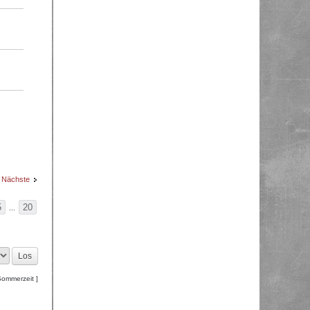
Nächste
5
20
...
Sommerzeit ]