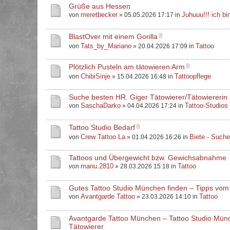
Grüße aus Hessen
meretbecker
Juhuuu!!! ich bin
von
» 05.05.2026 17:17 in
BlastOver mit einem Gorilla
Tats_by_Mariano
Tattoo
von
» 20.04.2026 17:09 in
Plötzlich Pusteln am tätowieren Arm
ChibiSinje
Tattoopflege
von
» 15.04.2026 16:48 in
Suche besten HR. Giger Tätowierer/Tätowiererin
SaschaDarko
Tattoo-Studios
von
» 04.04.2026 17:24 in
Tattoo Studio Bedarf
Crew Tattoo La
Biete - Such
von
» 01.04.2026 16:26 in
Tattoos und Übergewicht bzw. Gewichsabnahme
manu.2810
Tattoo
von
» 28.03.2026 15:18 in
Gutes Tattoo Studio München finden – Tipps vom
Avantgarde Tattoo
Tattoo
von
» 23.03.2026 14:10 in
Avantgarde Tattoo München – Tattoo Studio Mün
Tätowierer