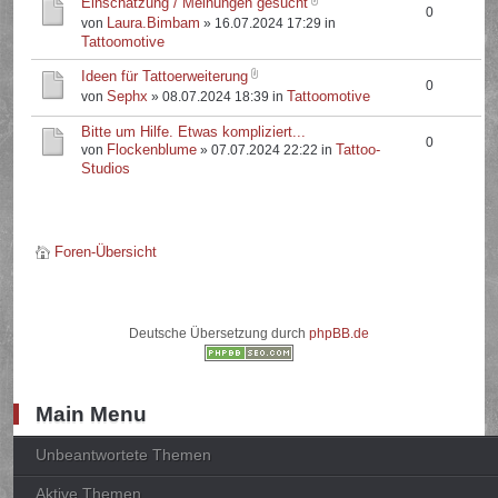
Einschätzung / Meinungen gesucht
0
Laura.Bimbam
von
» 16.07.2024 17:29 in
Tattoomotive
Ideen für Tattoerweiterung
0
Sephx
Tattoomotive
von
» 08.07.2024 18:39 in
Bitte um Hilfe. Etwas kompliziert...
0
Flockenblume
Tattoo-
von
» 07.07.2024 22:22 in
Studios
Foren-Übersicht
Deutsche Übersetzung durch
phpBB.de
Main Menu
Unbeantwortete Themen
Aktive Themen