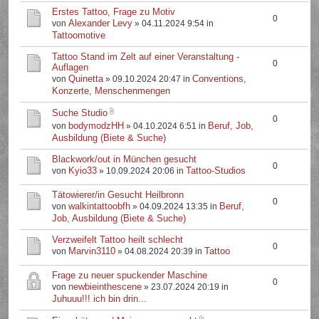
Erstes Tattoo, Frage zu Motiv
0
Alexander Levy
von
» 04.11.2024 9:54 in
Tattoomotive
Tattoo Stand im Zelt auf einer Veranstaltung -
0
Auflagen
Quinetta
Conventions,
von
» 09.10.2024 20:47 in
Konzerte, Menschenmengen
Suche Studio
0
bodymodzHH
Beruf, Job,
von
» 04.10.2024 6:51 in
Ausbildung (Biete & Suche)
Blackwork/out in München gesucht
0
Kyio33
Tattoo-Studios
von
» 10.09.2024 20:06 in
Tätowierer/in Gesucht Heilbronn
0
walkintattoobfh
Beruf,
von
» 04.09.2024 13:35 in
Job, Ausbildung (Biete & Suche)
Verzweifelt Tattoo heilt schlecht
0
Marvin3110
Tattoo
von
» 04.08.2024 20:39 in
Frage zu neuer spuckender Maschine
0
newbieinthescene
von
» 23.07.2024 20:19 in
Juhuuu!!! ich bin drin...