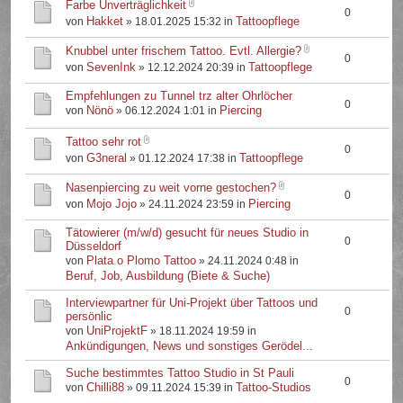
Farbe Unverträglichkeit
0
Hakket
Tattoopflege
von
» 18.01.2025 15:32 in
Knubbel unter frischem Tattoo. Evtl. Allergie?
0
SevenInk
Tattoopflege
von
» 12.12.2024 20:39 in
Empfehlungen zu Tunnel trz alter Ohrlöcher
0
Nönö
Piercing
von
» 06.12.2024 1:01 in
Tattoo sehr rot
0
G3neral
Tattoopflege
von
» 01.12.2024 17:38 in
Nasenpiercing zu weit vorne gestochen?
0
Mojo Jojo
Piercing
von
» 24.11.2024 23:59 in
Tätowierer (m/w/d) gesucht für neues Studio in
0
Düsseldorf
Plata o Plomo Tattoo
von
» 24.11.2024 0:48 in
Beruf, Job, Ausbildung (Biete & Suche)
Interviewpartner für Uni-Projekt über Tattoos und
0
persönlic
UniProjektF
von
» 18.11.2024 19:59 in
Ankündigungen, News und sonstiges Gerödel...
Suche bestimmtes Tattoo Studio in St Pauli
0
Chilli88
Tattoo-Studios
von
» 09.11.2024 15:39 in