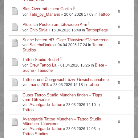
BlastOver mit einem Gorilla
0
Tats_by_Mariano
Tattoo
von
» 20.04.2026 17:09 in
Plötzlich Pusteln am tätowieren Arm
0
ChibiSinje
Tattoopflege
von
» 15.04.2026 16:48 in
Suche besten HR. Giger Tätowierer/Tätowiererin
0
SaschaDarko
Tattoo-
von
» 04.04.2026 17:24 in
Studios
Tattoo Studio Bedarf
0
Crew Tattoo La
Biete -
von
» 01.04.2026 16:26 in
Suche - Tausche
Tattoos und Übergewicht bzw. Gewichsabnahme
0
manu.2810
Tattoo
von
» 28.03.2026 15:18 in
Gutes Tattoo Studio München finden – Tipps
0
vom Tätowierer
Avantgarde Tattoo
von
» 23.03.2026 14:10 in
Tattoo
Avantgarde Tattoo München – Tattoo Studio
0
München Tätowierer
Avantgarde Tattoo
von
» 23.03.2026 14:03 in
Tattoo-Studios