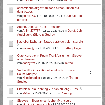
ClaudiaB
Tattoo
von
» 11.11.2025 22:39 in
altnordische/altgermanische futhark runen auf
0
dem bizeps
patrick337
Juhuuu!!! ich
von
» 31.10.2025 17:24 in
bin drin...
Suche Arbeit als Guest/Resident
0
Animal77777
Beruf, Job,
von
» 13.10.2025 9:55 in
Ausbildung (Biete & Suche)
Hautoberfläche am Tattoo verändert sich ständig
0
minerv@
Tattoopflege
von
» 21.08.2025 21:38 in
Gute Künstler in Raum Frankfurt um ein Sleeve
0
auszubessern
dannyffm
Tattoo
von
» 26.07.2025 18:34 in
Suche Studio traditionell nordische Tattoos
0
Raum Ruhrpott
Needleaddict
Tattoo-
von
» 07.07.2025 14:23 in
Studios
Eiterblase am Piercing ?! Stab zu lang? Tips !
0
MrNoo
Piercing
von
» 15.06.2025 21:31 in
Sleeves + Brust griechische Mythologie
0
fit.wie.ein.turnschuh
von
» 13.05.2025 22:28 in