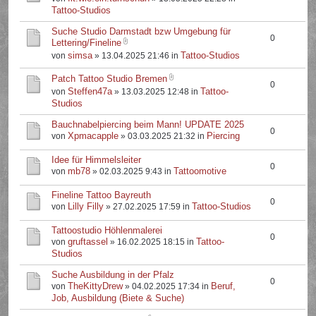
Tattoo-Studios
Suche Studio Darmstadt bzw Umgebung für
0
Lettering/Fineline
simsa
Tattoo-Studios
von
» 13.04.2025 21:46 in
Patch Tattoo Studio Bremen
0
Steffen47a
Tattoo-
von
» 13.03.2025 12:48 in
Studios
Bauchnabelpiercing beim Mann! UPDATE 2025
0
Xpmacapple
Piercing
von
» 03.03.2025 21:32 in
Idee für Himmelsleiter
0
mb78
Tattoomotive
von
» 02.03.2025 9:43 in
Fineline Tattoo Bayreuth
0
Lilly Filly
Tattoo-Studios
von
» 27.02.2025 17:59 in
Tattoostudio Höhlenmalerei
0
gruftassel
Tattoo-
von
» 16.02.2025 18:15 in
Studios
Suche Ausbildung in der Pfalz
0
TheKittyDrew
Beruf,
von
» 04.02.2025 17:34 in
Job, Ausbildung (Biete & Suche)