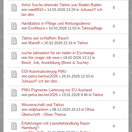
Artist Suche ehemals Tattoo you Baden Baden
0
uwe8910
Juhuuu!!! ich
von
» 14.03.2026 23:29 in
bin drin...
Handtattoo in Pflege und Rettungsdienst
0
ExoNoize
Tattoopflege
von
» 10.03.2026 11:03 in
Tattoo auf schlaffem Bauch
0
MarieK
Tattoo
von
» 20.02.2026 22:16 in
suche tattoartist für ein laden in Eschwege
0
the magic ink esw
von
» 19.02.2026 13:12 in
Beruf, Job, Ausbildung (Biete & Suche)
EDI Automatisierung PMU
0
petra.becker2026
von
» 26.01.2026 12:33 in
Juhuuu!!! ich bin drin...
PMU Pigmente Lieferung ins EU Ausland
0
petra.becker2026
Tattoo
von
» 15.01.2026 9:46 in
Wissenschaft und Tattoo
0
redphantom
Ohne
von
» 08.12.2025 20:23 in
Überschrift - Ohne Thema
Erfahrungen mit Laserbehandlung Raum
0
Hamburg?