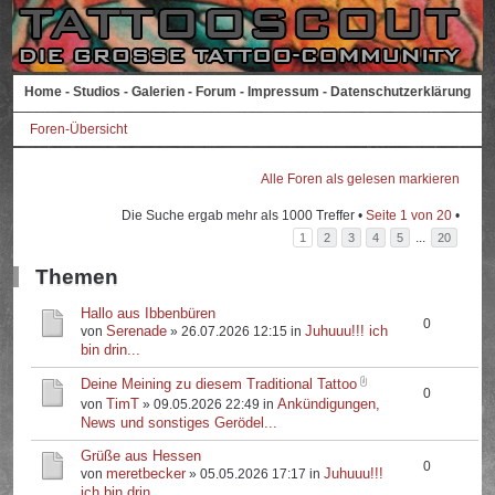
Home
-
Studios
-
Galerien
-
Forum
-
Impressum
-
Datenschutzerklärung
Foren-Übersicht
Alle Foren als gelesen markieren
Die Suche ergab mehr als 1000 Treffer •
Seite
1
von
20
•
...
1
2
3
4
5
20
Themen
Hallo aus Ibbenbüren
0
Serenade
Juhuuu!!! ich
von
» 26.07.2026 12:15 in
bin drin...
Deine Meining zu diesem Traditional Tattoo
0
TimT
Ankündigungen,
von
» 09.05.2026 22:49 in
News und sonstiges Gerödel...
Grüße aus Hessen
0
meretbecker
Juhuuu!!!
von
» 05.05.2026 17:17 in
ich bin drin...