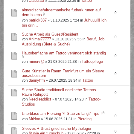
ClaudiaB
Tattoo
von
» 11.11.2025 22:39 in
altnordische/altgermanische futhark runen auf
0
dem bizeps
patrick337
Juhuuu!!! ich
von
» 31.10.2025 17:24 in
bin drin...
Suche Arbeit als Guest/Resident
0
Animal77777
Beruf, Job,
von
» 13.10.2025 9:55 in
Ausbildung (Biete & Suche)
Hautoberfläche am Tattoo verändert sich ständig
0
minerv@
Tattoopflege
von
» 21.08.2025 21:38 in
Gute Künstler in Raum Frankfurt um ein Sleeve
0
auszubessern
dannyffm
Tattoo
von
» 26.07.2025 18:34 in
Suche Studio traditionell nordische Tattoos
0
Raum Ruhrpott
Needleaddict
Tattoo-
von
» 07.07.2025 14:23 in
Studios
Eiterblase am Piercing ?! Stab zu lang? Tips !
0
MrNoo
Piercing
von
» 15.06.2025 21:31 in
Sleeves + Brust griechische Mythologie
0
fit.wie.ein.turnschuh
von
» 13.05.2025 22:28 in