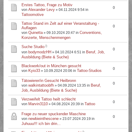
Erstes Tattoo, Frage zu Motiv
0
Alexander Levy
von
» 04.11.2024 9:54 in
Tattoomotive
Tattoo Stand im Zelt auf einer Veranstaltung -
0
Auflagen
Quinetta
Conventions,
von
» 09.10.2024 20:47 in
Konzerte, Menschenmengen
Suche Studio
0
bodymodzHH
Beruf, Job,
von
» 04.10.2024 6:51 in
Ausbildung (Biete & Suche)
Blackwork/out in München gesucht
0
Kyio33
Tattoo-Studios
von
» 10.09.2024 20:06 in
Tätowierer/in Gesucht Heilbronn
0
walkintattoobfh
Beruf,
von
» 04.09.2024 13:35 in
Job, Ausbildung (Biete & Suche)
Verzweifelt Tattoo heilt schlecht
0
Marvin3110
Tattoo
von
» 04.08.2024 20:39 in
Frage zu neuer spuckender Maschine
0
newbieinthescene
von
» 23.07.2024 20:19 in
Juhuuu!!! ich bin drin...