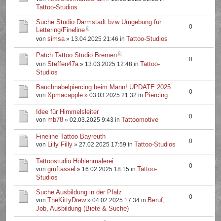
Tattoo-Studios
Suche Studio Darmstadt bzw Umgebung für
0
Lettering/Fineline
simsa
Tattoo-Studios
von
» 13.04.2025 21:46 in
Patch Tattoo Studio Bremen
0
Steffen47a
Tattoo-
von
» 13.03.2025 12:48 in
Studios
Bauchnabelpiercing beim Mann! UPDATE 2025
0
Xpmacapple
Piercing
von
» 03.03.2025 21:32 in
Idee für Himmelsleiter
0
mb78
Tattoomotive
von
» 02.03.2025 9:43 in
Fineline Tattoo Bayreuth
0
Lilly Filly
Tattoo-Studios
von
» 27.02.2025 17:59 in
Tattoostudio Höhlenmalerei
0
gruftassel
Tattoo-
von
» 16.02.2025 18:15 in
Studios
Suche Ausbildung in der Pfalz
0
TheKittyDrew
Beruf,
von
» 04.02.2025 17:34 in
Job, Ausbildung (Biete & Suche)