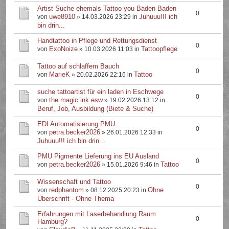
Artist Suche ehemals Tattoo you Baden Baden
0
uwe8910
Juhuuu!!! ich
von
» 14.03.2026 23:29 in
bin drin...
Handtattoo in Pflege und Rettungsdienst
0
ExoNoize
Tattoopflege
von
» 10.03.2026 11:03 in
Tattoo auf schlaffem Bauch
0
MarieK
Tattoo
von
» 20.02.2026 22:16 in
suche tattoartist für ein laden in Eschwege
0
the magic ink esw
von
» 19.02.2026 13:12 in
Beruf, Job, Ausbildung (Biete & Suche)
EDI Automatisierung PMU
0
petra.becker2026
von
» 26.01.2026 12:33 in
Juhuuu!!! ich bin drin...
PMU Pigmente Lieferung ins EU Ausland
0
petra.becker2026
Tattoo
von
» 15.01.2026 9:46 in
Wissenschaft und Tattoo
0
redphantom
Ohne
von
» 08.12.2025 20:23 in
Überschrift - Ohne Thema
Erfahrungen mit Laserbehandlung Raum
0
Hamburg?