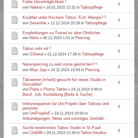
Farbe Unverträglichkeit
0
Hakket
Tattoopflege
von
» 18.01.2025 15:32 in
Knubbel unter frischem Tattoo. Evtl. Allergie?
0
SevenInk
Tattoopflege
von
» 12.12.2024 20:39 in
Empfehlungen zu Tunnel trz alter Ohrlöcher
0
Nönö
Piercing
von
» 06.12.2024 1:01 in
Tattoo sehr rot
0
G3neral
Tattoopflege
von
» 01.12.2024 17:38 in
Nasenpiercing zu weit vorne gestochen?
0
Mojo Jojo
Piercing
von
» 24.11.2024 23:59 in
Tätowierer (m/w/d) gesucht für neues Studio in
0
Düsseldorf
Plata o Plomo Tattoo
von
» 24.11.2024 0:48 in
Beruf, Job, Ausbildung (Biete & Suche)
Interviewpartner für Uni-Projekt über Tattoos und
0
persönlic
UniProjektF
von
» 18.11.2024 19:59 in
Ankündigungen, News und sonstiges Gerödel...
Suche bestimmtes Tattoo Studio in St Pauli
0
Chilli88
Tattoo-Studios
von
» 09.11.2024 15:39 in