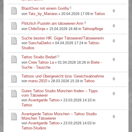
BlastOver mit einem Gorilla
0
Tats_by_Mariano
Tattoo
von
» 20.04.2026 17:09 in
Plötzlich Pusteln am tätowieren Arm
0
ChibiSinje
Tattoopflege
von
» 15.04.2026 16:48 in
Suche besten HR. Giger Tätowierer/Tätowiererin
0
SaschaDarko
Tattoo-
von
» 04.04.2026 17:24 in
Studios
Tattoo Studio Bedarf
0
Crew Tattoo La
Biete -
von
» 01.04.2026 16:26 in
Suche - Tausche
Tattoos und Übergewicht bzw. Gewichsabnahme
0
manu.2810
Tattoo
von
» 28.03.2026 15:18 in
Gutes Tattoo Studio München finden – Tipps
0
vom Tätowierer
Avantgarde Tattoo
von
» 23.03.2026 14:10 in
Tattoo
Avantgarde Tattoo München – Tattoo Studio
0
München Tätowierer
Avantgarde Tattoo
von
» 23.03.2026 14:03 in
Tattoo-Studios