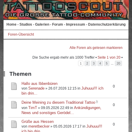
Home
-
Studios
-
Galerien
-
Forum
-
Impressum
-
Datenschutzerklärung
Foren-Übersicht
Alle Foren als gelesen markieren
Die Suche ergab mehr als 1000 Treffer •
Seite
1
von
20
•
...
1
2
3
4
5
20
Themen
Hallo aus Ibbenbüren
0
Serenade
Juhuuu!!! ich
von
» 26.07.2026 12:15 in
bin drin...
Deine Meining zu diesem Traditional Tattoo
0
TimT
Ankündigungen,
von
» 09.05.2026 22:49 in
News und sonstiges Gerödel...
Grüße aus Hessen
0
meretbecker
Juhuuu!!!
von
» 05.05.2026 17:17 in
ich bin drin...