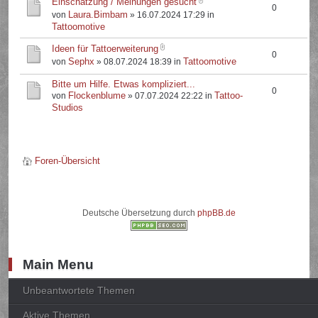
Einschätzung / Meinungen gesucht
0
Laura.Bimbam
von
» 16.07.2024 17:29 in
Tattoomotive
Ideen für Tattoerweiterung
0
Sephx
Tattoomotive
von
» 08.07.2024 18:39 in
Bitte um Hilfe. Etwas kompliziert...
0
Flockenblume
Tattoo-
von
» 07.07.2024 22:22 in
Studios
Foren-Übersicht
Deutsche Übersetzung durch
phpBB.de
Main Menu
Unbeantwortete Themen
Aktive Themen