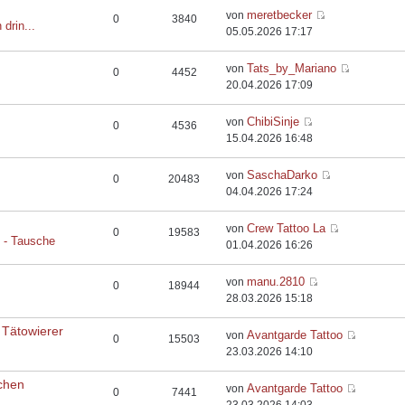
meretbecker
von
0
3840
 drin...
05.05.2026 17:17
Tats_by_Mariano
von
0
4452
20.04.2026 17:09
ChibiSinje
von
0
4536
15.04.2026 16:48
SaschaDarko
von
0
20483
04.04.2026 17:24
Crew Tattoo La
von
0
19583
e - Tausche
01.04.2026 16:26
manu.2810
von
0
18944
28.03.2026 15:18
 Tätowierer
Avantgarde Tattoo
von
0
15503
23.03.2026 14:10
chen
Avantgarde Tattoo
von
0
7441