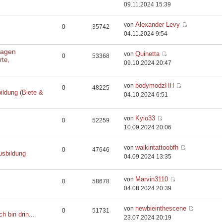
09.11.2024 15:39
Alexander Levy
von
0
35742
04.11.2024 9:54
flagen
Quinetta
von
0
53368
rte,
09.10.2024 20:47
bodymodzHH
von
0
48225
ildung (Biete &
04.10.2024 6:51
Kyio33
von
0
52259
10.09.2024 20:06
walkintattoobfh
von
0
47646
usbildung
04.09.2024 13:35
Marvin3110
von
0
58678
04.08.2024 20:39
newbieinthescene
von
0
51731
ch bin drin...
23.07.2024 20:19