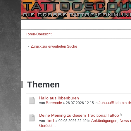
Foren-Übersicht
Zurück zur erweiterten Suche
Themen
Hallo aus Ibbenbüren
Serenade
Juhuuu!!! ich bin dr
von
» 26.07.2026 12:15 in
Deine Meining zu diesem Traditional Tattoo
TimT
Ankündigungen, News 
von
» 09.05.2026 22:49 in
Gerödel...