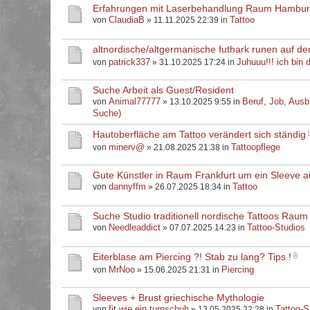
Erfahrungen mit Laserbehandlung Raum Hambu
ClaudiaB
Tattoo
von
» 11.11.2025 22:39 in
altnordische/altgermanische futhark runen auf d
patrick337
Juhuuu!!! ich bin d
von
» 31.10.2025 17:24 in
Suche Arbeit als Guest/Resident
Animal77777
Beruf, Job, Ausb
von
» 13.10.2025 9:55 in
Suche)
Hautoberfläche am Tattoo verändert sich ständig
minerv@
Tattoopflege
von
» 21.08.2025 21:38 in
Gute Künstler in Raum Frankfurt um ein Sleeve 
dannyffm
Tattoo
von
» 26.07.2025 18:34 in
Suche Studio traditionell nordische Tattoos Raum
Needleaddict
Tattoo-Studios
von
» 07.07.2025 14:23 in
Eiterblase am Piercing ?! Stab zu lang? Tips !
MrNoo
Piercing
von
» 15.06.2025 21:31 in
Sleeves + Brust griechische Mythologie
fit.wie.ein.turnschuh
Tattoo-S
von
» 13.05.2025 22:28 in