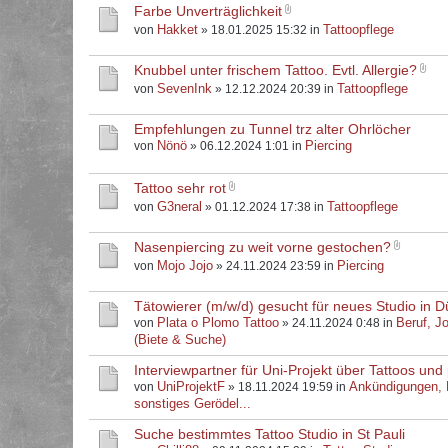
Farbe Unverträglichkeit
Hakket
Tattoopflege
von
» 18.01.2025 15:32 in
Knubbel unter frischem Tattoo. Evtl. Allergie?
SevenInk
Tattoopflege
von
» 12.12.2024 20:39 in
Empfehlungen zu Tunnel trz alter Ohrlöcher
Nönö
Piercing
von
» 06.12.2024 1:01 in
Tattoo sehr rot
G3neral
Tattoopflege
von
» 01.12.2024 17:38 in
Nasenpiercing zu weit vorne gestochen?
Mojo Jojo
Piercing
von
» 24.11.2024 23:59 in
Tätowierer (m/w/d) gesucht für neues Studio in D
Plata o Plomo Tattoo
Beruf, J
von
» 24.11.2024 0:48 in
(Biete & Suche)
Interviewpartner für Uni-Projekt über Tattoos und 
UniProjektF
Ankündigungen,
von
» 18.11.2024 19:59 in
sonstiges Gerödel...
Suche bestimmtes Tattoo Studio in St Pauli