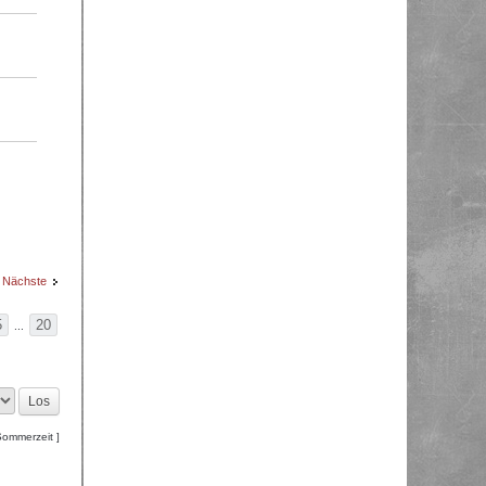
Nächste
5
20
...
Sommerzeit ]