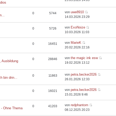
23.03.2026 14:03
dios
uwe8910
von
0
5744
n...
14.03.2026 23:29
ExoNoize
von
0
5726
10.03.2026 11:03
MarieK
von
0
16451
20.02.2026 22:16
the magic ink esw
von
0
28846
, Ausbildung
19.02.2026 13:12
petra.becker2026
von
0
11863
h bin drin...
26.01.2026 12:33
petra.becker2026
von
0
16021
15.01.2026 9:46
redphantom
von
0
41203
t - Ohne Thema
08.12.2025 20:23