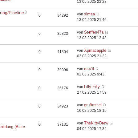
13.05.2025 22:28
ing/Fineline
simsa
von
0
34292
13.04.2025 21:46
Steffen47a
von
0
35823
13.03.2025 12:48
Xpmacapple
von
0
41304
03.03.2025 21:32
mb78
von
0
39096
02.03.2025 9:43
Lilly Filly
von
0
36176
27.02.2025 17:59
gruftassel
von
0
34923
16.02.2025 18:15
TheKittyDrew
von
0
37131
bildung (Biete
04.02.2025 17:34