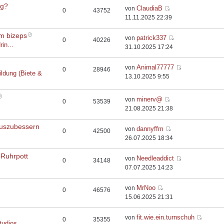
rg?
ClaudiaB
von
0
43752
11.11.2025 22:39
em bizeps
patrick337
von
0
40226
rin...
31.10.2025 17:24
Animal77777
von
0
28946
ildung (Biete &
13.10.2025 9:55
minerv@
von
0
53539
21.08.2025 21:38
auszubessern
dannyffm
von
0
42500
26.07.2025 18:34
 Ruhrpott
Needleaddict
von
0
34148
07.07.2025 14:23
MrNoo
von
0
46576
15.06.2025 21:31
fit.wie.ein.turnschuh
von
0
35355
tudios