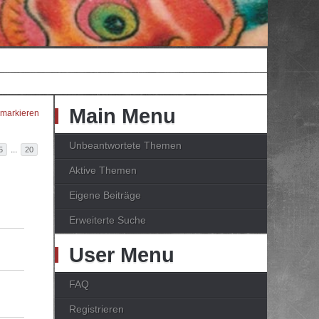
Main Menu
 markieren
Unbeantwortete Themen
...
5
20
Aktive Themen
Eigene Beiträge
Erweiterte Suche
User Menu
FAQ
Registrieren