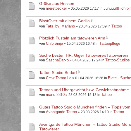
Grüße aus Hessen
meretbecker
Juhuuu!!! ich bin
von
» 05.05.2026 17:17 in
BlastOver mit einem Gorilla
Tats_by_Mariano
Tattoo
von
» 20.04.2026 17:09 in
Plötzlich Pusteln am tätowieren Arm
ChibiSinje
Tattoopflege
von
» 15.04.2026 16:48 in
Suche besten HR. Giger Tätowierer/Tätowiererin
SaschaDarko
Tattoo-Studios
von
» 04.04.2026 17:24 in
Tattoo Studio Bedarf
Crew Tattoo La
Biete - Such
von
» 01.04.2026 16:26 in
Tattoos und Übergewicht bzw. Gewichsabnahme
manu.2810
Tattoo
von
» 28.03.2026 15:18 in
Gutes Tattoo Studio München finden – Tipps vom
Avantgarde Tattoo
Tattoo
von
» 23.03.2026 14:10 in
Avantgarde Tattoo München – Tattoo Studio Mün
Tätowierer