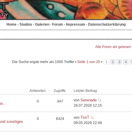
Home
-
Studios
-
Galerien
-
Forum
-
Impressum
-
Datenschutzerklärung
Alle Foren als gelesen
Die Suche ergab mehr als 1000 Treffer •
Seite
1
von
20
•
1
2
3
4
Antworten
Zugriffe
Letzter Beitrag
Serenade
von
0
347
in...
26.07.2026 12:15
TimT
von
0
6424
und sonstiges
09.05.2026 22:49