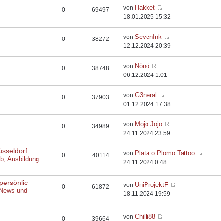
Hakket
von
0
69497
18.01.2025 15:32
SevenInk
von
0
38272
12.12.2024 20:39
Nönö
von
0
38748
06.12.2024 1:01
G3neral
von
0
37903
01.12.2024 17:38
Mojo Jojo
von
0
34989
24.11.2024 23:59
üsseldorf
Plata o Plomo Tattoo
von
0
40114
ob, Ausbildung
24.11.2024 0:48
persönlic
UniProjektF
von
0
61872
 News und
18.11.2024 19:59
Chilli88
von
0
39664