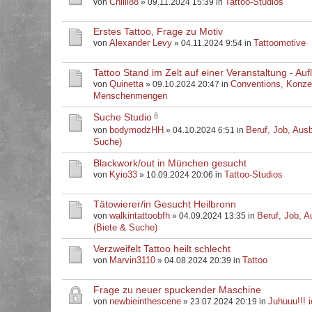
Chilli88
Tattoo-Studios
von
» 09.11.2024 15:39 in
Erstes Tattoo, Frage zu Motiv
Alexander Levy
Tattoomotive
von
» 04.11.2024 9:54 in
Tattoo Stand im Zelt auf einer Veranstaltung - Au
Quinetta
Conventions, Konze
von
» 09.10.2024 20:47 in
Menschenmengen
Suche Studio
bodymodzHH
Beruf, Job, Ausb
von
» 04.10.2024 6:51 in
Suche)
Blackwork/out in München gesucht
Kyio33
Tattoo-Studios
von
» 10.09.2024 20:06 in
Tätowierer/in Gesucht Heilbronn
walkintattoobfh
Beruf, Job, A
von
» 04.09.2024 13:35 in
(Biete & Suche)
Verzweifelt Tattoo heilt schlecht
Marvin3110
Tattoo
von
» 04.08.2024 20:39 in
Frage zu neuer spuckender Maschine
newbieinthescene
Juhuuu!!! i
von
» 23.07.2024 20:19 in