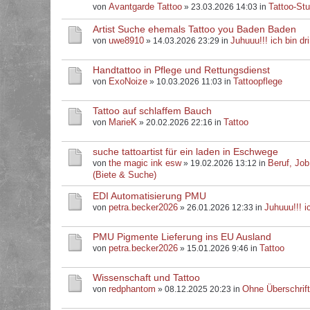
Avantgarde Tattoo
Tattoo-Stu
von
» 23.03.2026 14:03 in
Artist Suche ehemals Tattoo you Baden Baden
uwe8910
Juhuuu!!! ich bin dri
von
» 14.03.2026 23:29 in
Handtattoo in Pflege und Rettungsdienst
ExoNoize
Tattoopflege
von
» 10.03.2026 11:03 in
Tattoo auf schlaffem Bauch
MarieK
Tattoo
von
» 20.02.2026 22:16 in
suche tattoartist für ein laden in Eschwege
the magic ink esw
Beruf, Job
von
» 19.02.2026 13:12 in
(Biete & Suche)
EDI Automatisierung PMU
petra.becker2026
Juhuuu!!! ic
von
» 26.01.2026 12:33 in
PMU Pigmente Lieferung ins EU Ausland
petra.becker2026
Tattoo
von
» 15.01.2026 9:46 in
Wissenschaft und Tattoo
redphantom
Ohne Überschrif
von
» 08.12.2025 20:23 in