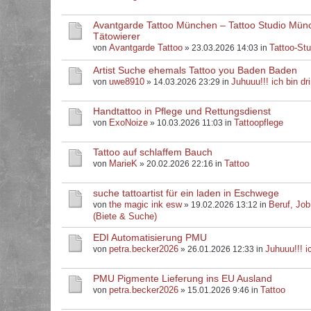
Avantgarde Tattoo München – Tattoo Studio Mün
Tätowierer
Avantgarde Tattoo
Tattoo-Stu
von
» 23.03.2026 14:03 in
Artist Suche ehemals Tattoo you Baden Baden
uwe8910
Juhuuu!!! ich bin dri
von
» 14.03.2026 23:29 in
Handtattoo in Pflege und Rettungsdienst
ExoNoize
Tattoopflege
von
» 10.03.2026 11:03 in
Tattoo auf schlaffem Bauch
MarieK
Tattoo
von
» 20.02.2026 22:16 in
suche tattoartist für ein laden in Eschwege
the magic ink esw
Beruf, Job
von
» 19.02.2026 13:12 in
(Biete & Suche)
EDI Automatisierung PMU
petra.becker2026
Juhuuu!!! ic
von
» 26.01.2026 12:33 in
PMU Pigmente Lieferung ins EU Ausland
petra.becker2026
Tattoo
von
» 15.01.2026 9:46 in