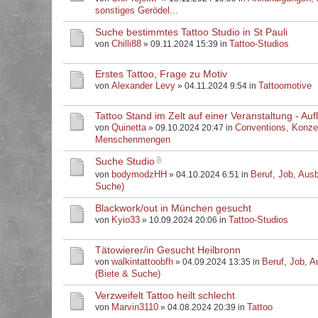
sonstiges Gerödel...
Suche bestimmtes Tattoo Studio in St Pauli
Chilli88
Tattoo-Studios
von
» 09.11.2024 15:39 in
Erstes Tattoo, Frage zu Motiv
Alexander Levy
Tattoomotive
von
» 04.11.2024 9:54 in
Tattoo Stand im Zelt auf einer Veranstaltung - Au
Quinetta
Conventions, Konze
von
» 09.10.2024 20:47 in
Menschenmengen
Suche Studio
bodymodzHH
Beruf, Job, Ausb
von
» 04.10.2024 6:51 in
Suche)
Blackwork/out in München gesucht
Kyio33
Tattoo-Studios
von
» 10.09.2024 20:06 in
Tätowierer/in Gesucht Heilbronn
walkintattoobfh
Beruf, Job, A
von
» 04.09.2024 13:35 in
(Biete & Suche)
Verzweifelt Tattoo heilt schlecht
Marvin3110
Tattoo
von
» 04.08.2024 20:39 in