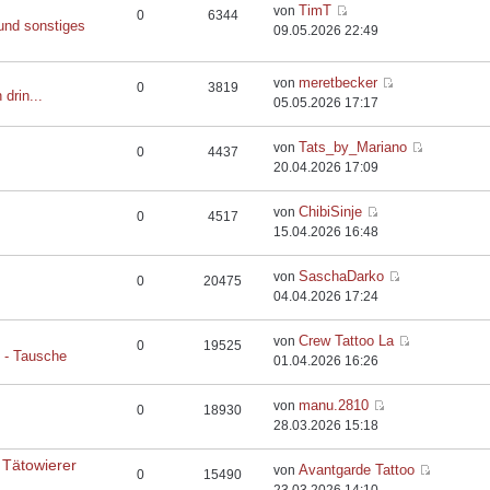
TimT
von
0
6344
und sonstiges
09.05.2026 22:49
meretbecker
von
0
3819
 drin...
05.05.2026 17:17
Tats_by_Mariano
von
0
4437
20.04.2026 17:09
ChibiSinje
von
0
4517
15.04.2026 16:48
SaschaDarko
von
0
20475
04.04.2026 17:24
Crew Tattoo La
von
0
19525
e - Tausche
01.04.2026 16:26
manu.2810
von
0
18930
28.03.2026 15:18
 Tätowierer
Avantgarde Tattoo
von
0
15490