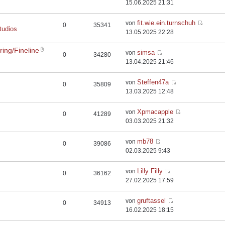
15.06.2025 21:31
fit.wie.ein.turnschuh
von
0
35341
tudios
13.05.2025 22:28
ing/Fineline
simsa
von
0
34280
13.04.2025 21:46
Steffen47a
von
0
35809
13.03.2025 12:48
Xpmacapple
von
0
41289
03.03.2025 21:32
mb78
von
0
39086
02.03.2025 9:43
Lilly Filly
von
0
36162
27.02.2025 17:59
gruftassel
von
0
34913
16.02.2025 18:15