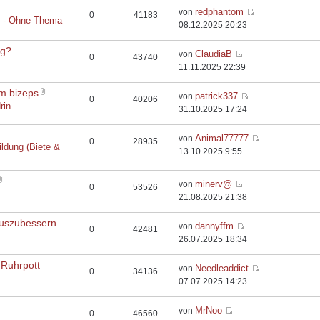
redphantom
von
0
41183
t - Ohne Thema
08.12.2025 20:23
rg?
ClaudiaB
von
0
43740
11.11.2025 22:39
em bizeps
patrick337
von
0
40206
rin...
31.10.2025 17:24
Animal77777
von
0
28935
ildung (Biete &
13.10.2025 9:55
minerv@
von
0
53526
21.08.2025 21:38
auszubessern
dannyffm
von
0
42481
26.07.2025 18:34
 Ruhrpott
Needleaddict
von
0
34136
07.07.2025 14:23
MrNoo
von
0
46560