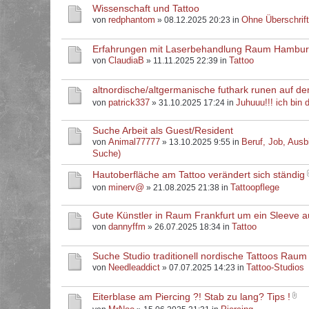
Wissenschaft und Tattoo
redphantom
Ohne Überschrif
von
» 08.12.2025 20:23 in
Erfahrungen mit Laserbehandlung Raum Hambu
ClaudiaB
Tattoo
von
» 11.11.2025 22:39 in
altnordische/altgermanische futhark runen auf d
patrick337
Juhuuu!!! ich bin d
von
» 31.10.2025 17:24 in
Suche Arbeit als Guest/Resident
Animal77777
Beruf, Job, Ausb
von
» 13.10.2025 9:55 in
Suche)
Hautoberfläche am Tattoo verändert sich ständig
minerv@
Tattoopflege
von
» 21.08.2025 21:38 in
Gute Künstler in Raum Frankfurt um ein Sleeve 
dannyffm
Tattoo
von
» 26.07.2025 18:34 in
Suche Studio traditionell nordische Tattoos Raum
Needleaddict
Tattoo-Studios
von
» 07.07.2025 14:23 in
Eiterblase am Piercing ?! Stab zu lang? Tips !