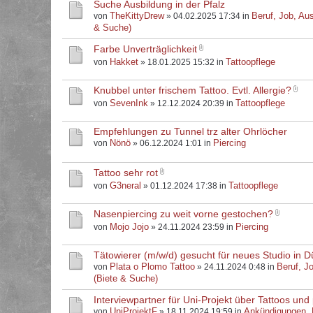
Suche Ausbildung in der Pfalz
TheKittyDrew
Beruf, Job, Aus
von
» 04.02.2025 17:34 in
& Suche)
Farbe Unverträglichkeit
Hakket
Tattoopflege
von
» 18.01.2025 15:32 in
Knubbel unter frischem Tattoo. Evtl. Allergie?
SevenInk
Tattoopflege
von
» 12.12.2024 20:39 in
Empfehlungen zu Tunnel trz alter Ohrlöcher
Nönö
Piercing
von
» 06.12.2024 1:01 in
Tattoo sehr rot
G3neral
Tattoopflege
von
» 01.12.2024 17:38 in
Nasenpiercing zu weit vorne gestochen?
Mojo Jojo
Piercing
von
» 24.11.2024 23:59 in
Tätowierer (m/w/d) gesucht für neues Studio in D
Plata o Plomo Tattoo
Beruf, J
von
» 24.11.2024 0:48 in
(Biete & Suche)
Interviewpartner für Uni-Projekt über Tattoos und 
UniProjektF
Ankündigungen,
von
» 18.11.2024 19:59 in