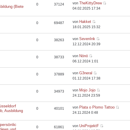
TheKittyDrew
von
0
37124
bildung (Biete
04.02.2025 17:34
Hakket
von
0
69487
18.01.2025 15:32
SevenInk
von
0
38263
12.12.2024 20:39
Nönö
von
0
38733
06.12.2024 1:01
G3neral
von
0
37889
01.12.2024 17:38
Mojo Jojo
von
0
34973
24.11.2024 23:59
üsseldorf
Plata o Plomo Tattoo
von
0
40101
ob, Ausbildung
24.11.2024 0:48
persönlic
UniProjektF
von
0
61861
 News und