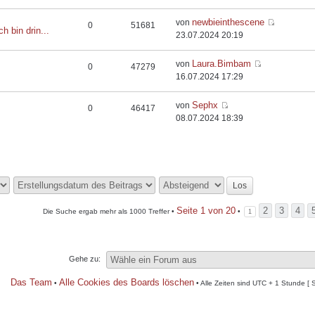
newbieinthescene
von
0
51681
ch bin drin...
23.07.2024 20:19
Laura.Bimbam
von
0
47279
16.07.2024 17:29
Sephx
von
0
46417
08.07.2024 18:39
Seite
1
von
20
2
3
4
Die Suche ergab mehr als 1000 Treffer •
•
1
Gehe zu:
Das Team
Alle Cookies des Boards löschen
•
• Alle Zeiten sind UTC + 1 Stunde [ 