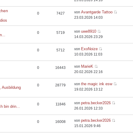
23.03.2026 14:10
chen
Avantgarde Tattoo
von
0
7427
23.03.2026 14:03
dios
uwe8910
von
0
5719
n...
14.03.2026 23:29
ExoNoize
von
0
5712
10.03.2026 11:03
MarieK
von
0
16443
20.02.2026 22:16
the magic ink esw
von
0
28779
, Ausbildung
19.02.2026 13:12
petra.becker2026
von
0
11846
h bin drin...
26.01.2026 12:33
petra.becker2026
von
0
16008
15.01.2026 9:46