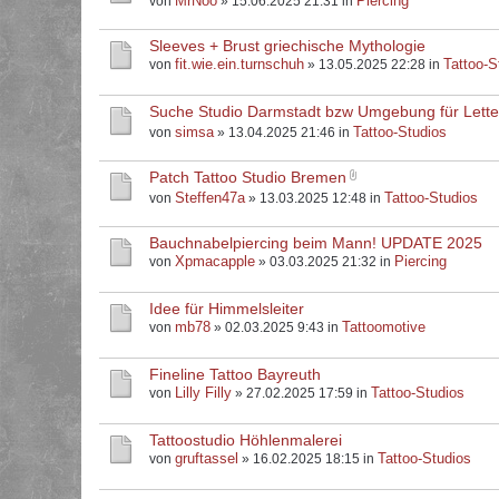
MrNoo
Piercing
von
» 15.06.2025 21:31 in
Sleeves + Brust griechische Mythologie
fit.wie.ein.turnschuh
Tattoo-S
von
» 13.05.2025 22:28 in
Suche Studio Darmstadt bzw Umgebung für Letter
simsa
Tattoo-Studios
von
» 13.04.2025 21:46 in
Patch Tattoo Studio Bremen
Steffen47a
Tattoo-Studios
von
» 13.03.2025 12:48 in
Bauchnabelpiercing beim Mann! UPDATE 2025
Xpmacapple
Piercing
von
» 03.03.2025 21:32 in
Idee für Himmelsleiter
mb78
Tattoomotive
von
» 02.03.2025 9:43 in
Fineline Tattoo Bayreuth
Lilly Filly
Tattoo-Studios
von
» 27.02.2025 17:59 in
Tattoostudio Höhlenmalerei
gruftassel
Tattoo-Studios
von
» 16.02.2025 18:15 in