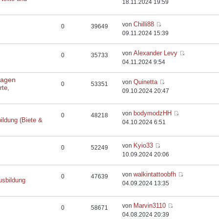
18.11.2024 19:59
Chilli88
von
0
39649
09.11.2024 15:39
Alexander Levy
von
0
35733
04.11.2024 9:54
flagen
Quinetta
von
0
53351
rte,
09.10.2024 20:47
bodymodzHH
von
0
48218
ildung (Biete &
04.10.2024 6:51
Kyio33
von
0
52249
10.09.2024 20:06
walkintattoobfh
von
0
47639
usbildung
04.09.2024 13:35
Marvin3110
von
0
58671
04.08.2024 20:39