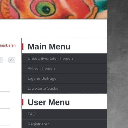
Main Menu
 markieren
Unbeantwortete Themen
...
5
20
Aktive Themen
Eigene Beiträge
Erweiterte Suche
User Menu
FAQ
Registrieren