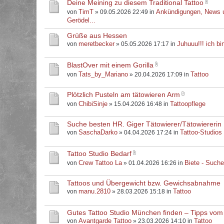
Deine Meining zu diesem Traditional Tattoo
TimT
Ankündigungen, News 
von
» 09.05.2026 22:49 in
Gerödel...
Grüße aus Hessen
meretbecker
Juhuuu!!! ich bin
von
» 05.05.2026 17:17 in
BlastOver mit einem Gorilla
Tats_by_Mariano
Tattoo
von
» 20.04.2026 17:09 in
Plötzlich Pusteln am tätowieren Arm
ChibiSinje
Tattoopflege
von
» 15.04.2026 16:48 in
Suche besten HR. Giger Tätowierer/Tätowiererin
SaschaDarko
Tattoo-Studios
von
» 04.04.2026 17:24 in
Tattoo Studio Bedarf
Crew Tattoo La
Biete - Such
von
» 01.04.2026 16:26 in
Tattoos und Übergewicht bzw. Gewichsabnahme
manu.2810
Tattoo
von
» 28.03.2026 15:18 in
Gutes Tattoo Studio München finden – Tipps vom
Avantgarde Tattoo
Tattoo
von
» 23.03.2026 14:10 in