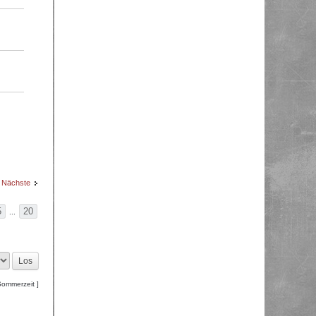
Nächste
5
20
...
Sommerzeit ]