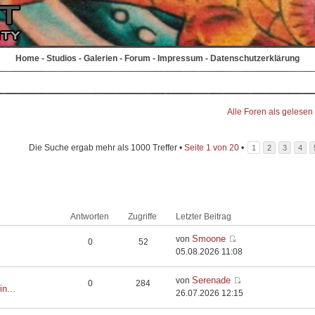
Home
-
Studios
-
Galerien
-
Forum
-
Impressum
-
Datenschutzerklärung
Alle Foren als gelesen
Die Suche ergab mehr als 1000 Treffer •
Seite
1
von
20
•
1
2
3
4
Antworten
Zugriffe
Letzter Beitrag
Smoone
von
0
52
05.08.2026 11:08
Serenade
von
0
284
in...
26.07.2026 12:15