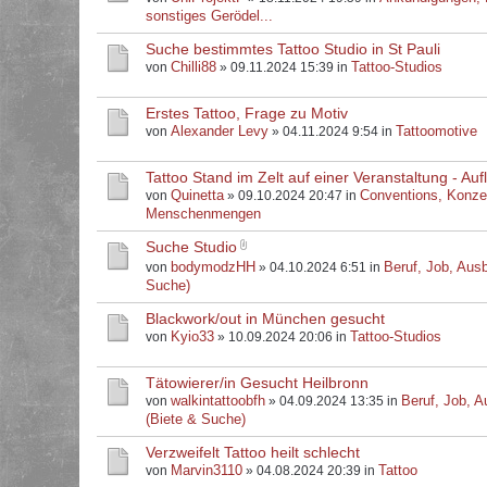
sonstiges Gerödel...
Suche bestimmtes Tattoo Studio in St Pauli
Chilli88
Tattoo-Studios
von
» 09.11.2024 15:39 in
Erstes Tattoo, Frage zu Motiv
Alexander Levy
Tattoomotive
von
» 04.11.2024 9:54 in
Tattoo Stand im Zelt auf einer Veranstaltung - Au
Quinetta
Conventions, Konze
von
» 09.10.2024 20:47 in
Menschenmengen
Suche Studio
bodymodzHH
Beruf, Job, Ausb
von
» 04.10.2024 6:51 in
Suche)
Blackwork/out in München gesucht
Kyio33
Tattoo-Studios
von
» 10.09.2024 20:06 in
Tätowierer/in Gesucht Heilbronn
walkintattoobfh
Beruf, Job, A
von
» 04.09.2024 13:35 in
(Biete & Suche)
Verzweifelt Tattoo heilt schlecht
Marvin3110
Tattoo
von
» 04.08.2024 20:39 in