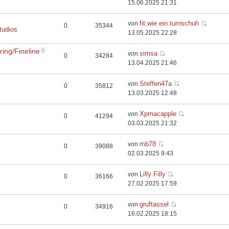
15.06.2025 21:31
fit.wie.ein.turnschuh
von
0
35344
tudios
13.05.2025 22:28
ing/Fineline
simsa
von
0
34284
13.04.2025 21:46
Steffen47a
von
0
35812
13.03.2025 12:48
Xpmacapple
von
0
41294
03.03.2025 21:32
mb78
von
0
39088
02.03.2025 9:43
Lilly Filly
von
0
36166
27.02.2025 17:59
gruftassel
von
0
34916
16.02.2025 18:15