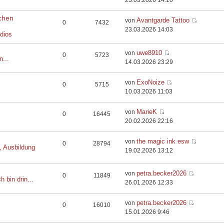
23.03.2026 14:10
chen
Avantgarde Tattoo
von
0
7432
23.03.2026 14:03
dios
uwe8910
von
0
5723
n...
14.03.2026 23:29
ExoNoize
von
0
5715
10.03.2026 11:03
MarieK
von
0
16445
20.02.2026 22:16
the magic ink esw
von
0
28794
, Ausbildung
19.02.2026 13:12
petra.becker2026
von
0
11849
h bin drin...
26.01.2026 12:33
petra.becker2026
von
0
16010
15.01.2026 9:46