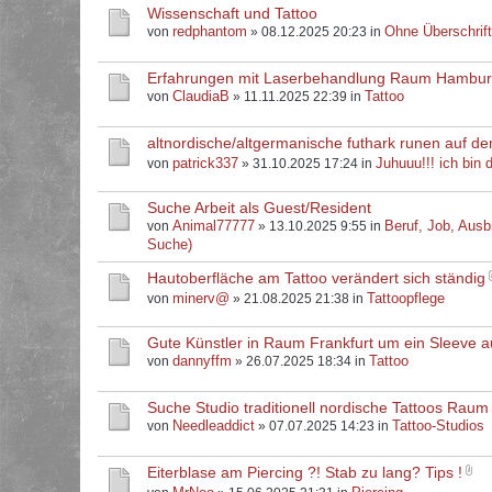
Wissenschaft und Tattoo
redphantom
Ohne Überschrif
von
» 08.12.2025 20:23 in
Erfahrungen mit Laserbehandlung Raum Hambu
ClaudiaB
Tattoo
von
» 11.11.2025 22:39 in
altnordische/altgermanische futhark runen auf d
patrick337
Juhuuu!!! ich bin d
von
» 31.10.2025 17:24 in
Suche Arbeit als Guest/Resident
Animal77777
Beruf, Job, Ausb
von
» 13.10.2025 9:55 in
Suche)
Hautoberfläche am Tattoo verändert sich ständig
minerv@
Tattoopflege
von
» 21.08.2025 21:38 in
Gute Künstler in Raum Frankfurt um ein Sleeve 
dannyffm
Tattoo
von
» 26.07.2025 18:34 in
Suche Studio traditionell nordische Tattoos Raum
Needleaddict
Tattoo-Studios
von
» 07.07.2025 14:23 in
Eiterblase am Piercing ?! Stab zu lang? Tips !