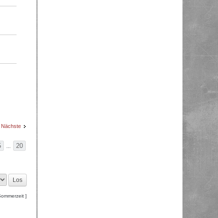
Nächste
5
20
...
Sommerzeit ]