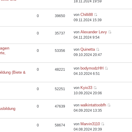
18.11.2024 19:59
Chilli88
von
0
39650
09.11.2024 15:39
Alexander Levy
von
0
35737
04.11.2024 9:54
flagen
Quinetta
von
0
53356
rte,
09.10.2024 20:47
bodymodzHH
von
0
48221
ildung (Biete &
04.10.2024 6:51
Kyio33
von
0
52251
10.09.2024 20:06
walkintattoobfh
von
0
47639
usbildung
04.09.2024 13:35
Marvin3110
von
0
58674
04.08.2024 20:39