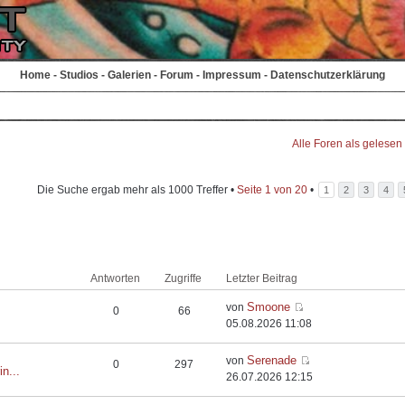
Home
-
Studios
-
Galerien
-
Forum
-
Impressum
-
Datenschutzerklärung
Alle Foren als gelesen
Die Suche ergab mehr als 1000 Treffer •
Seite
1
von
20
•
1
2
3
4
Antworten
Zugriffe
Letzter Beitrag
Smoone
von
0
66
05.08.2026 11:08
Serenade
von
0
297
in...
26.07.2026 12:15