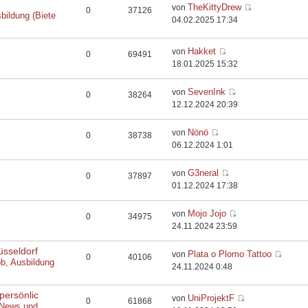
TheKittyDrew
von
0
37126
bildung (Biete
04.02.2025 17:34
Hakket
von
0
69491
18.01.2025 15:32
SevenInk
von
0
38264
12.12.2024 20:39
Nönö
von
0
38738
06.12.2024 1:01
G3neral
von
0
37897
01.12.2024 17:38
Mojo Jojo
von
0
34975
24.11.2024 23:59
üsseldorf
Plata o Plomo Tattoo
von
0
40106
ob, Ausbildung
24.11.2024 0:48
persönlic
UniProjektF
von
0
61868
 News und