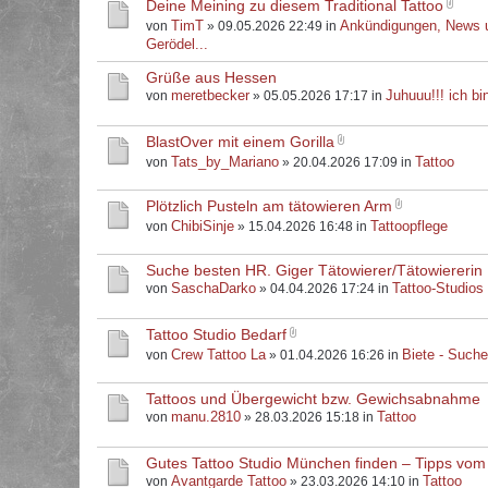
Deine Meining zu diesem Traditional Tattoo
TimT
Ankündigungen, News 
von
» 09.05.2026 22:49 in
Gerödel...
Grüße aus Hessen
meretbecker
Juhuuu!!! ich bin
von
» 05.05.2026 17:17 in
BlastOver mit einem Gorilla
Tats_by_Mariano
Tattoo
von
» 20.04.2026 17:09 in
Plötzlich Pusteln am tätowieren Arm
ChibiSinje
Tattoopflege
von
» 15.04.2026 16:48 in
Suche besten HR. Giger Tätowierer/Tätowiererin
SaschaDarko
Tattoo-Studios
von
» 04.04.2026 17:24 in
Tattoo Studio Bedarf
Crew Tattoo La
Biete - Such
von
» 01.04.2026 16:26 in
Tattoos und Übergewicht bzw. Gewichsabnahme
manu.2810
Tattoo
von
» 28.03.2026 15:18 in
Gutes Tattoo Studio München finden – Tipps vom
Avantgarde Tattoo
Tattoo
von
» 23.03.2026 14:10 in