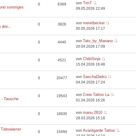
TimT
von
0
6369
und sonstiges
09.05.2026 22:49
meretbecker
von
0
3826
 drin...
05.05.2026 17:17
Tats_by_Mariano
von
0
4440
20.04.2026 17:09
ChibiSinje
von
0
4521
15.04.2026 16:48
SaschaDarko
von
0
20477
04.04.2026 17:24
Crew Tattoo La
von
0
19543
e - Tausche
01.04.2026 16:26
manu.2810
von
0
18935
28.03.2026 15:18
 Tätowierer
Avantgarde Tattoo
von
0
15494