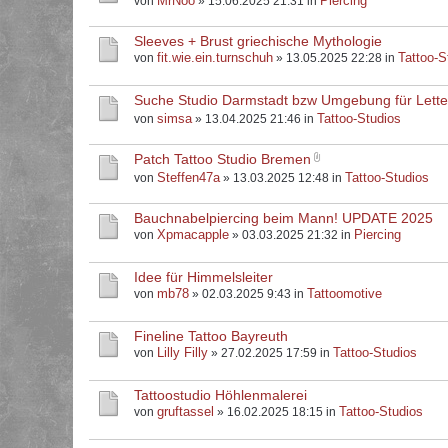
MrNoo
Piercing
von
» 15.06.2025 21:31 in
Sleeves + Brust griechische Mythologie
fit.wie.ein.turnschuh
Tattoo-S
von
» 13.05.2025 22:28 in
Suche Studio Darmstadt bzw Umgebung für Letter
simsa
Tattoo-Studios
von
» 13.04.2025 21:46 in
Patch Tattoo Studio Bremen
Steffen47a
Tattoo-Studios
von
» 13.03.2025 12:48 in
Bauchnabelpiercing beim Mann! UPDATE 2025
Xpmacapple
Piercing
von
» 03.03.2025 21:32 in
Idee für Himmelsleiter
mb78
Tattoomotive
von
» 02.03.2025 9:43 in
Fineline Tattoo Bayreuth
Lilly Filly
Tattoo-Studios
von
» 27.02.2025 17:59 in
Tattoostudio Höhlenmalerei
gruftassel
Tattoo-Studios
von
» 16.02.2025 18:15 in