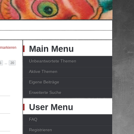
Main Menu
 markieren
Unbeantwortete Themen
...
5
20
Aktive Themen
Eigene Beiträge
Erweiterte Suche
User Menu
FAQ
Registrieren