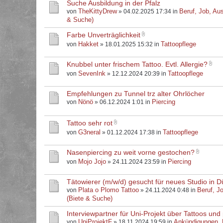
Suche Ausbildung in der Pfalz
TheKittyDrew
Beruf, Job, Aus
von
» 04.02.2025 17:34 in
& Suche)
Farbe Unverträglichkeit
Hakket
Tattoopflege
von
» 18.01.2025 15:32 in
Knubbel unter frischem Tattoo. Evtl. Allergie?
SevenInk
Tattoopflege
von
» 12.12.2024 20:39 in
Empfehlungen zu Tunnel trz alter Ohrlöcher
Nönö
Piercing
von
» 06.12.2024 1:01 in
Tattoo sehr rot
G3neral
Tattoopflege
von
» 01.12.2024 17:38 in
Nasenpiercing zu weit vorne gestochen?
Mojo Jojo
Piercing
von
» 24.11.2024 23:59 in
Tätowierer (m/w/d) gesucht für neues Studio in D
Plata o Plomo Tattoo
Beruf, J
von
» 24.11.2024 0:48 in
(Biete & Suche)
Interviewpartner für Uni-Projekt über Tattoos und 
UniProjektF
Ankündigungen,
von
» 18.11.2024 19:59 in