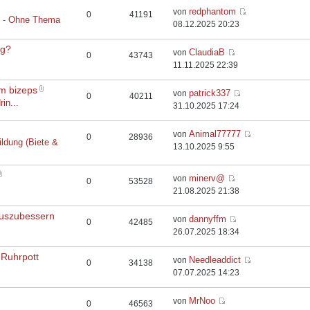
redphantom
von
0
41191
t - Ohne Thema
08.12.2025 20:23
rg?
ClaudiaB
von
0
43743
11.11.2025 22:39
em bizeps
patrick337
von
0
40211
rin...
31.10.2025 17:24
Animal77777
von
0
28936
ildung (Biete &
13.10.2025 9:55
minerv@
von
0
53528
21.08.2025 21:38
auszubessern
dannyffm
von
0
42485
26.07.2025 18:34
 Ruhrpott
Needleaddict
von
0
34138
07.07.2025 14:23
MrNoo
von
0
46563