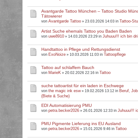
Avantgarde Tattoo München – Tattoo Studio Mün
Tätowierer
Avantgarde Tattoo
Tattoo-Stu
von
» 23.03.2026 14:03 in
Artist Suche ehemals Tattoo you Baden Baden
uwe8910
Juhuuu!!! ich bin dri
von
» 14.03.2026 23:29 in
Handtattoo in Pflege und Rettungsdienst
ExoNoize
Tattoopflege
von
» 10.03.2026 11:03 in
Tattoo auf schlaffem Bauch
MarieK
Tattoo
von
» 20.02.2026 22:16 in
suche tattoartist für ein laden in Eschwege
the magic ink esw
Beruf, Job
von
» 19.02.2026 13:12 in
(Biete & Suche)
EDI Automatisierung PMU
petra.becker2026
Juhuuu!!! ic
von
» 26.01.2026 12:33 in
PMU Pigmente Lieferung ins EU Ausland
petra.becker2026
Tattoo
von
» 15.01.2026 9:46 in