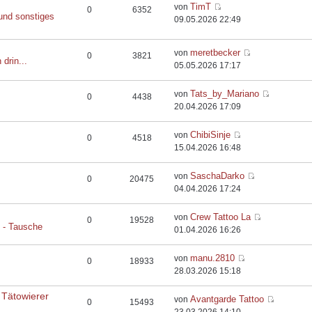
TimT
von
0
6352
und sonstiges
09.05.2026 22:49
meretbecker
von
0
3821
 drin...
05.05.2026 17:17
Tats_by_Mariano
von
0
4438
20.04.2026 17:09
ChibiSinje
von
0
4518
15.04.2026 16:48
SaschaDarko
von
0
20475
04.04.2026 17:24
Crew Tattoo La
von
0
19528
e - Tausche
01.04.2026 16:26
manu.2810
von
0
18933
28.03.2026 15:18
 Tätowierer
Avantgarde Tattoo
von
0
15493