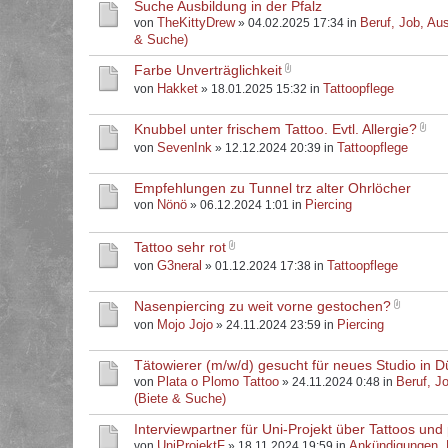
Suche Ausbildung in der Pfalz
TheKittyDrew
Beruf, Job, Aus
von
» 04.02.2025 17:34 in
& Suche)
Farbe Unverträglichkeit
Hakket
Tattoopflege
von
» 18.01.2025 15:32 in
Knubbel unter frischem Tattoo. Evtl. Allergie?
SevenInk
Tattoopflege
von
» 12.12.2024 20:39 in
Empfehlungen zu Tunnel trz alter Ohrlöcher
Nönö
Piercing
von
» 06.12.2024 1:01 in
Tattoo sehr rot
G3neral
Tattoopflege
von
» 01.12.2024 17:38 in
Nasenpiercing zu weit vorne gestochen?
Mojo Jojo
Piercing
von
» 24.11.2024 23:59 in
Tätowierer (m/w/d) gesucht für neues Studio in D
Plata o Plomo Tattoo
Beruf, J
von
» 24.11.2024 0:48 in
(Biete & Suche)
Interviewpartner für Uni-Projekt über Tattoos und 
UniProjektF
Ankündigungen,
von
» 18.11.2024 19:59 in