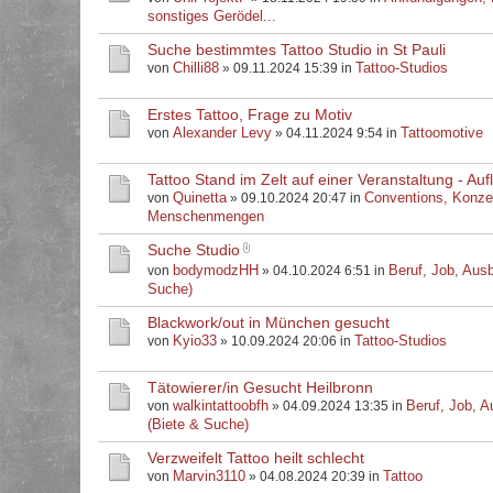
sonstiges Gerödel...
Suche bestimmtes Tattoo Studio in St Pauli
Chilli88
Tattoo-Studios
von
» 09.11.2024 15:39 in
Erstes Tattoo, Frage zu Motiv
Alexander Levy
Tattoomotive
von
» 04.11.2024 9:54 in
Tattoo Stand im Zelt auf einer Veranstaltung - Au
Quinetta
Conventions, Konze
von
» 09.10.2024 20:47 in
Menschenmengen
Suche Studio
bodymodzHH
Beruf, Job, Ausb
von
» 04.10.2024 6:51 in
Suche)
Blackwork/out in München gesucht
Kyio33
Tattoo-Studios
von
» 10.09.2024 20:06 in
Tätowierer/in Gesucht Heilbronn
walkintattoobfh
Beruf, Job, A
von
» 04.09.2024 13:35 in
(Biete & Suche)
Verzweifelt Tattoo heilt schlecht
Marvin3110
Tattoo
von
» 04.08.2024 20:39 in