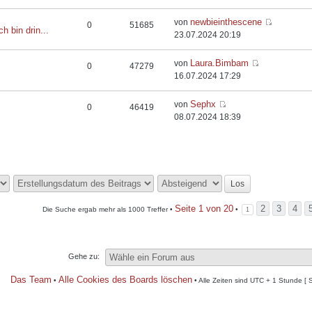
newbieinthescene
von
0
51685
ch bin drin...
23.07.2024 20:19
Laura.Bimbam
von
0
47279
16.07.2024 17:29
Sephx
von
0
46419
08.07.2024 18:39
Seite
1
von
20
2
3
4
Die Suche ergab mehr als 1000 Treffer •
•
1
Gehe zu:
Das Team
Alle Cookies des Boards löschen
•
• Alle Zeiten sind UTC + 1 Stunde [ 