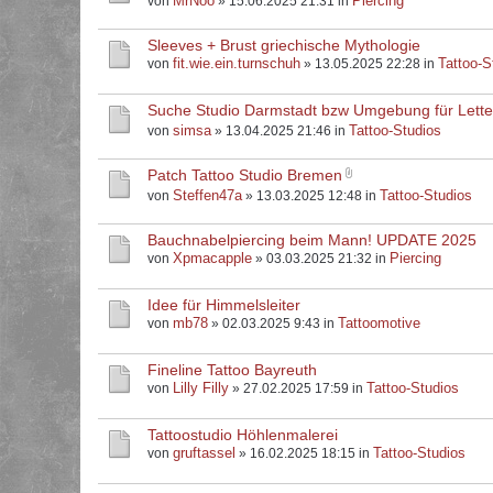
MrNoo
Piercing
von
» 15.06.2025 21:31 in
Sleeves + Brust griechische Mythologie
fit.wie.ein.turnschuh
Tattoo-S
von
» 13.05.2025 22:28 in
Suche Studio Darmstadt bzw Umgebung für Letter
simsa
Tattoo-Studios
von
» 13.04.2025 21:46 in
Patch Tattoo Studio Bremen
Steffen47a
Tattoo-Studios
von
» 13.03.2025 12:48 in
Bauchnabelpiercing beim Mann! UPDATE 2025
Xpmacapple
Piercing
von
» 03.03.2025 21:32 in
Idee für Himmelsleiter
mb78
Tattoomotive
von
» 02.03.2025 9:43 in
Fineline Tattoo Bayreuth
Lilly Filly
Tattoo-Studios
von
» 27.02.2025 17:59 in
Tattoostudio Höhlenmalerei
gruftassel
Tattoo-Studios
von
» 16.02.2025 18:15 in