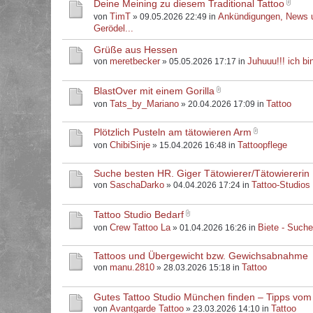
Deine Meining zu diesem Traditional Tattoo
TimT
Ankündigungen, News 
von
» 09.05.2026 22:49 in
Gerödel...
Grüße aus Hessen
meretbecker
Juhuuu!!! ich bin
von
» 05.05.2026 17:17 in
BlastOver mit einem Gorilla
Tats_by_Mariano
Tattoo
von
» 20.04.2026 17:09 in
Plötzlich Pusteln am tätowieren Arm
ChibiSinje
Tattoopflege
von
» 15.04.2026 16:48 in
Suche besten HR. Giger Tätowierer/Tätowiererin
SaschaDarko
Tattoo-Studios
von
» 04.04.2026 17:24 in
Tattoo Studio Bedarf
Crew Tattoo La
Biete - Such
von
» 01.04.2026 16:26 in
Tattoos und Übergewicht bzw. Gewichsabnahme
manu.2810
Tattoo
von
» 28.03.2026 15:18 in
Gutes Tattoo Studio München finden – Tipps vom
Avantgarde Tattoo
Tattoo
von
» 23.03.2026 14:10 in