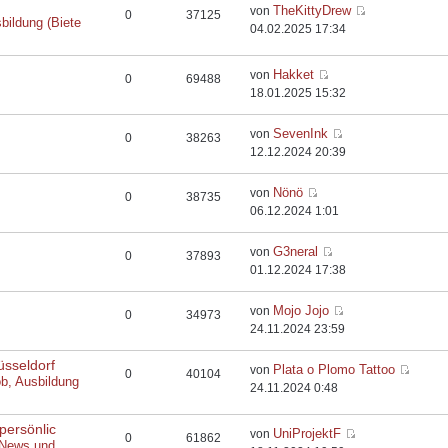
TheKittyDrew
von
0
37125
bildung (Biete
04.02.2025 17:34
Hakket
von
0
69488
18.01.2025 15:32
SevenInk
von
0
38263
12.12.2024 20:39
Nönö
von
0
38735
06.12.2024 1:01
G3neral
von
0
37893
01.12.2024 17:38
Mojo Jojo
von
0
34973
24.11.2024 23:59
üsseldorf
Plata o Plomo Tattoo
von
0
40104
ob, Ausbildung
24.11.2024 0:48
persönlic
UniProjektF
von
0
61862
 News und