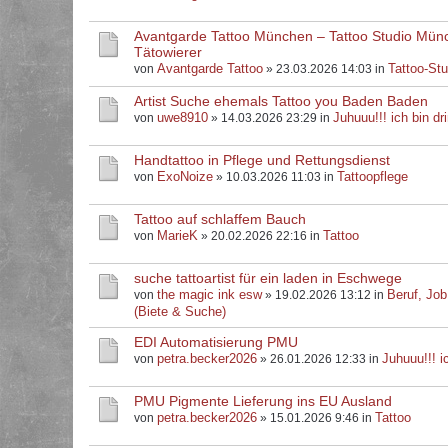
Avantgarde Tattoo München – Tattoo Studio Mün
Tätowierer
Avantgarde Tattoo
Tattoo-Stu
von
» 23.03.2026 14:03 in
Artist Suche ehemals Tattoo you Baden Baden
uwe8910
Juhuuu!!! ich bin dri
von
» 14.03.2026 23:29 in
Handtattoo in Pflege und Rettungsdienst
ExoNoize
Tattoopflege
von
» 10.03.2026 11:03 in
Tattoo auf schlaffem Bauch
MarieK
Tattoo
von
» 20.02.2026 22:16 in
suche tattoartist für ein laden in Eschwege
the magic ink esw
Beruf, Job
von
» 19.02.2026 13:12 in
(Biete & Suche)
EDI Automatisierung PMU
petra.becker2026
Juhuuu!!! ic
von
» 26.01.2026 12:33 in
PMU Pigmente Lieferung ins EU Ausland
petra.becker2026
Tattoo
von
» 15.01.2026 9:46 in