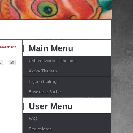
Main Menu
 markieren
Unbeantwortete Themen
...
5
20
Aktive Themen
Eigene Beiträge
Erweiterte Suche
User Menu
FAQ
Registrieren