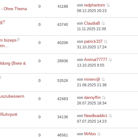
redphantom
von
0
41188
t - Ohne Thema
08.12.2025 20:23
rg?
ClaudiaB
von
0
43740
11.11.2025 22:39
em bizeps
patrick337
von
0
40206
rin...
31.10.2025 17:24
Animal77777
von
0
28936
ildung (Biete &
13.10.2025 9:55
minerv@
von
0
53526
21.08.2025 21:38
auszubessern
dannyffm
von
0
42483
26.07.2025 18:34
 Ruhrpott
Needleaddict
von
0
34136
07.07.2025 14:23
MrNoo
von
0
46561