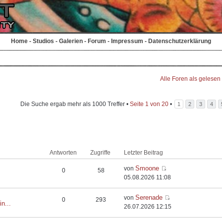
Home
-
Studios
-
Galerien
-
Forum
-
Impressum
-
Datenschutzerklärung
Alle Foren als gelesen
Die Suche ergab mehr als 1000 Treffer •
Seite
1
von
20
•
1
2
3
4
Antworten
Zugriffe
Letzter Beitrag
Smoone
von
0
58
05.08.2026 11:08
Serenade
von
0
293
in...
26.07.2026 12:15