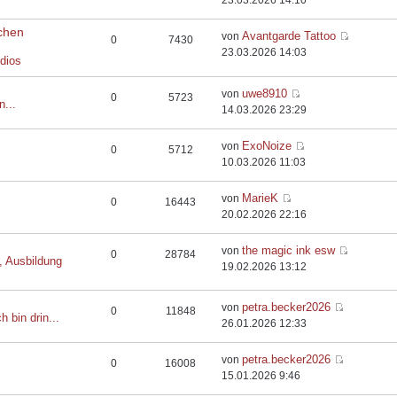
23.03.2026 14:10
chen
Avantgarde Tattoo
von
0
7430
23.03.2026 14:03
dios
uwe8910
von
0
5723
n...
14.03.2026 23:29
ExoNoize
von
0
5712
10.03.2026 11:03
MarieK
von
0
16443
20.02.2026 22:16
the magic ink esw
von
0
28784
, Ausbildung
19.02.2026 13:12
petra.becker2026
von
0
11848
h bin drin...
26.01.2026 12:33
petra.becker2026
von
0
16008
15.01.2026 9:46