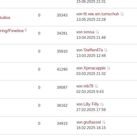
15.06.2025 21:31
fit.wie.ein.turnschuh
von
0
35343
tudios
13.05.2025 22:28
ing/Fineline
simsa
von
0
34281
13.04.2025 21:46
Steffen47a
von
0
35810
13.03.2025 12:48
Xpmacapple
von
0
41290
03.03.2025 21:32
mb78
von
0
39087
02.03.2025 9:43
Lilly Filly
von
0
36162
27.02.2025 17:59
gruftassel
von
0
34915
16.02.2025 18:15