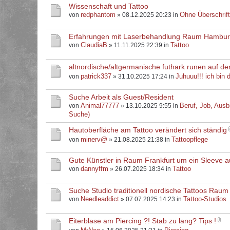
Wissenschaft und Tattoo
redphantom
Ohne Überschrif
von
» 08.12.2025 20:23 in
Erfahrungen mit Laserbehandlung Raum Hambu
ClaudiaB
Tattoo
von
» 11.11.2025 22:39 in
altnordische/altgermanische futhark runen auf d
patrick337
Juhuuu!!! ich bin d
von
» 31.10.2025 17:24 in
Suche Arbeit als Guest/Resident
Animal77777
Beruf, Job, Ausb
von
» 13.10.2025 9:55 in
Suche)
Hautoberfläche am Tattoo verändert sich ständig
minerv@
Tattoopflege
von
» 21.08.2025 21:38 in
Gute Künstler in Raum Frankfurt um ein Sleeve 
dannyffm
Tattoo
von
» 26.07.2025 18:34 in
Suche Studio traditionell nordische Tattoos Raum
Needleaddict
Tattoo-Studios
von
» 07.07.2025 14:23 in
Eiterblase am Piercing ?! Stab zu lang? Tips !