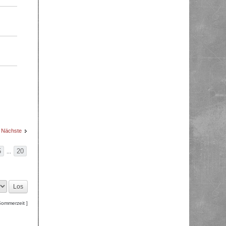
Nächste
5
20
...
Sommerzeit ]