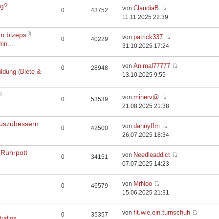
rg?
ClaudiaB
von
0
43752
11.11.2025 22:39
em bizeps
patrick337
von
0
40229
rin...
31.10.2025 17:24
Animal77777
von
0
28948
ildung (Biete &
13.10.2025 9:55
minerv@
von
0
53539
21.08.2025 21:38
auszubessern
dannyffm
von
0
42500
26.07.2025 18:34
 Ruhrpott
Needleaddict
von
0
34151
07.07.2025 14:23
MrNoo
von
0
46579
15.06.2025 21:31
fit.wie.ein.turnschuh
von
0
35357
tudios