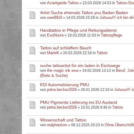
Avantgarde Tattoo
Tattoo-Stu
von
» 23.03.2026 14:03 in
Artist Suche ehemals Tattoo you Baden Baden
uwe8910
Juhuuu!!! ich bin dri
von
» 14.03.2026 23:29 in
Handtattoo in Pflege und Rettungsdienst
ExoNoize
Tattoopflege
von
» 10.03.2026 11:03 in
Tattoo auf schlaffem Bauch
MarieK
Tattoo
von
» 20.02.2026 22:16 in
suche tattoartist für ein laden in Eschwege
the magic ink esw
Beruf, Job
von
» 19.02.2026 13:12 in
(Biete & Suche)
EDI Automatisierung PMU
petra.becker2026
Juhuuu!!! ic
von
» 26.01.2026 12:33 in
PMU Pigmente Lieferung ins EU Ausland
petra.becker2026
Tattoo
von
» 15.01.2026 9:46 in
Wissenschaft und Tattoo
redphantom
Ohne Überschrif
von
» 08.12.2025 20:23 in