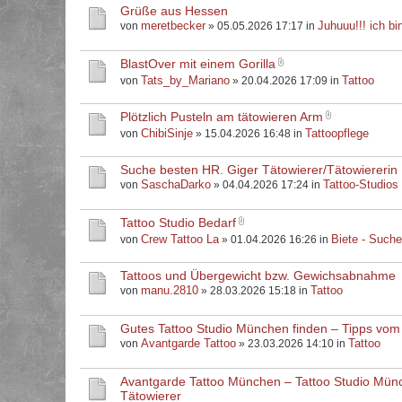
Grüße aus Hessen
meretbecker
Juhuuu!!! ich bin
von
» 05.05.2026 17:17 in
BlastOver mit einem Gorilla
Tats_by_Mariano
Tattoo
von
» 20.04.2026 17:09 in
Plötzlich Pusteln am tätowieren Arm
ChibiSinje
Tattoopflege
von
» 15.04.2026 16:48 in
Suche besten HR. Giger Tätowierer/Tätowiererin
SaschaDarko
Tattoo-Studios
von
» 04.04.2026 17:24 in
Tattoo Studio Bedarf
Crew Tattoo La
Biete - Such
von
» 01.04.2026 16:26 in
Tattoos und Übergewicht bzw. Gewichsabnahme
manu.2810
Tattoo
von
» 28.03.2026 15:18 in
Gutes Tattoo Studio München finden – Tipps vom
Avantgarde Tattoo
Tattoo
von
» 23.03.2026 14:10 in
Avantgarde Tattoo München – Tattoo Studio Mün
Tätowierer