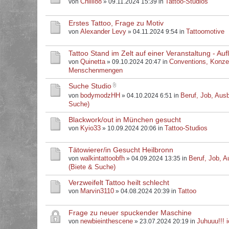
Chilli88
Tattoo-Studios
von
» 09.11.2024 15:39 in
Erstes Tattoo, Frage zu Motiv
Alexander Levy
Tattoomotive
von
» 04.11.2024 9:54 in
Tattoo Stand im Zelt auf einer Veranstaltung - Au
Quinetta
Conventions, Konze
von
» 09.10.2024 20:47 in
Menschenmengen
Suche Studio
bodymodzHH
Beruf, Job, Ausb
von
» 04.10.2024 6:51 in
Suche)
Blackwork/out in München gesucht
Kyio33
Tattoo-Studios
von
» 10.09.2024 20:06 in
Tätowierer/in Gesucht Heilbronn
walkintattoobfh
Beruf, Job, A
von
» 04.09.2024 13:35 in
(Biete & Suche)
Verzweifelt Tattoo heilt schlecht
Marvin3110
Tattoo
von
» 04.08.2024 20:39 in
Frage zu neuer spuckender Maschine
newbieinthescene
Juhuuu!!! i
von
» 23.07.2024 20:19 in