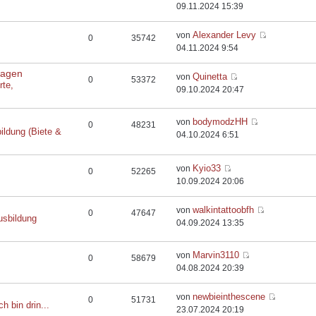
09.11.2024 15:39
Alexander Levy
von
0
35742
04.11.2024 9:54
flagen
Quinetta
von
0
53372
rte,
09.10.2024 20:47
bodymodzHH
von
0
48231
ildung (Biete &
04.10.2024 6:51
Kyio33
von
0
52265
10.09.2024 20:06
walkintattoobfh
von
0
47647
usbildung
04.09.2024 13:35
Marvin3110
von
0
58679
04.08.2024 20:39
newbieinthescene
von
0
51731
ch bin drin...
23.07.2024 20:19