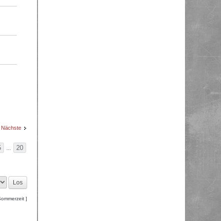
Nächste
5
20
...
Sommerzeit ]