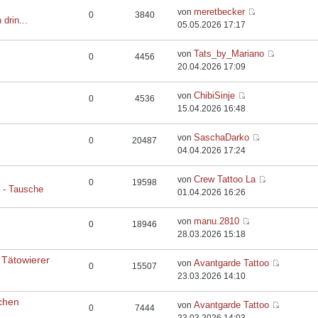
meretbecker
von
0
3840
 drin...
05.05.2026 17:17
Tats_by_Mariano
von
0
4456
20.04.2026 17:09
ChibiSinje
von
0
4536
15.04.2026 16:48
SaschaDarko
von
0
20487
04.04.2026 17:24
Crew Tattoo La
von
0
19598
e - Tausche
01.04.2026 16:26
manu.2810
von
0
18946
28.03.2026 15:18
 Tätowierer
Avantgarde Tattoo
von
0
15507
23.03.2026 14:10
chen
Avantgarde Tattoo
von
0
7444