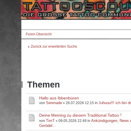
Foren-Übersicht
Zurück zur erweiterten Suche
Themen
Hallo aus Ibbenbüren
Serenade
Juhuuu!!! ich bin dr
von
» 26.07.2026 12:15 in
Deine Meining zu diesem Traditional Tattoo
TimT
Ankündigungen, News 
von
» 09.05.2026 22:49 in
Gerödel...