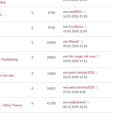
23.03.2026 14:03
dios
uwe8910
von
0
5745
n...
14.03.2026 23:29
ExoNoize
von
0
5728
10.03.2026 11:03
MarieK
von
0
16454
20.02.2026 22:16
the magic ink esw
von
0
28855
, Ausbildung
19.02.2026 13:12
petra.becker2026
von
0
11863
h bin drin...
26.01.2026 12:33
petra.becker2026
von
0
16021
15.01.2026 9:46
redphantom
von
0
41205
t - Ohne Thema
08.12.2025 20:23