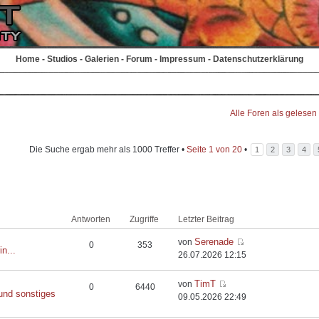
Home
-
Studios
-
Galerien
-
Forum
-
Impressum
-
Datenschutzerklärung
Alle Foren als gelesen
Die Suche ergab mehr als 1000 Treffer •
Seite
1
von
20
•
1
2
3
4
Antworten
Zugriffe
Letzter Beitrag
Serenade
von
0
353
in...
26.07.2026 12:15
TimT
von
0
6440
und sonstiges
09.05.2026 22:49