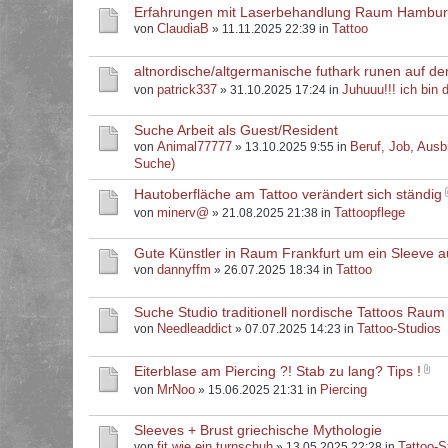
Erfahrungen mit Laserbehandlung Raum Hambu
ClaudiaB
Tattoo
von
» 11.11.2025 22:39 in
altnordische/altgermanische futhark runen auf d
patrick337
Juhuuu!!! ich bin d
von
» 31.10.2025 17:24 in
Suche Arbeit als Guest/Resident
Animal77777
Beruf, Job, Ausb
von
» 13.10.2025 9:55 in
Suche)
Hautoberfläche am Tattoo verändert sich ständig
minerv@
Tattoopflege
von
» 21.08.2025 21:38 in
Gute Künstler in Raum Frankfurt um ein Sleeve 
dannyffm
Tattoo
von
» 26.07.2025 18:34 in
Suche Studio traditionell nordische Tattoos Raum
Needleaddict
Tattoo-Studios
von
» 07.07.2025 14:23 in
Eiterblase am Piercing ?! Stab zu lang? Tips !
MrNoo
Piercing
von
» 15.06.2025 21:31 in
Sleeves + Brust griechische Mythologie
fit.wie.ein.turnschuh
Tattoo-S
von
» 13.05.2025 22:28 in