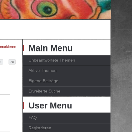
Main Menu
 markieren
Unbeantwortete Themen
...
5
20
Aktive Themen
Eigene Beiträge
Erweiterte Suche
User Menu
FAQ
Registrieren