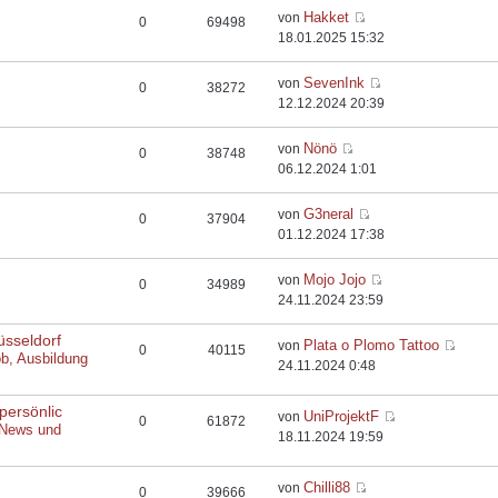
Hakket
von
0
69498
18.01.2025 15:32
SevenInk
von
0
38272
12.12.2024 20:39
Nönö
von
0
38748
06.12.2024 1:01
G3neral
von
0
37904
01.12.2024 17:38
Mojo Jojo
von
0
34989
24.11.2024 23:59
üsseldorf
Plata o Plomo Tattoo
von
0
40115
ob, Ausbildung
24.11.2024 0:48
persönlic
UniProjektF
von
0
61872
 News und
18.11.2024 19:59
Chilli88
von
0
39666