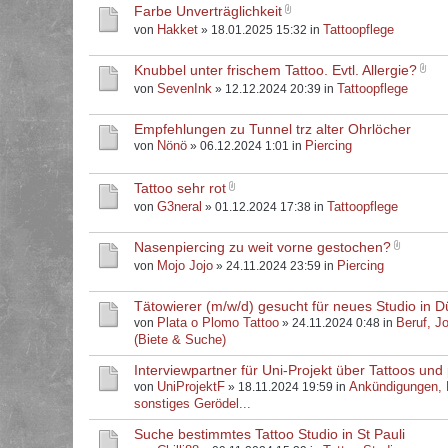
Farbe Unverträglichkeit
Hakket
Tattoopflege
von
» 18.01.2025 15:32 in
Knubbel unter frischem Tattoo. Evtl. Allergie?
SevenInk
Tattoopflege
von
» 12.12.2024 20:39 in
Empfehlungen zu Tunnel trz alter Ohrlöcher
Nönö
Piercing
von
» 06.12.2024 1:01 in
Tattoo sehr rot
G3neral
Tattoopflege
von
» 01.12.2024 17:38 in
Nasenpiercing zu weit vorne gestochen?
Mojo Jojo
Piercing
von
» 24.11.2024 23:59 in
Tätowierer (m/w/d) gesucht für neues Studio in D
Plata o Plomo Tattoo
Beruf, J
von
» 24.11.2024 0:48 in
(Biete & Suche)
Interviewpartner für Uni-Projekt über Tattoos und 
UniProjektF
Ankündigungen,
von
» 18.11.2024 19:59 in
sonstiges Gerödel...
Suche bestimmtes Tattoo Studio in St Pauli