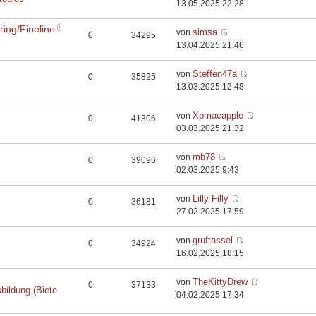
13.05.2025 22:28
ing/Fineline
simsa
von
0
34295
13.04.2025 21:46
Steffen47a
von
0
35825
13.03.2025 12:48
Xpmacapple
von
0
41306
03.03.2025 21:32
mb78
von
0
39096
02.03.2025 9:43
Lilly Filly
von
0
36181
27.02.2025 17:59
gruftassel
von
0
34924
16.02.2025 18:15
TheKittyDrew
von
0
37133
bildung (Biete
04.02.2025 17:34