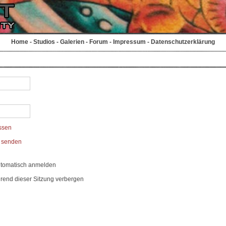
Home
-
Studios
-
Galerien
-
Forum
-
Impressum
-
Datenschutzerklärung
ssen
t senden
utomatisch anmelden
rend dieser Sitzung verbergen