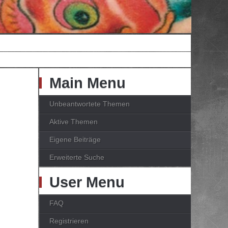
Main Menu
Unbeantwortete Themen
Aktive Themen
Eigene Beiträge
Erweiterte Suche
User Menu
FAQ
Registrieren