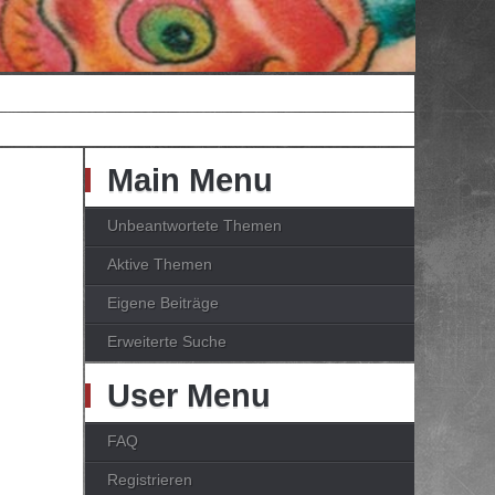
Main Menu
Unbeantwortete Themen
Aktive Themen
Eigene Beiträge
Erweiterte Suche
User Menu
FAQ
Registrieren