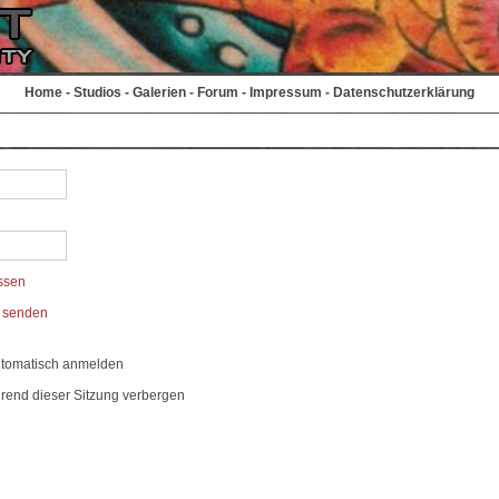
Home
-
Studios
-
Galerien
-
Forum
-
Impressum
-
Datenschutzerklärung
ssen
t senden
utomatisch anmelden
rend dieser Sitzung verbergen