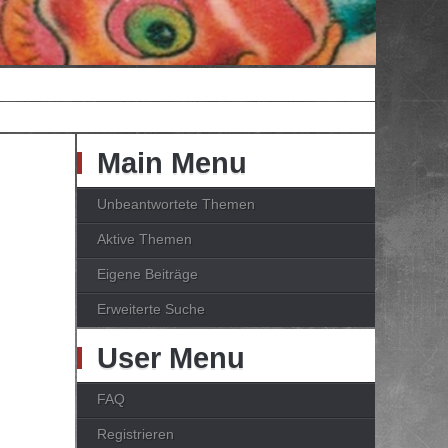
Main Menu
Unbeantwortete Themen
Aktive Themen
Eigene Beiträge
Erweiterte Suche
User Menu
FAQ
Registrieren