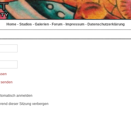
Home
-
Studios
-
Galerien
-
Forum
-
Impressum
-
Datenschutzerklärung
ssen
t senden
utomatisch anmelden
rend dieser Sitzung verbergen