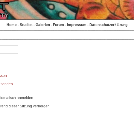
Home
-
Studios
-
Galerien
-
Forum
-
Impressum
-
Datenschutzerklärung
ssen
t senden
utomatisch anmelden
rend dieser Sitzung verbergen