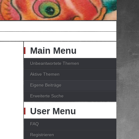
Main Menu
Unbeantwortete Themen
Aktive Themen
Eigene Beiträge
Erweiterte Suche
User Menu
FAQ
Registrieren