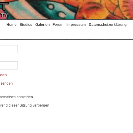
Home
-
Studios
-
Galerien
-
Forum
-
Impressum
-
Datenschutzerklärung
ssen
t senden
utomatisch anmelden
rend dieser Sitzung verbergen