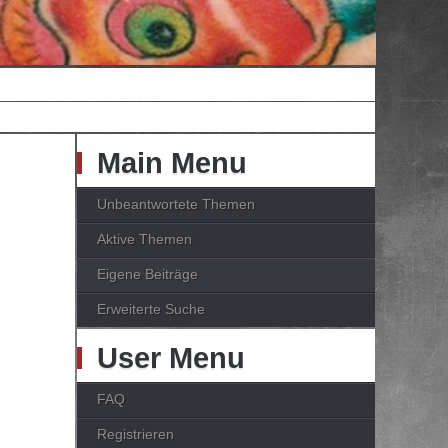
Main Menu
Unbeantwortete Themen
Aktive Themen
Eigene Beiträge
Erweiterte Suche
User Menu
FAQ
Registrieren