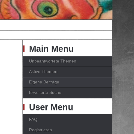
Main Menu
Unbeantwortete Themen
Aktive Themen
Eigene Beiträge
Erweiterte Suche
User Menu
FAQ
Registrieren