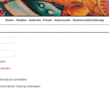
Home
-
Studios
-
Galerien
-
Forum
-
Impressum
-
Datenschutzerklärung
ssen
t senden
utomatisch anmelden
rend dieser Sitzung verbergen