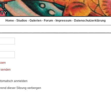
Home
-
Studios
-
Galerien
-
Forum
-
Impressum
-
Datenschutzerklärung
ssen
t senden
utomatisch anmelden
rend dieser Sitzung verbergen