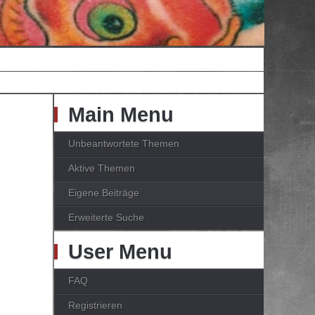
Main Menu
Unbeantwortete Themen
Aktive Themen
Eigene Beiträge
Erweiterte Suche
User Menu
FAQ
Registrieren