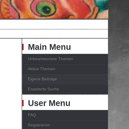
Main Menu
Unbeantwortete Themen
Aktive Themen
Eigene Beiträge
Erweiterte Suche
User Menu
FAQ
Registrieren