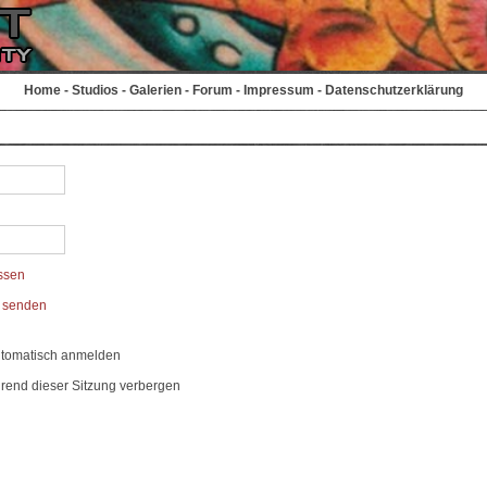
Home
-
Studios
-
Galerien
-
Forum
-
Impressum
-
Datenschutzerklärung
ssen
t senden
utomatisch anmelden
rend dieser Sitzung verbergen