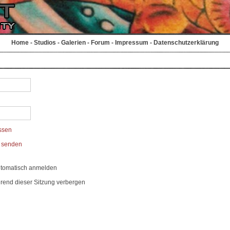
Home
-
Studios
-
Galerien
-
Forum
-
Impressum
-
Datenschutzerklärung
ssen
t senden
utomatisch anmelden
rend dieser Sitzung verbergen