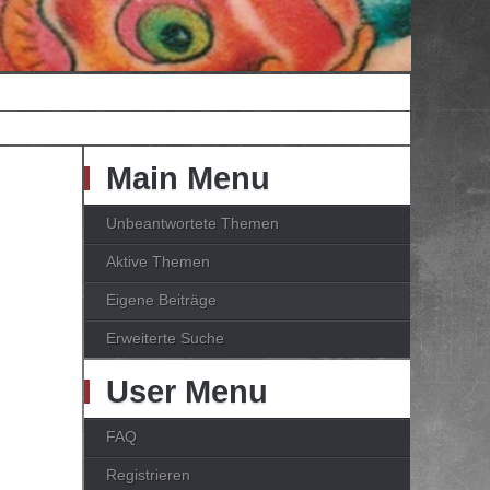
Main Menu
Unbeantwortete Themen
Aktive Themen
Eigene Beiträge
Erweiterte Suche
User Menu
FAQ
Registrieren