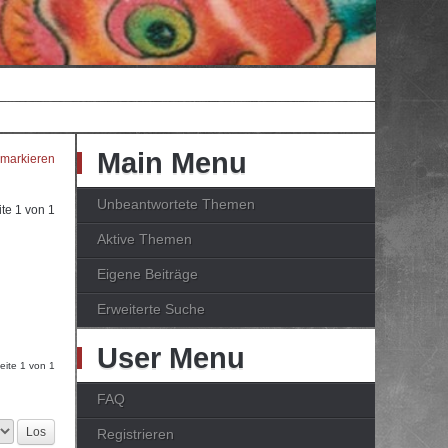
Main Menu
 markieren
Unbeantwortete Themen
ite
1
von
1
Aktive Themen
Eigene Beiträge
Erweiterte Suche
User Menu
Seite
1
von
1
FAQ
Registrieren