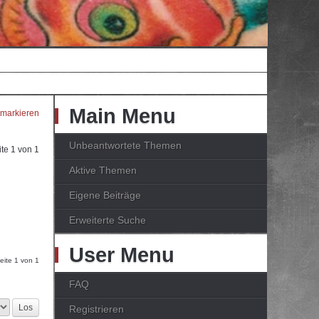
Main Menu
 markieren
Unbeantwortete Themen
ite
1
von
1
Aktive Themen
Eigene Beiträge
Erweiterte Suche
User Menu
Seite
1
von
1
FAQ
Registrieren