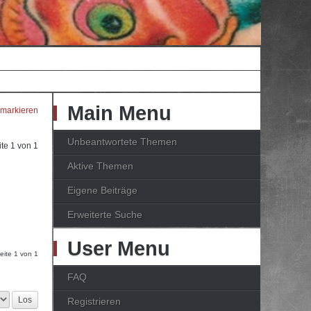
Main Menu
 markieren
Unbeantwortete Themen
ite
1
von
1
Aktive Themen
Eigene Beiträge
Erweiterte Suche
User Menu
Seite
1
von
1
FAQ
Registrieren