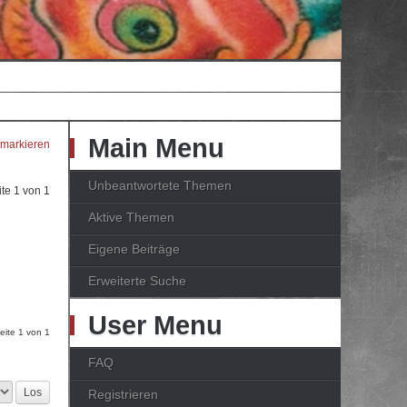
Main Menu
 markieren
Unbeantwortete Themen
ite
1
von
1
Aktive Themen
Eigene Beiträge
Erweiterte Suche
User Menu
Seite
1
von
1
FAQ
Registrieren