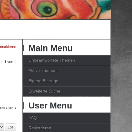
Main Menu
 markieren
Unbeantwortete Themen
ite
1
von
1
Aktive Themen
Eigene Beiträge
Erweiterte Suche
User Menu
Seite
1
von
1
FAQ
Registrieren