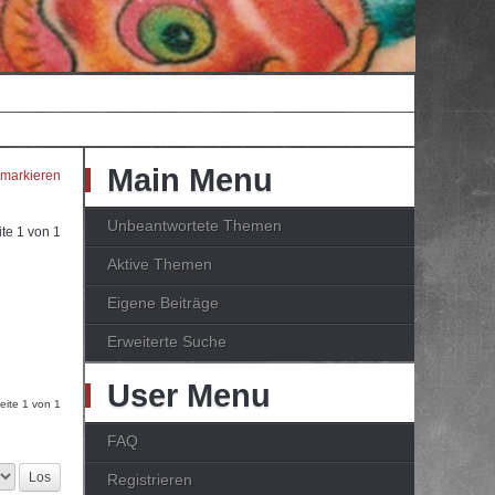
Main Menu
 markieren
Unbeantwortete Themen
ite
1
von
1
Aktive Themen
Eigene Beiträge
Erweiterte Suche
User Menu
Seite
1
von
1
FAQ
Registrieren