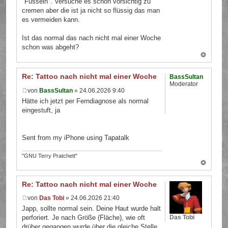
"Fusseln". Versuche es schon vorsichtig zu
cremen aber die ist ja nicht so flüssig das man
es vermeiden kann.
Ist das normal das nach nicht mal einer Woche
schon was abgeht?
Re: Tattoo nach nicht mal einer Woche
BassSultan
Moderator
von
BassSultan
» 24.06.2026 9:40
Hätte ich jetzt per Ferndiagnose als normal
eingestuft, ja
Sent from my iPhone using Tapatalk
"GNU Terry Pratchett"
Re: Tattoo nach nicht mal einer Woche
von
Das Tobi
» 24.06.2026 21:40
Japp, sollte normal sein. Deine Haut wurde halt
Das Tobi
perforiert. Je nach Größe (Fläche), wie oft
drüber gegangen wurde über die gleiche Stelle,