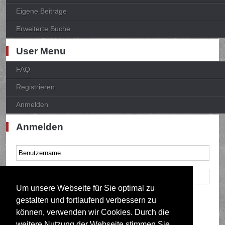
Eigene Beiträge
Erweiterte Suche
User Menu
FAQ
Registrieren
Anmelden
Anmelden
Um unsere Webseite für Sie optimal zu
Mich bei jedem Besuch automatisch anmelden
gestalten und fortlaufend verbessern zu
können, verwenden wir Cookies. Durch die
weitere Nutzung der Webseite stimmen Sie