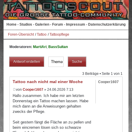
Home
-
Studios
-
Galerien
-
Forum
-
Impressum
-
Datenschutzerklärung
Foren-Übersicht
Tattoo
Tattoopflege
Moderatoren:
MartiAri
,
BassSultan
Antwort erstellen
3 Beiträge • Seite
1
von
1
Tattoo nach nicht mal einer Woche
Cooper1607
von
Cooper1607
» 24.06.2026 7:13
Hallo zusammen. Ich habe mir am letzten
Donnerstag ein Tattoo machen lassen. Habe
mich dann an die Anweisungen gehalten
zwecks der Pflege.
Seit gestern fängt die Fläche an zu pellen und
beim eincremen lösen sich so schwarze