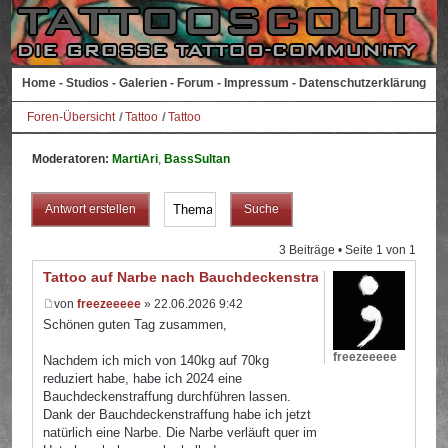
Home
-
Studios
-
Galerien
-
Forum
-
Impressum
-
Datenschutzerklärung
Foren-Übersicht
Tattoo
Tattoo
Moderatoren:
MartiAri
,
BassSultan
Antwort erstellen
3 Beiträge • Seite
1
von
1
Tattoo auf Narbe nach Bauchdeckenstraffung
von
freezeeeee
» 22.06.2026 9:42
Schönen guten Tag zusammen,
freezeeeee
Nachdem ich mich von 140kg auf 70kg
reduziert habe, habe ich 2024 eine
Bauchdeckenstraffung durchführen lassen.
Dank der Bauchdeckenstraffung habe ich jetzt
natürlich eine Narbe. Die Narbe verläuft quer im