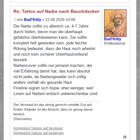
Re: Tattoo auf Narbe nach Bauchdeckenstraffung
von
Bad*Kitty
» 22.06.2026 10:08
Die Narbe sollte zu allererst ca. 4-7 Jahre
durch heilen, bevor man die überhaupt
gefahrlos übertätowieren kann. Sie sollte
Bad*Kitty
komplett hell geworden sein, jede leichte
Professional
Rötung bedeutet, dass die Haut noch arbeitet
und noch kein sicherer Unterhautverbund
besteht.
Narbencover sollte nur jemand machen, der
viel Erfahrung damit hat, das kann absolut
nicht jeder, da Narbengewebe sich völlig
anders verhält als gesunde Haut.
Fineline eignet sich bspw. eher weniger, weil
Linien auf Narben einfach unberrechenbar sind.
Der Verstand ist das einzig gerecht verteilte Gut auf
Erden: Einjeder ist der Ansicht, dass er genug davon
besitze.
(Descartes)
Königskind Tattoos auf facebook
Königskind Tattoos auf instagram