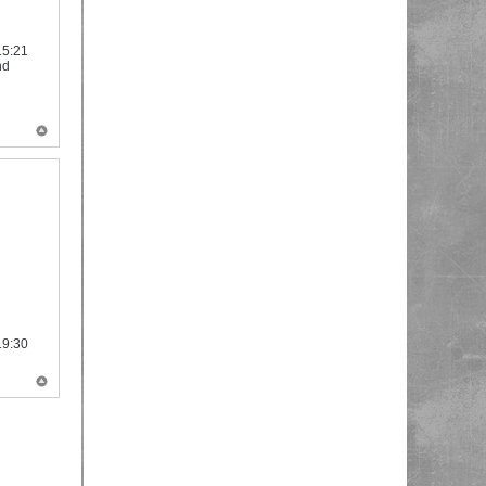
15:21
nd
19:30