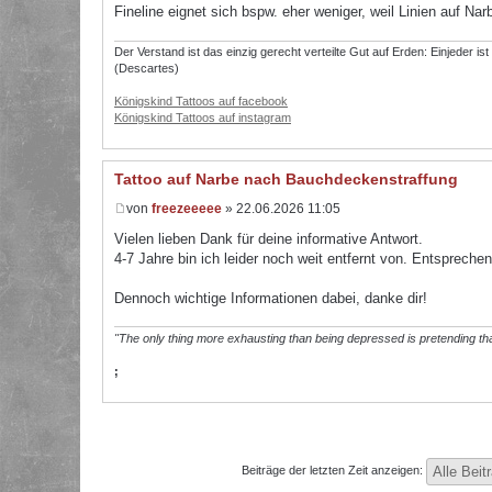
Fineline eignet sich bspw. eher weniger, weil Linien auf Na
Der Verstand ist das einzig gerecht verteilte Gut auf Erden: Einjeder is
(Descartes)
Königskind Tattoos auf facebook
Königskind Tattoos auf instagram
Tattoo auf Narbe nach Bauchdeckenstraffung
von
freezeeeee
» 22.06.2026 11:05
Vielen lieben Dank für deine informative Antwort.
4-7 Jahre bin ich leider noch weit entfernt von. Entsprech
Dennoch wichtige Informationen dabei, danke dir!
"The only thing more exhausting than being depressed is pretending tha
;
Beiträge der letzten Zeit anzeigen: