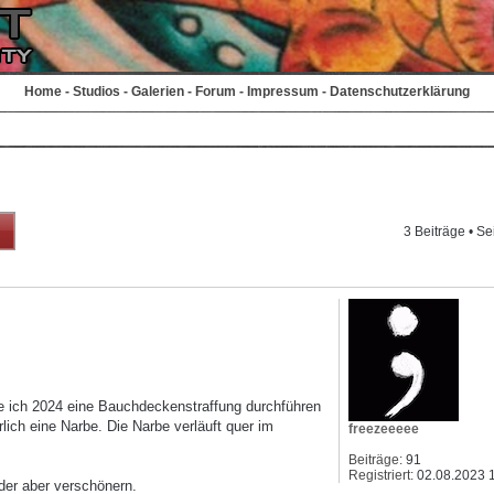
Home
-
Studios
-
Galerien
-
Forum
-
Impressum
-
Datenschutzerklärung
3 Beiträge • Se
e ich 2024 eine Bauchdeckenstraffung durchführen
lich eine Narbe. Die Narbe verläuft quer im
freezeeeee
Beiträge:
91
Registriert:
02.08.2023 
der aber verschönern.