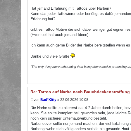
Hat jemand Erfahrung mit Tattoos über Narben?
Kann das jeder Tattowierer oder benötigt es dafür jemanden d
Erfahrung hat?
Gibt es Tattoo Motive die sich dabei weniger gut eignen re
(Eventuell hat auch jemand Ideen).
Ich kann auch gerne Bilder der Narbe bereitstellen wenn es w
Danke und viele Grüße
"The only thing more exhausting than being depressed is pretending tha
;
Re: Tattoo auf Narbe nach Bauchdeckenstraffung
von
Bad*Kitty
» 22.06.2026 10:08
Die Narbe sollte zu allererst ca. 4-7 Jahre durch heilen, b
kann. Sie sollte komplett hell geworden sein, jede leichte 
noch kein sicherer Unterhautverbund besteht.
Narbencover sollte nur jemand machen, der viel Erfahrung d
Narbengewebe sich völlig anders verhält als gesunde Haut.