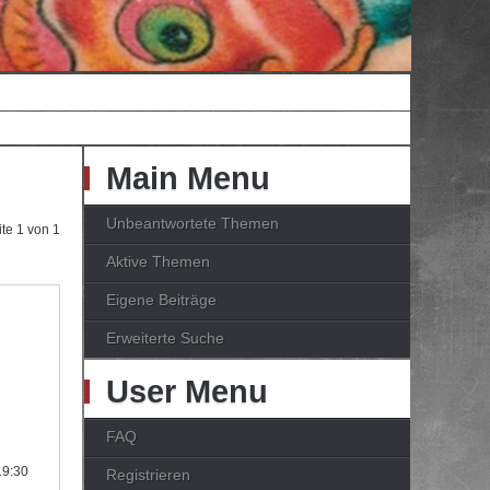
Main Menu
Unbeantwortete Themen
ite
1
von
1
Aktive Themen
Eigene Beiträge
Erweiterte Suche
User Menu
FAQ
19:30
Registrieren