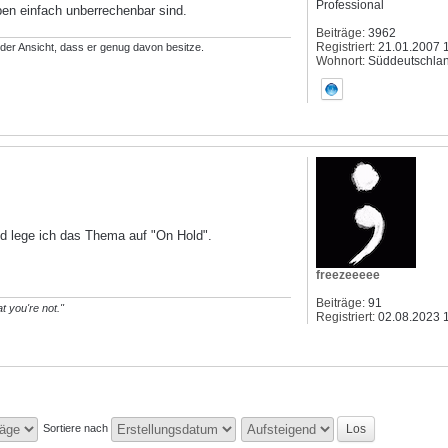
Professional
rben einfach unberrechenbar sind.
Beiträge:
3962
Registriert:
21.01.2007 
t der Ansicht, dass er genug davon besitze.
Wohnort:
Süddeutschla
end lege ich das Thema auf "On Hold".
freezeeeee
Beiträge:
91
t you're not."
Registriert:
02.08.2023 
Sortiere nach