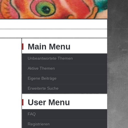
Main Menu
Unbeantwortete Themen
Aktive Themen
Eigene Beiträge
Erweiterte Suche
User Menu
FAQ
Registrieren