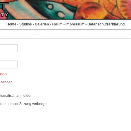
Home
-
Studios
-
Galerien
-
Forum
-
Impressum
-
Datenschutzerklärung
ssen
t senden
utomatisch anmelden
rend dieser Sitzung verbergen