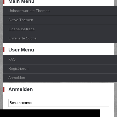
Main Menu
Unbeantwortete Themen
Aktive Themen
Eigene Beiträge
Erweiterte Suche
User Menu
FAQ
Registrieren
Anmelden
Anmelden