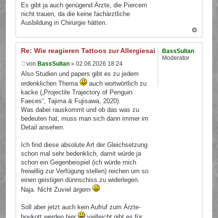
Es gibt ja auch genügend Ärzte, die Piercern
nicht trauen, da die keine fachärztliche
Ausbildung in Chirurgie hätten.
Re: Wie reagieren Tattoos zur Allergiesaison?
BassSultan
Moderator
von
BassSultan
» 02.06.2026 18:24
Also Studien und papers gibt es zu jedem
erdenklichen Thema
auch wortwörtlich zu
kacke („Projectile Trajectory of Penguin
Faeces“, Tajima & Fujisawa, 2020).
Was dabei rauskommt und ob das was zu
bedeuten hat, muss man sich dann immer im
Detail ansehen.
Ich find diese absolute Art der Gleichsetzung
schon mal sehr bedenklich, damit würde ja
schon ein Gegenbeispiel (ich würde mich
freiwillig zur Verfügung stellen) reichen um so
einen geistigen dünnschiss zu widerlegen.
Naja. Nicht Zuviel ärgern
Soll aber jetzt auch kein Aufruf zum Ärzte-
boykott werden hier
vielleicht gibt es für