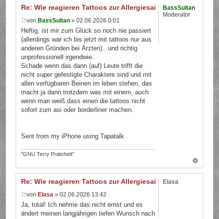
Re: Wie reagieren Tattoos zur Allergiesaison?
BassSultan
Moderator
von
BassSultan
» 02.06.2026 0:01
Heftig, ist mir zum Glück so noch nie passiert
(allerdings war ich bis jetzt mit tattoos nur aus
anderen Gründen bei Ärzten).. und richtig
unprofessionell irgendwie.
Schade wenn das dann (auf) Leute trifft die
nicht super gefestigte Charaktere sind und mit
allen verfügbaren Beinen im leben stehen, das
macht ja dann trotzdem was mit einem, auch
wenn man weiß dass einen die tattoos nicht
sofort zum asi oder borderliner machen.
Sent from my iPhone using Tapatalk
"GNU Terry Pratchett"
Re: Wie reagieren Tattoos zur Allergiesaison?
Elasa
von
Elasa
» 02.06.2026 13:42
Ja, total! Ich nehme das nicht ernst und es
ändert meinen langjährigen tiefen Wunsch nach