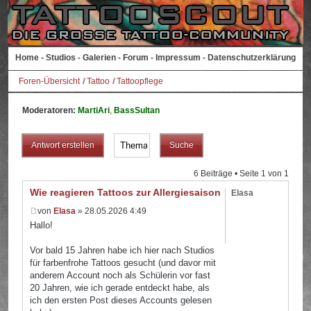
Home
-
Studios
-
Galerien
-
Forum
-
Impressum
-
Datenschutzerklärung
Foren-Übersicht
Tattoo
Tattoopflege
Moderatoren:
MartiAri
,
BassSultan
Antwort erstellen
6 Beiträge • Seite
1
von
1
Wie reagieren Tattoos zur Allergiesaison?
Elasa
von
Elasa
» 28.05.2026 4:49
Hallo!
Vor bald 15 Jahren habe ich hier nach Studios
für farbenfrohe Tattoos gesucht (und davor mit
anderem Account noch als Schülerin vor fast
20 Jahren, wie ich gerade entdeckt habe, als
ich den ersten Post dieses Accounts gelesen