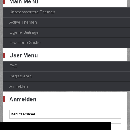
Main Menu
Unbeantwortete Themen
Aktive Themen
Eigene Beiträge
Erweiterte Suche
User Menu
FAQ
Registrieren
Anmelden
Anmelden