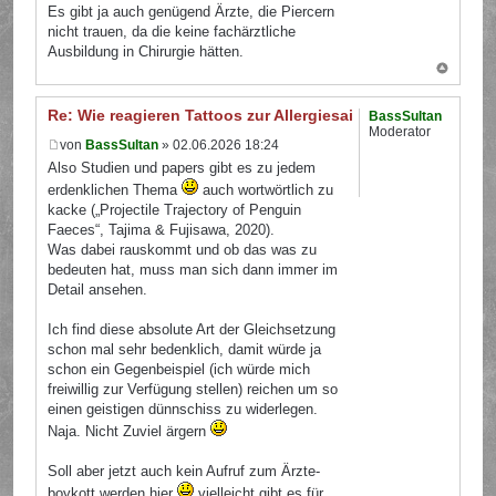
Es gibt ja auch genügend Ärzte, die Piercern
nicht trauen, da die keine fachärztliche
Ausbildung in Chirurgie hätten.
Re: Wie reagieren Tattoos zur Allergiesaison?
BassSultan
Moderator
von
BassSultan
» 02.06.2026 18:24
Also Studien und papers gibt es zu jedem
erdenklichen Thema
auch wortwörtlich zu
kacke („Projectile Trajectory of Penguin
Faeces“, Tajima & Fujisawa, 2020).
Was dabei rauskommt und ob das was zu
bedeuten hat, muss man sich dann immer im
Detail ansehen.
Ich find diese absolute Art der Gleichsetzung
schon mal sehr bedenklich, damit würde ja
schon ein Gegenbeispiel (ich würde mich
freiwillig zur Verfügung stellen) reichen um so
einen geistigen dünnschiss zu widerlegen.
Naja. Nicht Zuviel ärgern
Soll aber jetzt auch kein Aufruf zum Ärzte-
boykott werden hier
vielleicht gibt es für