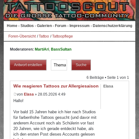
Home
-
Studios
-
Galerien
-
Forum
-
Impressum
-
Datenschutzerklärung
Foren-Übersicht
Tattoo
Tattoopflege
Moderatoren:
MartiAri
,
BassSultan
Antwort erstellen
6 Beiträge • Seite
1
von
1
Wie reagieren Tattoos zur Allergiesaison?
Elasa
von
Elasa
» 28.05.2026 4:49
Hallo!
Vor bald 15 Jahren habe ich hier nach Studios
für farbenfrohe Tattoos gesucht (und davor mit
anderem Account noch als Schülerin vor fast
20 Jahren, wie ich gerade entdeckt habe, als
ich den ersten Post dieses Accounts gelesen