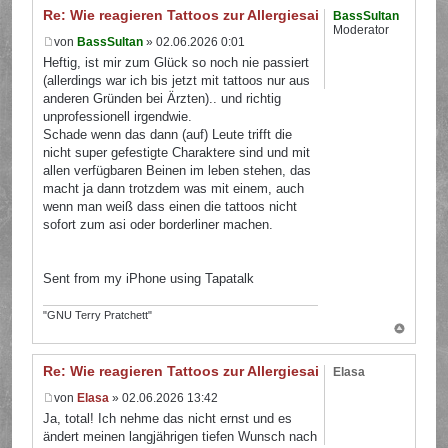
Re: Wie reagieren Tattoos zur Allergiesaison?
BassSultan
Moderator
von
BassSultan
» 02.06.2026 0:01
Heftig, ist mir zum Glück so noch nie passiert
(allerdings war ich bis jetzt mit tattoos nur aus
anderen Gründen bei Ärzten).. und richtig
unprofessionell irgendwie.
Schade wenn das dann (auf) Leute trifft die
nicht super gefestigte Charaktere sind und mit
allen verfügbaren Beinen im leben stehen, das
macht ja dann trotzdem was mit einem, auch
wenn man weiß dass einen die tattoos nicht
sofort zum asi oder borderliner machen.
Sent from my iPhone using Tapatalk
"GNU Terry Pratchett"
Re: Wie reagieren Tattoos zur Allergiesaison?
Elasa
von
Elasa
» 02.06.2026 13:42
Ja, total! Ich nehme das nicht ernst und es
ändert meinen langjährigen tiefen Wunsch nach