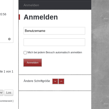
Anmelden
20:56
Anmelden
Mich bei jedem Besuch automatisch anmelden
ite
1
von
1
Ändere Schriftgröße
Sommerzeit ]