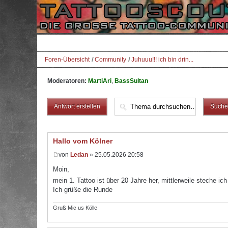
Foren-Übersicht
Community
Juhuuu!!! ich bin drin...
Moderatoren:
MartiAri
,
BassSultan
Antwort erstellen
Hallo vom Kölner
von
Ledan
» 25.05.2026 20:58
Moin,
mein 1. Tattoo ist über 20 Jahre her, mittlerweile steche ic
Ich grüße die Runde
Gruß Mic us Kölle