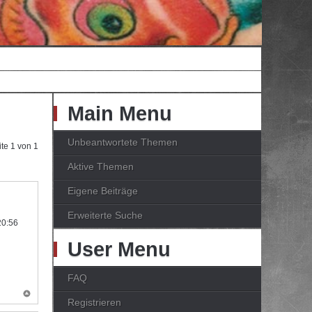
Main Menu
Unbeantwortete Themen
ite
1
von
1
Aktive Themen
Eigene Beiträge
Erweiterte Suche
20:56
User Menu
FAQ
Registrieren