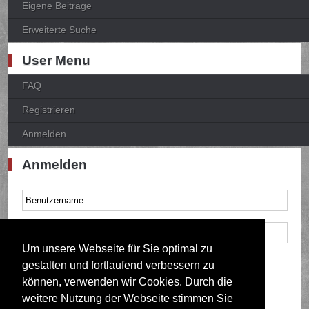
Eigene Beiträge
Erweiterte Suche
User Menu
FAQ
Registrieren
Anmelden
Anmelden
Um unsere Webseite für Sie optimal zu
Mich bei jedem Besuch automatisch anmelden
gestalten und fortlaufend verbessern zu
können, verwenden wir Cookies. Durch die
weitere Nutzung der Webseite stimmen Sie