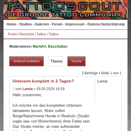
Home
-
Studios
-
Galerien
-
Forum
-
Impressum
-
Datenschutzerklärung
Foren-Übersicht
Tattoo
Tattoo
Moderatoren:
MartiAri
,
BassSultan
Antwort erstellen
3 Beiträge • Seite
1
von
1
Unterarm komplett in 2 Tagen?
Lamia
von
Lamia
» 05.05.2026 18:59
Hallo zusammen,
Ich möchte mir den kompletten Unterarm
tätowieren lassen. Motiv sollen
Berge/Natur/meine Hunde in Realistic (Studio
sagte was von Monochrome) ohne Farbe sein.
Das Studio meinte, an zwei aufeinander