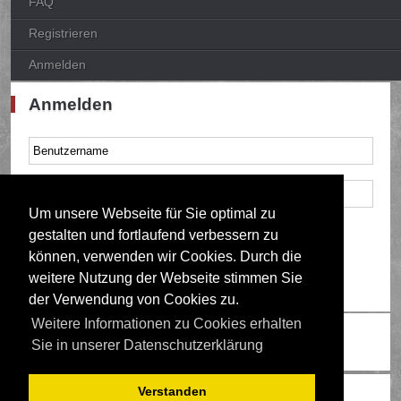
FAQ
Registrieren
Anmelden
Anmelden
Um unsere Webseite für Sie optimal zu
Mich bei jedem Besuch automatisch anmelden
gestalten und fortlaufend verbessern zu
können, verwenden wir Cookies. Durch die
weitere Nutzung der Webseite stimmen Sie
der Verwendung von Cookies zu.
Weitere Informationen zu Cookies erhalten
Ändere Schriftgröße
Sie in unserer Datenschutzerklärung
Verstanden
Wer ist online?