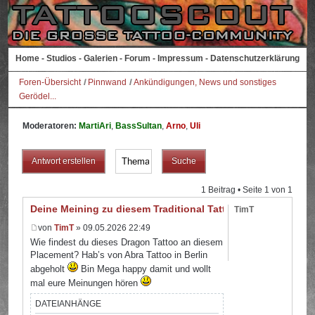
Home
-
Studios
-
Galerien
-
Forum
-
Impressum
-
Datenschutzerklärung
Foren-Übersicht
Pinnwand
Ankündigungen, News und sonstiges
Gerödel...
Moderatoren:
MartiAri
,
BassSultan
,
Arno
,
Uli
Antwort erstellen
1 Beitrag • Seite
1
von
1
Deine Meining zu diesem Traditional Tattoo
TimT
von
TimT
» 09.05.2026 22:49
Wie findest du dieses Dragon Tattoo an diesem
Placement? Hab’s von Abra Tattoo in Berlin
abgeholt
Bin Mega happy damit und wollt
mal eure Meinungen hören
DATEIANHÄNGE