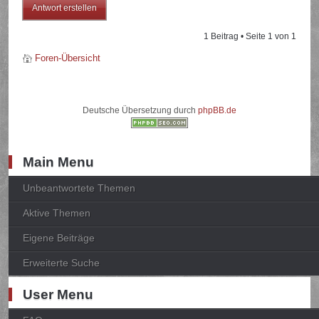
Antwort erstellen
1 Beitrag • Seite
1
von
1
Foren-Übersicht
Deutsche Übersetzung durch
phpBB.de
Main Menu
Unbeantwortete Themen
Aktive Themen
Eigene Beiträge
Erweiterte Suche
User Menu