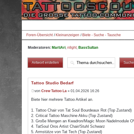
Foren-Übersicht
Kleinanzeigen
Biete - Suche - Tausche
Moderatoren:
MartiAri
,
n8ght
,
BassSultan
Antwort erstellen
Tattoo Studio Bedarf
von
Crew Tattoo La
» 01.04.2026 16:26
Biete hier mehrere Tattoo Artikel an.
1. Tattoo Chair von Tat Soul Bourdeaux Rot (Top Zustand)
2. Critical Tattoo Maschine Akku (Top Zustand)
3. Große Mengen an Kwadron/Magic Moon Nadelmodule OV
4. TatSoul Oros Artist Chair/Stuhl Schwarz
5. Armstütze von Tat Tech (Top Zustand)