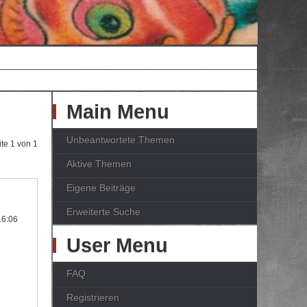
Main Menu
Unbeantwortete Themen
ite
1
von
1
Aktive Themen
Eigene Beiträge
Erweiterte Suche
16:06
User Menu
FAQ
Registrieren