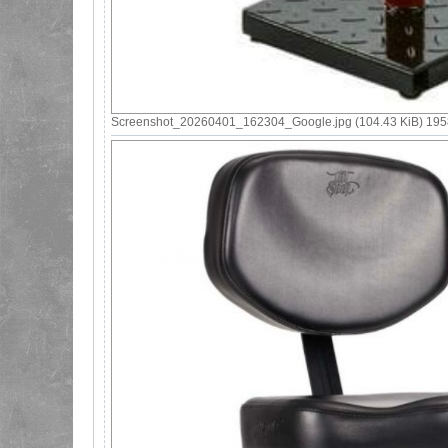
Screenshot_20260401_162304_Google.jpg (104.43 KiB) 1958