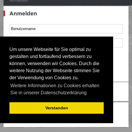
Anmelden
Anmelden
Um unsere Webseite für Sie optimal zu
Mich bei jedem Besuch automatisch anmelden
gestalten und fortlaufend verbessern zu
können, verwenden wir Cookies. Durch die
weitere Nutzung der Webseite stimmen Sie
der Verwendung von Cookies zu.
Weitere Informationen zu Cookies erhalten
Ändere Schriftgröße
Sie in unserer Datenschutzerklärung
Verstanden
Wer ist online?
Mitglieder in diesem Forum: 0 Mitglieder und 1 Gast