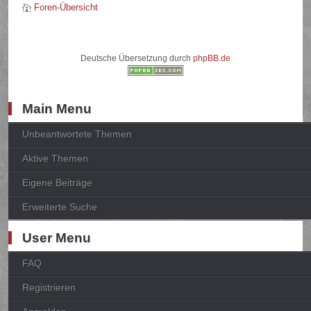
Foren-Übersicht
Deutsche Übersetzung durch
phpBB.de
Main Menu
Unbeantwortete Themen
Aktive Themen
Eigene Beiträge
Erweiterte Suche
User Menu
FAQ
Registrieren