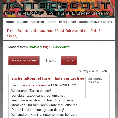
Home
-
Studios
-
Galerien
-
Forum
-
Impressum
-
Datenschutzerklärung
Foren-Übersicht
Kleinanzeigen
Beruf, Job, Ausbildung (Biete &
Suche)
Moderatoren:
MartiAri
,
n8ght
,
BassSultan
Antwort erstellen
1 Beitrag • Seite
1
von
1
suche tattoartist für ein laden in Eschwege
the magic
ink esw
von
the magic ink esw
» 19.02.2026 13:12
Wir suchen Tattoo-Artists!
Du lebst Tattoo-Kunst, beherrschst
verschiedene Stile und hast Lust, in einem
kreativen und familiären Umfeld zu arbeiten?
Dann bist du bei uns genau richtig!
Wir sind ein Familienunternehmen, bei dem