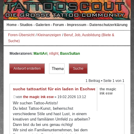
Home
-
Studios
-
Galerien
-
Forum
-
Impressum
-
Datenschutzerklärung
Foren-Übersicht
Kleinanzeigen
Beruf, Job, Ausbildung (Biete &
Suche)
Moderatoren:
MartiAri
,
n8ght
,
BassSultan
Antwort erstellen
1 Beitrag • Seite
1
von
1
suche tattoartist für ein laden in Eschwege
the magic
ink esw
von
the magic ink esw
» 19.02.2026 13:12
Wir suchen Tattoo-Artists!
Du lebst Tattoo-Kunst, beherrschst
verschiedene Stile und hast Lust, in einem
kreativen und familiären Umfeld zu arbeiten?
Dann bist du bei uns genau richtig!
Wir sind ein Familienunternehmen, bei dem