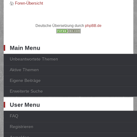
Foren-Übersicht
Deutsche Übersetzung durch
phpBB.de
Main Menu
Unbeantwortete Themen
Aktive Themen
Eigene Beiträge
Erweiterte Suche
User Menu
FAQ
Registrieren