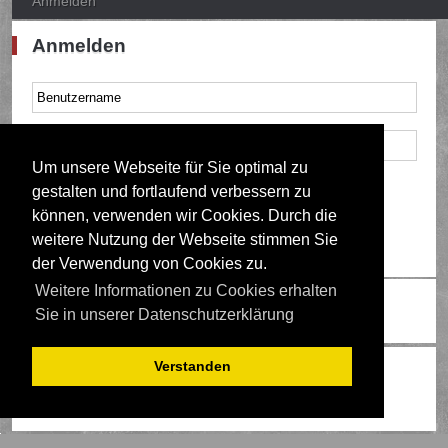
Anmelden
Anmelden
Um unsere Webseite für Sie optimal zu
Mich bei jedem Besuch automatisch anmelden
gestalten und fortlaufend verbessern zu
können, verwenden wir Cookies. Durch die
weitere Nutzung der Webseite stimmen Sie
der Verwendung von Cookies zu.
Weitere Informationen zu Cookies erhalten
Ändere Schriftgröße
Sie in unserer Datenschutzerklärung
Verstanden
Wer ist online?
Mitglieder in diesem Forum: 0 Mitglieder und 0 Gäste