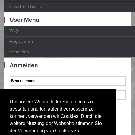
Erweiterte Suche
User Menu
FAQ
Registrieren
Anmelden
Anmelden
Um unsere Webseite für Sie optimal zu
Mich bei jedem Besuch automatisch anmelden
gestalten und fortlaufend verbessern zu
können, verwenden wir Cookies. Durch die
weitere Nutzung der Webseite stimmen Sie
der Verwendung von Cookies zu.