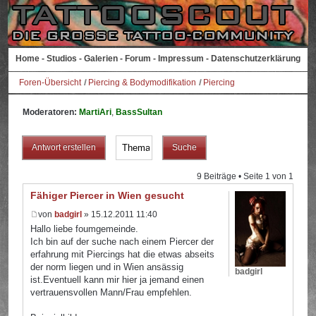
Home
-
Studios
-
Galerien
-
Forum
-
Impressum
-
Datenschutzerklärung
Foren-Übersicht
Piercing & Bodymodifikation
Piercing
Moderatoren:
MartiAri
,
BassSultan
Antwort erstellen
9 Beiträge • Seite
1
von
1
Fähiger Piercer in Wien gesucht
von
badgirl
» 15.12.2011 11:40
Hallo liebe foumgemeinde.
Ich bin auf der suche nach einem Piercer der
erfahrung mit Piercings hat die etwas abseits
der norm liegen und in Wien ansässig
badgirl
ist.Eventuell kann mir hier ja jemand einen
vertrauensvollen Mann/Frau empfehlen.