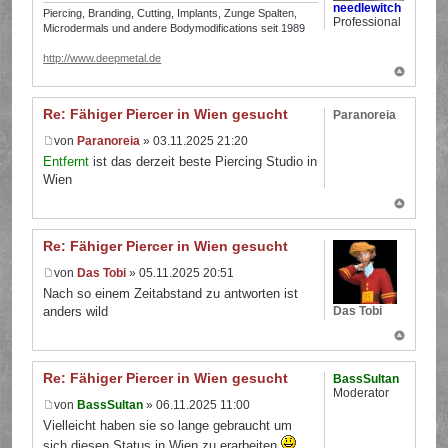
needlewitch
Piercing, Branding, Cutting, Implants, Zunge Spalten,
Professional
Microdermals und andere Bodymodifications seit 1989
http://www.deepmetal.de
Re: Fähiger Piercer in Wien gesucht
Paranoreia
von
Paranoreia
» 03.11.2025 21:20
Entfernt
ist das derzeit beste Piercing Studio in
Wien
Re: Fähiger Piercer in Wien gesucht
von
Das Tobi
» 05.11.2025 20:51
Nach so einem Zeitabstand zu antworten ist
Das Tobi
anders wild
Re: Fähiger Piercer in Wien gesucht
BassSultan
Moderator
von
BassSultan
» 06.11.2025 11:00
Vielleicht haben sie so lange gebraucht um
sich diesen Status in Wien zu erarbeiten