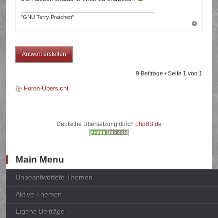
"GNU Terry Pratchett"
Antwort erstellen
9 Beiträge • Seite
1
von
1
Foren-Übersicht
Deutsche Übersetzung durch
phpBB.de
Main Menu
Unbeantwortete Themen
Aktive Themen
Eigene Beiträge