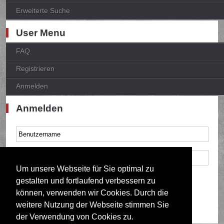
Erweiterte Suche
User Menu
FAQ
Registrieren
Anmelden
Anmelden
Um unsere Webseite für Sie optimal zu
Mich bei jedem Besuch automatisch anmelden
gestalten und fortlaufend verbessern zu
können, verwenden wir Cookies. Durch die
weitere Nutzung der Webseite stimmen Sie
der Verwendung von Cookies zu.