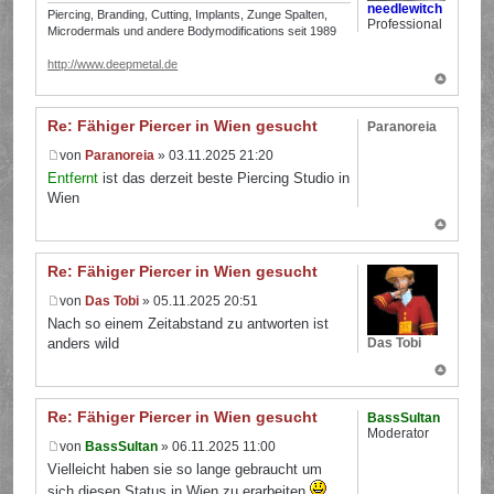
needlewitch
Piercing, Branding, Cutting, Implants, Zunge Spalten,
Professional
Microdermals und andere Bodymodifications seit 1989
http://www.deepmetal.de
Re: Fähiger Piercer in Wien gesucht
Paranoreia
von
Paranoreia
» 03.11.2025 21:20
Entfernt
ist das derzeit beste Piercing Studio in
Wien
Re: Fähiger Piercer in Wien gesucht
von
Das Tobi
» 05.11.2025 20:51
Nach so einem Zeitabstand zu antworten ist
Das Tobi
anders wild
Re: Fähiger Piercer in Wien gesucht
BassSultan
Moderator
von
BassSultan
» 06.11.2025 11:00
Vielleicht haben sie so lange gebraucht um
sich diesen Status in Wien zu erarbeiten