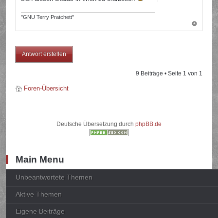
"GNU Terry Pratchett"
Antwort erstellen
9 Beiträge • Seite
1
von
1
Foren-Übersicht
Deutsche Übersetzung durch
phpBB.de
Main Menu
Unbeantwortete Themen
Aktive Themen
Eigene Beiträge