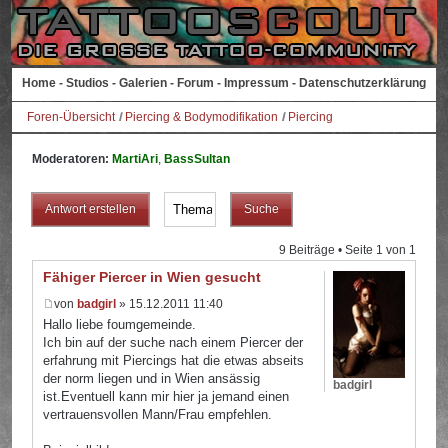
Home
-
Studios
-
Galerien
-
Forum
-
Impressum
-
Datenschutzerklärung
Foren-Übersicht
Piercing & Bodymodifikation
Piercing
Moderatoren:
MartiAri
,
BassSultan
Antwort erstellen
9 Beiträge • Seite
1
von
1
Fähiger Piercer in Wien gesucht
von
badgirl
» 15.12.2011 11:40
Hallo liebe foumgemeinde.
Ich bin auf der suche nach einem Piercer der
erfahrung mit Piercings hat die etwas abseits
der norm liegen und in Wien ansässig
badgirl
ist.Eventuell kann mir hier ja jemand einen
vertrauensvollen Mann/Frau empfehlen.