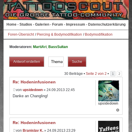
Home
-
Studios
-
Galerien
-
Forum
-
Impressum
-
Datenschutzerklärung
Foren-Übersicht
Piercing & Bodymodifikation
Bodymodifikation
Moderatoren:
MartiAri
,
BassSultan
Antwort erstellen
30 Beiträge •
Seite
2
von
2
•
1
2
Re: Hodeninfusionen
von
upsidedown
» 24.09.2013 22:45
Danke an Changling!
upsidedown
Re: Hodeninfusionen
von
Branislav K.
» 24.09.2013 23:29