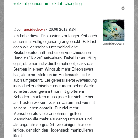
vollzitat geändert in teilzitat. changling
von
upsidedown
» 26.09.2013 8:34
Ich habe diese Diskussion vor langer Zeit auch
schon mal völlig eigenartig angepackt. Fakt ist,
upsidedown
dass wir Menschen unterschiedliche
Risikobereitschaft und einen verschiedenen
Hang zu "Kicks" aufweisen. Dabei ist es völlig
egal, ob einer individuell empfindet, dass das
Sterben in einem Wingsuit mehr Erlebniswert
hat, als eine Infektion im Hodensack - oder
auch umgekehrt. Die generalisierte Anwendung
individueller ethischer oder moralischer Werte
scheitert oder gewinnt nur mit größerem
Schaden. Insofern muss jeder für sich selber
am Besten wissen, was er warum und wie mit
seinem Leben anstellt. Für viel mehr
Menschen als viele annehmen, gelten
Menschen die mehr als gering tätowiert sind
als ungefähr so gestört, wie einigen hier der
jenige, der sich den Hodensack manipulieren
lässt.