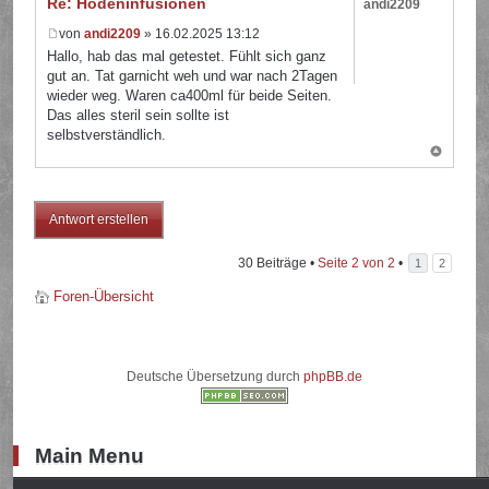
Re: Hodeninfusionen
andi2209
von
andi2209
» 16.02.2025 13:12
Hallo, hab das mal getestet. Fühlt sich ganz
gut an. Tat garnicht weh und war nach 2Tagen
wieder weg. Waren ca400ml für beide Seiten.
Das alles steril sein sollte ist
selbstverständlich.
Antwort erstellen
30 Beiträge •
Seite
2
von
2
•
1
2
Foren-Übersicht
Deutsche Übersetzung durch
phpBB.de
Main Menu