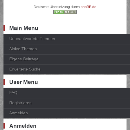
Deutsche Übersetzung durch
phpBB.de
Main Menu
Unbeantwortete Themen
Aktive Themen
Eigene Beiträge
Erweiterte Suche
User Menu
FAQ
Registrieren
Anmelden
Anmelden