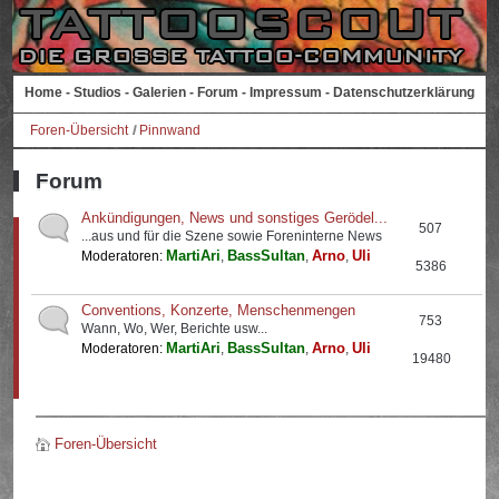
Home
-
Studios
-
Galerien
-
Forum
-
Impressum
-
Datenschutzerklärung
Foren-Übersicht
Pinnwand
Forum
Ankündigungen, News und sonstiges Gerödel...
507
...aus und für die Szene sowie Foreninterne News
MartiAri
BassSultan
Arno
Uli
Moderatoren:
,
,
,
5386
Conventions, Konzerte, Menschenmengen
753
Wann, Wo, Wer, Berichte usw...
MartiAri
BassSultan
Arno
Uli
Moderatoren:
,
,
,
19480
Foren-Übersicht