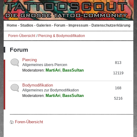
Home
-
Studios
-
Galerien
-
Forum
-
Impressum
-
Datenschutzerklärung
Foren-Übersicht
Piercing & Bodymodifikation
Forum
Piercing
813
Allgemeines übers Piercen
MartiAri
BassSultan
Moderatoren:
,
12119
Bodymodifikation
168
Allgemeines zur Bodymodifikation
MartiAri
BassSultan
Moderatoren:
,
5216
Foren-Übersicht