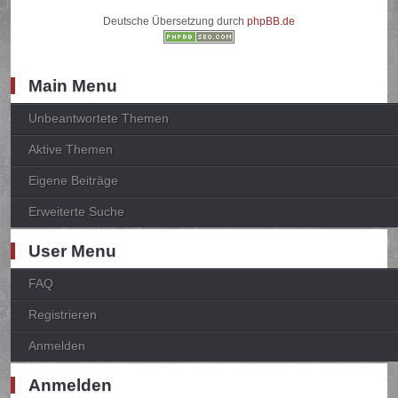
Deutsche Übersetzung durch
phpBB.de
Main Menu
Unbeantwortete Themen
Aktive Themen
Eigene Beiträge
Erweiterte Suche
User Menu
FAQ
Registrieren
Anmelden
Anmelden