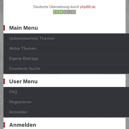
Deutsche Übersetzung durch
phpBB.de
Main Menu
Unbeantwortete Themen
Aktive Themen
Eigene Beiträge
Erweiterte Suche
User Menu
FAQ
Registrieren
Anmelden
Anmelden