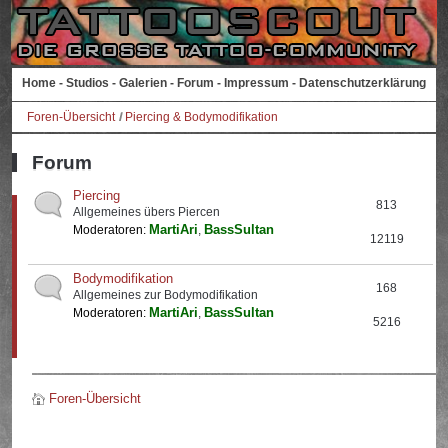
Home
-
Studios
-
Galerien
-
Forum
-
Impressum
-
Datenschutzerklärung
Foren-Übersicht
Piercing & Bodymodifikation
Forum
Piercing
813
Allgemeines übers Piercen
MartiAri
BassSultan
Moderatoren:
,
12119
Bodymodifikation
168
Allgemeines zur Bodymodifikation
MartiAri
BassSultan
Moderatoren:
,
5216
Foren-Übersicht