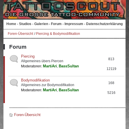
Home
-
Studios
-
Galerien
-
Forum
-
Impressum
-
Datenschutzerklärung
Foren-Übersicht
Piercing & Bodymodifikation
Forum
Piercing
813
Allgemeines übers Piercen
MartiAri
BassSultan
Moderatoren:
,
12119
Bodymodifikation
168
Allgemeines zur Bodymodifikation
MartiAri
BassSultan
Moderatoren:
,
5216
Foren-Übersicht