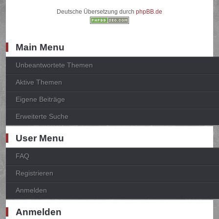
Deutsche Übersetzung durch
phpBB.de
Main Menu
Unbeantwortete Themen
Aktive Themen
Eigene Beiträge
Erweiterte Suche
User Menu
FAQ
Registrieren
Anmelden
Anmelden