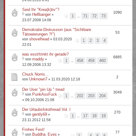
24.06.2010 8:41
Seid Ihr "Krea(k)tiv"?
1090
Hellbanger
von
»
1
71
72
73
...
23.07.2008 14:06
Demokratie-Diskussion (aus "Sichtbare
53
Tätowierungen ?!")
shovelhead
von
» 03.03.2020
1
2
3
4
22:01
was esst/trinkt ihr gerade?
6885
maddy
von
»
1
458
459
460
...
12.09.2006 13:32
Chuck Norris...
2
Unknown7
von
» 11.03.2020 12:18
Der User "pin Up " tread
3049
PunkAssFuck
von
1
202
203
204
...
» 09.10.2006 21:08
Der Urlaubsfotothread Vol. l
270
gently69
von
»
1
17
18
19
...
23.11.2012 11:58
Frohes Fest!
77
Buddha_Eyes
von
»
1
4
5
6