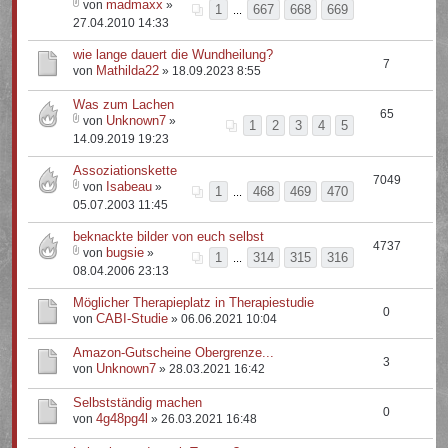
madmaxx
von
»
1
667
668
669
...
27.04.2010 14:33
wie lange dauert die Wundheilung?
7
Mathilda22
von
» 18.09.2023 8:55
Was zum Lachen
65
Unknown7
von
»
1
2
3
4
5
14.09.2019 19:23
Assoziationskette
7049
Isabeau
von
»
1
468
469
470
...
05.07.2003 11:45
beknackte bilder von euch selbst
4737
bugsie
von
»
1
314
315
316
...
08.04.2006 23:13
Möglicher Therapieplatz in Therapiestudie
0
CABI-Studie
von
» 06.06.2021 10:04
Amazon-Gutscheine Obergrenze...
3
Unknown7
von
» 28.03.2021 16:42
Selbstständig machen
0
4g48pg4l
von
» 26.03.2021 16:48