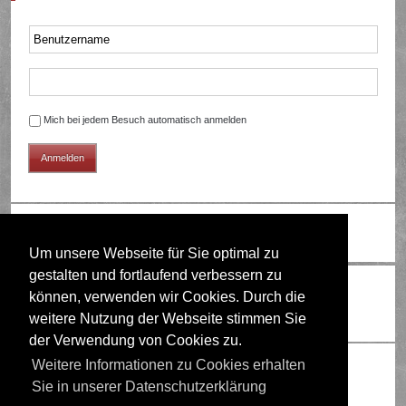
Mich bei jedem Besuch automatisch anmelden
Ändere Schriftgröße
Um unsere Webseite für Sie optimal zu
gestalten und fortlaufend verbessern zu
Wer ist online?
können, verwenden wir Cookies. Durch die
Mitglieder in diesem Forum: 0 Mitglieder und 2 Gäste
weitere Nutzung der Webseite stimmen Sie
der Verwendung von Cookies zu.
Berechtigungen in diesem Forum
Weitere Informationen zu Cookies erhalten
Sie in unserer Datenschutzerklärung
Du darfst
keine
neuen Themen in diesem Forum erstellen.