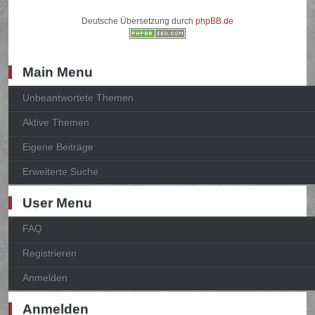
Deutsche Übersetzung durch
phpBB.de
Main Menu
Unbeantwortete Themen
Aktive Themen
Eigene Beiträge
Erweiterte Suche
User Menu
FAQ
Registrieren
Anmelden
Anmelden