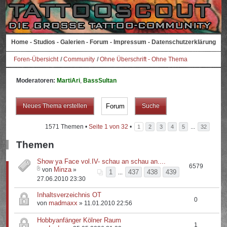
Home
-
Studios
-
Galerien
-
Forum
-
Impressum
-
Datenschutzerklärung
Foren-Übersicht
Community
Ohne Überschrift - Ohne Thema
Moderatoren:
MartiAri
,
BassSultan
Neues Thema erstellen
1571 Themen •
Seite
1
von
32
•
...
1
2
3
4
5
32
Themen
Show ya Face vol.IV- schau an schau an....
6579
Minza
von
»
1
437
438
439
...
27.06.2010 23:30
Inhaltsverzeichnis OT
0
madmaxx
von
» 11.01.2010 22:56
Hobbyanfänger Kölner Raum
1