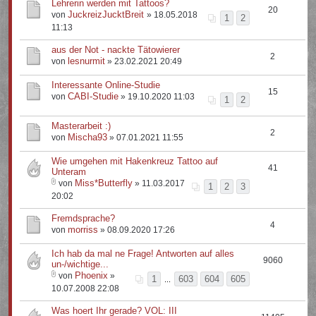
Lehrerin werden mit Tattoos?
20
JuckreizJucktBreit
von
» 18.05.2018
1
2
11:13
aus der Not - nackte Tätowierer
2
lesnurmit
von
» 23.02.2021 20:49
Interessante Online-Studie
15
CABI-Studie
von
» 19.10.2020 11:03
1
2
Masterarbeit :)
2
Mischa93
von
» 07.01.2021 11:55
Wie umgehen mit Hakenkreuz Tattoo auf
41
Unteram
Miss*Butterfly
von
» 11.03.2017
1
2
3
20:02
Fremdsprache?
4
morriss
von
» 08.09.2020 17:26
Ich hab da mal ne Frage! Antworten auf alles
9060
un-/wichtige...
Phoenix
von
»
1
603
604
605
...
10.07.2008 22:08
Was hoert Ihr gerade? VOL: III