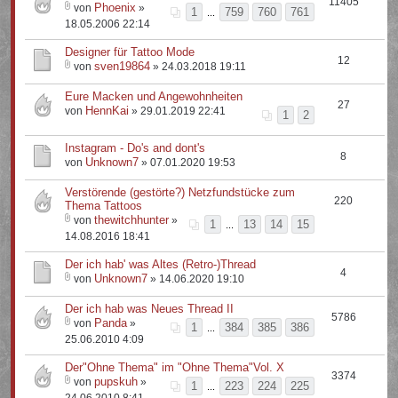
11405
Phoenix
von
»
1
759
760
761
...
18.05.2006 22:14
Designer für Tattoo Mode
12
sven19864
von
» 24.03.2018 19:11
Eure Macken und Angewohnheiten
27
HennKai
von
» 29.01.2019 22:41
1
2
Instagram - Do's and dont's
8
Unknown7
von
» 07.01.2020 19:53
Verstörende (gestörte?) Netzfundstücke zum
220
Thema Tattoos
thewitchhunter
von
»
1
13
14
15
...
14.08.2016 18:41
Der ich hab' was Altes (Retro-)Thread
4
Unknown7
von
» 14.06.2020 19:10
Der ich hab was Neues Thread II
5786
Panda
von
»
1
384
385
386
...
25.06.2010 4:09
Der"Ohne Thema" im "Ohne Thema"Vol. X
3374
pupskuh
von
»
1
223
224
225
...