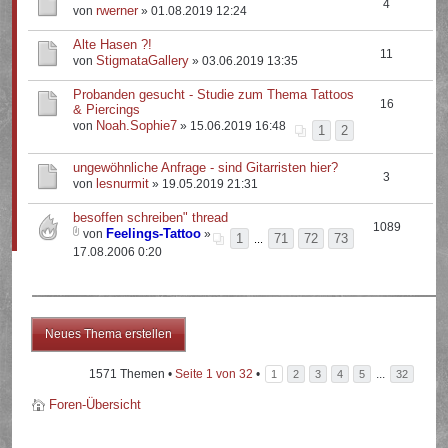
4
rwerner
von
» 01.08.2019 12:24
Alte Hasen ?!
11
StigmataGallery
von
» 03.06.2019 13:35
Probanden gesucht - Studie zum Thema Tattoos
16
& Piercings
Noah.Sophie7
von
» 15.06.2019 16:48
1
2
ungewöhnliche Anfrage - sind Gitarristen hier?
3
lesnurmit
von
» 19.05.2019 21:31
besoffen schreiben" thread
1089
Feelings-Tattoo
von
»
1
71
72
73
...
17.08.2006 0:20
Neues Thema erstellen
1571 Themen •
Seite
1
von
32
•
...
1
2
3
4
5
32
Foren-Übersicht