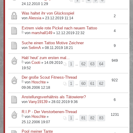
...
24.12.2010 1:29
Was haltet ihr von Glücksspiel
2
Alessia
von
» 23.12.2019 11:14
Extrem viele rote Pickel nach neuem Tattoo
4
marshall149
von
» 12.12.2019 22:32
Suche einen Tattoo Motive Zeichner
9
SelimA
von
» 08.11.2019 18:21
Hab' heut' zum ersten mal...
949
Cooti
von
» 14.09.2010
1
62
63
64
...
19:52
Der große Scout Fitness-Thread
922
Hoschte
von
»
1
60
61
62
...
09.06.2006 12:18
Anstellungsverhältnis als Tätowierer?
6
Vany19139
von
» 28.02.2019 9:36
R.I.P - Der Verstorbenen-Thread
1231
Hoschte
von
»
1
81
82
83
...
25.12.2006 19:07
Pool meiner Tante