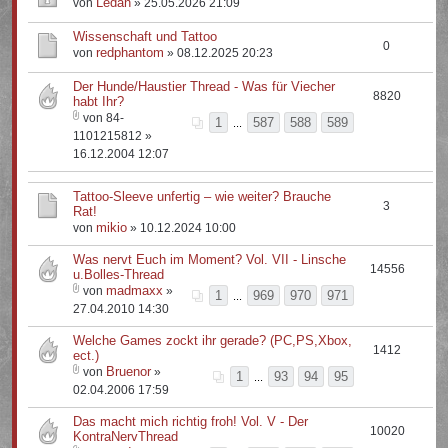
Ledan
von
» 25.05.2026 21:09
Wissenschaft und Tattoo
0
redphantom
von
» 08.12.2025 20:23
Der Hunde/Haustier Thread - Was für Viecher
8820
habt Ihr?
von 84-
1
587
588
589
...
1101215812 »
16.12.2004 12:07
Tattoo-Sleeve unfertig – wie weiter? Brauche
3
Rat!
mikio
von
» 10.12.2024 10:00
Was nervt Euch im Moment? Vol. VII - Linsche
14556
u.Bolles-Thread
madmaxx
von
»
1
969
970
971
...
27.04.2010 14:30
Welche Games zockt ihr gerade? (PC,PS,Xbox,
1412
ect.)
Bruenor
von
»
1
93
94
95
...
02.04.2006 17:59
Das macht mich richtig froh! Vol. V - Der
10020
KontraNervThread