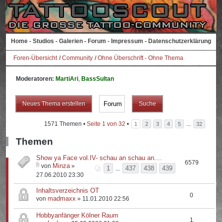
Home
-
Studios
-
Galerien
-
Forum
-
Impressum
-
Datenschutzerklärung
Foren-Übersicht
Community
Ohne Überschrift - Ohne Thema
Moderatoren:
MartiAri
,
BassSultan
Neues Thema erstellen
1571 Themen •
Seite
1
von
32
•
...
1
2
3
4
5
32
Themen
Show ya Face vol.IV- schau an schau an....
6579
Minza
von
»
1
437
438
439
...
27.06.2010 23:30
Inhaltsverzeichnis OT
0
madmaxx
von
» 11.01.2010 22:56
Hobbyanfänger Kölner Raum
1