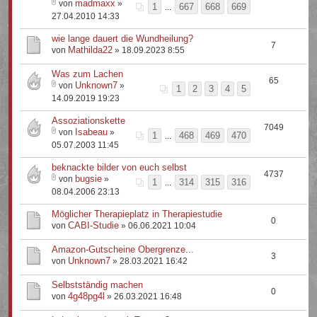
madmaxx
von
»
1
667
668
669
...
27.04.2010 14:33
wie lange dauert die Wundheilung?
7
Mathilda22
von
» 18.09.2023 8:55
Was zum Lachen
65
Unknown7
von
»
1
2
3
4
5
14.09.2019 19:23
Assoziationskette
7049
Isabeau
von
»
1
468
469
470
...
05.07.2003 11:45
beknackte bilder von euch selbst
4737
bugsie
von
»
1
314
315
316
...
08.04.2006 23:13
Möglicher Therapieplatz in Therapiestudie
0
CABI-Studie
von
» 06.06.2021 10:04
Amazon-Gutscheine Obergrenze...
3
Unknown7
von
» 28.03.2021 16:42
Selbstständig machen
0
4g48pg4l
von
» 26.03.2021 16:48