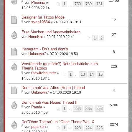
11405
Phoenix
von
»
1
759
760
761
...
18.05.2006 22:14
Designer für Tattoo Mode
12
sven19864
von
» 24.03.2018 19:11
Eure Macken und Angewohnheiten
27
HennKai
von
» 29.01.2019 22:41
1
2
Instagram - Do's and dont's
8
Unknown7
von
» 07.01.2020 19:53
Verstörende (gestörte?) Netzfundstücke zum
220
Thema Tattoos
thewitchhunter
von
»
1
13
14
15
...
14.08.2016 18:41
Der ich hab' was Altes (Retro-)Thread
4
Unknown7
von
» 14.06.2020 19:10
Der ich hab was Neues Thread II
5786
Panda
von
»
1
384
385
386
...
25.06.2010 4:09
Der"Ohne Thema" im "Ohne Thema"Vol. X
3374
pupskuh
von
»
1
223
224
225
...