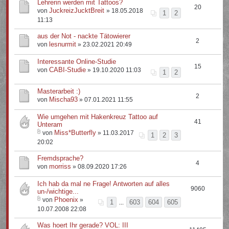
Lehrerin werden mit Tattoos?
20
JuckreizJucktBreit
von
» 18.05.2018
1
2
11:13
aus der Not - nackte Tätowierer
2
lesnurmit
von
» 23.02.2021 20:49
Interessante Online-Studie
15
CABI-Studie
von
» 19.10.2020 11:03
1
2
Masterarbeit :)
2
Mischa93
von
» 07.01.2021 11:55
Wie umgehen mit Hakenkreuz Tattoo auf
41
Unteram
Miss*Butterfly
von
» 11.03.2017
1
2
3
20:02
Fremdsprache?
4
morriss
von
» 08.09.2020 17:26
Ich hab da mal ne Frage! Antworten auf alles
9060
un-/wichtige...
Phoenix
von
»
1
603
604
605
...
10.07.2008 22:08
Was hoert Ihr gerade? VOL: III