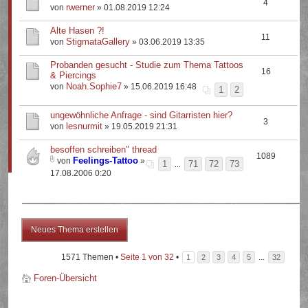
4
rwerner
von
» 01.08.2019 12:24
Alte Hasen ?!
11
StigmataGallery
von
» 03.06.2019 13:35
Probanden gesucht - Studie zum Thema Tattoos
16
& Piercings
Noah.Sophie7
von
» 15.06.2019 16:48
1
2
ungewöhnliche Anfrage - sind Gitarristen hier?
3
lesnurmit
von
» 19.05.2019 21:31
besoffen schreiben" thread
1089
Feelings-Tattoo
von
»
1
71
72
73
...
17.08.2006 0:20
Neues Thema erstellen
1571 Themen •
Seite
1
von
32
•
...
1
2
3
4
5
32
Foren-Übersicht