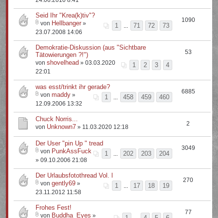
24.06.2010 8:41
Seid Ihr "Krea(k)tiv"?
1090
Hellbanger
von
»
1
71
72
73
...
23.07.2008 14:06
Demokratie-Diskussion (aus "Sichtbare
53
Tätowierungen ?!")
shovelhead
von
» 03.03.2020
1
2
3
4
22:01
was esst/trinkt ihr gerade?
6885
maddy
von
»
1
458
459
460
...
12.09.2006 13:32
Chuck Norris...
2
Unknown7
von
» 11.03.2020 12:18
Der User "pin Up " tread
3049
PunkAssFuck
von
1
202
203
204
...
» 09.10.2006 21:08
Der Urlaubsfotothread Vol. l
270
gently69
von
»
1
17
18
19
...
23.11.2012 11:58
Frohes Fest!
77
Buddha_Eyes
von
»
1
4
5
6