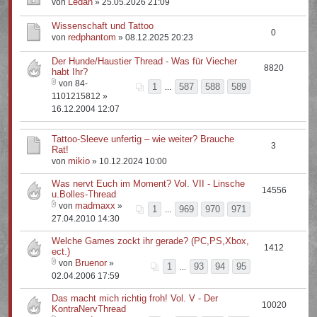
Ledan
von
» 25.05.2026 21:09
Wissenschaft und Tattoo
0
redphantom
von
» 08.12.2025 20:23
Der Hunde/Haustier Thread - Was für Viecher
8820
habt Ihr?
von 84-
1
587
588
589
...
1101215812 »
16.12.2004 12:07
Tattoo-Sleeve unfertig – wie weiter? Brauche
3
Rat!
mikio
von
» 10.12.2024 10:00
Was nervt Euch im Moment? Vol. VII - Linsche
14556
u.Bolles-Thread
madmaxx
von
»
1
969
970
971
...
27.04.2010 14:30
Welche Games zockt ihr gerade? (PC,PS,Xbox,
1412
ect.)
Bruenor
von
»
1
93
94
95
...
02.04.2006 17:59
Das macht mich richtig froh! Vol. V - Der
10020
KontraNervThread