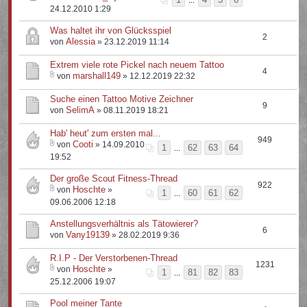
...
24.12.2010 1:29
Was haltet ihr von Glücksspiel
2
Alessia
von
» 23.12.2019 11:14
Extrem viele rote Pickel nach neuem Tattoo
4
marshall149
von
» 12.12.2019 22:32
Suche einen Tattoo Motive Zeichner
9
SelimA
von
» 08.11.2019 18:21
Hab' heut' zum ersten mal...
949
Cooti
von
» 14.09.2010
1
62
63
64
...
19:52
Der große Scout Fitness-Thread
922
Hoschte
von
»
1
60
61
62
...
09.06.2006 12:18
Anstellungsverhältnis als Tätowierer?
6
Vany19139
von
» 28.02.2019 9:36
R.I.P - Der Verstorbenen-Thread
1231
Hoschte
von
»
1
81
82
83
...
25.12.2006 19:07
Pool meiner Tante