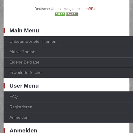
Deutsche Übersetzung durch
phpBB.de
Main Menu
Unbeantwortete Themen
Aktive Themen
Eigene Beiträge
Erweiterte Suche
User Menu
FAQ
Registrieren
Anmelden
Anmelden