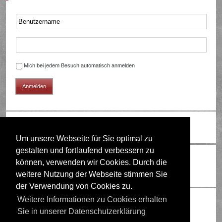
Mich bei jedem Besuch automatisch anmelden
Ändere Schriftgröße
Um unsere Webseite für Sie optimal zu
gestalten und fortlaufend verbessern zu
Wer ist online?
können, verwenden wir Cookies. Durch die
Mitglieder in diesem Forum: 0 Mitglieder und 2 Gäste
weitere Nutzung der Webseite stimmen Sie
der Verwendung von Cookies zu.
Berechtigungen in diesem Forum
Weitere Informationen zu Cookies erhalten
Sie in unserer Datenschutzerklärung
Du darfst
keine
neuen Themen in diesem Forum erstellen.