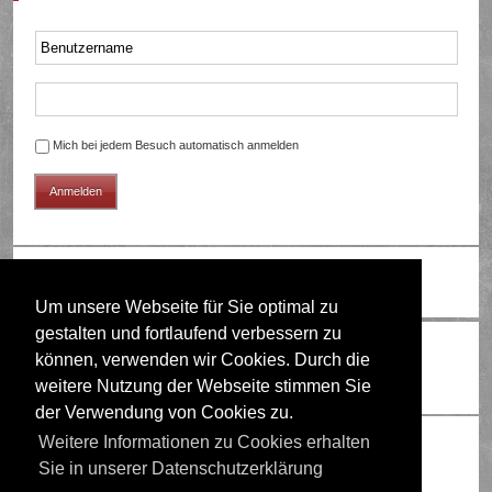
Mich bei jedem Besuch automatisch anmelden
Ändere Schriftgröße
Um unsere Webseite für Sie optimal zu
gestalten und fortlaufend verbessern zu
Wer ist online?
können, verwenden wir Cookies. Durch die
Mitglieder in diesem Forum: 0 Mitglieder und 1 Gast
weitere Nutzung der Webseite stimmen Sie
der Verwendung von Cookies zu.
Berechtigungen in diesem Forum
Weitere Informationen zu Cookies erhalten
Sie in unserer Datenschutzerklärung
Du darfst
keine
neuen Themen in diesem Forum erstellen.