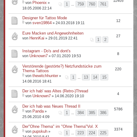
11405
Phoenix
von
»
1
759
760
761
...
18.05.2006 22:14
Designer für Tattoo Mode
12
sven19864
von
» 24.03.2018 19:11
Eure Macken und Angewohnheiten
27
HennKai
von
» 29.01.2019 22:41
1
2
Instagram - Do's and dont's
8
Unknown7
von
» 07.01.2020 19:53
Verstörende (gestörte?) Netzfundstücke zum
220
Thema Tattoos
thewitchhunter
von
»
1
13
14
15
...
14.08.2016 18:41
Der ich hab' was Altes (Retro-)Thread
4
Unknown7
von
» 14.06.2020 19:10
Der ich hab was Neues Thread II
5786
Panda
von
»
1
384
385
386
...
25.06.2010 4:09
Der"Ohne Thema" im "Ohne Thema"Vol. X
3374
pupskuh
von
»
1
223
224
225
...