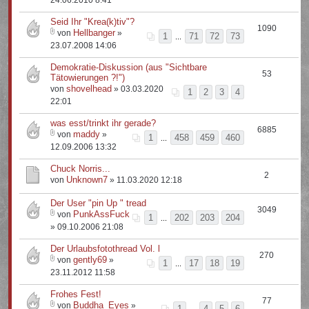
24.06.2010 8:41
Seid Ihr "Krea(k)tiv"?
1090
Hellbanger
von
»
1
71
72
73
...
23.07.2008 14:06
Demokratie-Diskussion (aus "Sichtbare
53
Tätowierungen ?!")
shovelhead
von
» 03.03.2020
1
2
3
4
22:01
was esst/trinkt ihr gerade?
6885
maddy
von
»
1
458
459
460
...
12.09.2006 13:32
Chuck Norris...
2
Unknown7
von
» 11.03.2020 12:18
Der User "pin Up " tread
3049
PunkAssFuck
von
1
202
203
204
...
» 09.10.2006 21:08
Der Urlaubsfotothread Vol. l
270
gently69
von
»
1
17
18
19
...
23.11.2012 11:58
Frohes Fest!
77
Buddha_Eyes
von
»
1
4
5
6