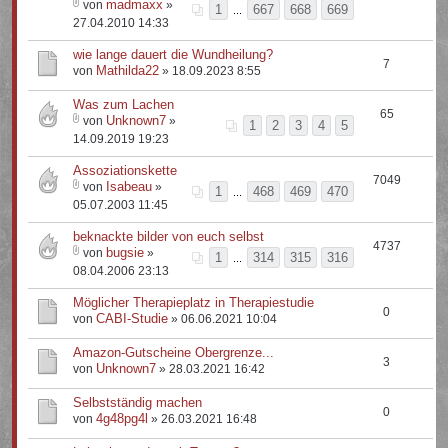
madmaxx
von
»
1
667
668
669
...
27.04.2010 14:33
wie lange dauert die Wundheilung?
7
Mathilda22
von
» 18.09.2023 8:55
Was zum Lachen
65
Unknown7
von
»
1
2
3
4
5
14.09.2019 19:23
Assoziationskette
7049
Isabeau
von
»
1
468
469
470
...
05.07.2003 11:45
beknackte bilder von euch selbst
4737
bugsie
von
»
1
314
315
316
...
08.04.2006 23:13
Möglicher Therapieplatz in Therapiestudie
0
CABI-Studie
von
» 06.06.2021 10:04
Amazon-Gutscheine Obergrenze...
3
Unknown7
von
» 28.03.2021 16:42
Selbstständig machen
0
4g48pg4l
von
» 26.03.2021 16:48