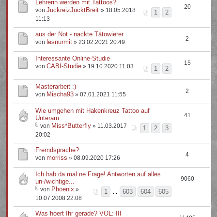
Lehrerin werden mit Tattoos?
20
JuckreizJucktBreit
von
» 18.05.2018
1
2
11:13
aus der Not - nackte Tätowierer
2
lesnurmit
von
» 23.02.2021 20:49
Interessante Online-Studie
15
CABI-Studie
von
» 19.10.2020 11:03
1
2
Masterarbeit :)
2
Mischa93
von
» 07.01.2021 11:55
Wie umgehen mit Hakenkreuz Tattoo auf
41
Unteram
Miss*Butterfly
von
» 11.03.2017
1
2
3
20:02
Fremdsprache?
4
morriss
von
» 08.09.2020 17:26
Ich hab da mal ne Frage! Antworten auf alles
9060
un-/wichtige...
Phoenix
von
»
1
603
604
605
...
10.07.2008 22:08
Was hoert Ihr gerade? VOL: III