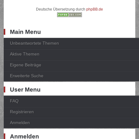
Deutsche Übersetzung durch
phpBB.de
Main Menu
Unbeantwortete Themen
Aktive Themen
Eigene Beiträge
Erweiterte Suche
User Menu
FAQ
Registrieren
Anmelden
Anmelden