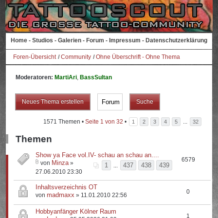
Home
-
Studios
-
Galerien
-
Forum
-
Impressum
-
Datenschutzerklärung
Foren-Übersicht
Community
Ohne Überschrift - Ohne Thema
Moderatoren:
MartiAri
,
BassSultan
Neues Thema erstellen
1571 Themen •
Seite
1
von
32
•
...
1
2
3
4
5
32
Themen
Show ya Face vol.IV- schau an schau an....
6579
Minza
von
»
1
437
438
439
...
27.06.2010 23:30
Inhaltsverzeichnis OT
0
madmaxx
von
» 11.01.2010 22:56
Hobbyanfänger Kölner Raum
1