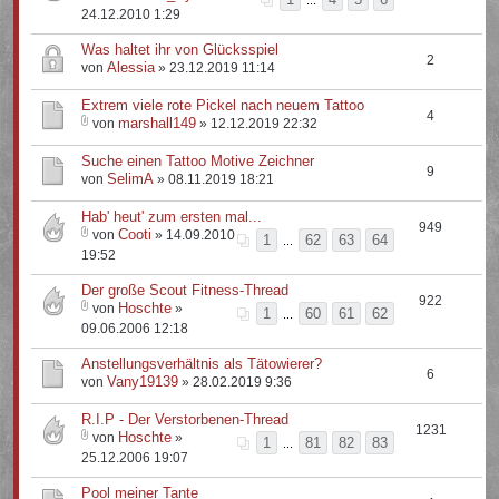
...
24.12.2010 1:29
Was haltet ihr von Glücksspiel
2
Alessia
von
» 23.12.2019 11:14
Extrem viele rote Pickel nach neuem Tattoo
4
marshall149
von
» 12.12.2019 22:32
Suche einen Tattoo Motive Zeichner
9
SelimA
von
» 08.11.2019 18:21
Hab' heut' zum ersten mal...
949
Cooti
von
» 14.09.2010
1
62
63
64
...
19:52
Der große Scout Fitness-Thread
922
Hoschte
von
»
1
60
61
62
...
09.06.2006 12:18
Anstellungsverhältnis als Tätowierer?
6
Vany19139
von
» 28.02.2019 9:36
R.I.P - Der Verstorbenen-Thread
1231
Hoschte
von
»
1
81
82
83
...
25.12.2006 19:07
Pool meiner Tante