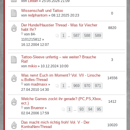
Ledan
von
» 25.05.2026 21:09
Wissenschaft und Tattoo
0
redphantom
von
» 08.12.2025 20:23
Der Hunde/Haustier Thread - Was für Viecher
8820
habt Ihr?
von 84-
1
587
588
589
...
1101215812 »
16.12.2004 12:07
Tattoo-Sleeve unfertig – wie weiter? Brauche
3
Rat!
mikio
von
» 10.12.2024 10:00
Was nervt Euch im Moment? Vol. VII - Linsche
14556
u.Bolles-Thread
madmaxx
von
»
1
969
970
971
...
27.04.2010 14:30
Welche Games zockt ihr gerade? (PC,PS,Xbox,
1412
ect.)
Bruenor
von
»
1
93
94
95
...
02.04.2006 17:59
Das macht mich richtig froh! Vol. V - Der
10020
KontraNervThread