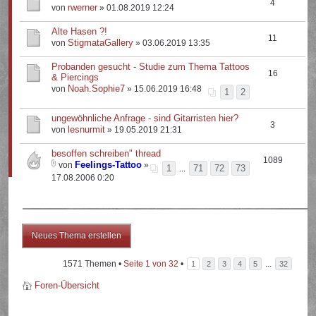
4
rwerner
von
» 01.08.2019 12:24
Alte Hasen ?!
11
StigmataGallery
von
» 03.06.2019 13:35
Probanden gesucht - Studie zum Thema Tattoos
16
& Piercings
Noah.Sophie7
von
» 15.06.2019 16:48
1
2
ungewöhnliche Anfrage - sind Gitarristen hier?
3
lesnurmit
von
» 19.05.2019 21:31
besoffen schreiben" thread
1089
Feelings-Tattoo
von
»
1
71
72
73
...
17.08.2006 0:20
Neues Thema erstellen
1571 Themen •
Seite
1
von
32
•
...
1
2
3
4
5
32
Foren-Übersicht